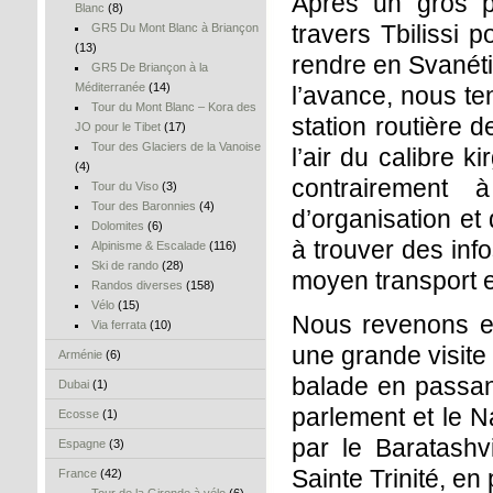
Après un gros p
Blanc
(8)
travers Tbilissi 
GR5 Du Mont Blanc à Briançon
(13)
rendre en Svanétie
GR5 De Briançon à la
Méditerranée
(14)
l’avance, nous te
Tour du Mont Blanc – Kora des
station routière 
JO pour le Tibet
(17)
Tour des Glaciers de la Vanoise
l’air du calibre 
(4)
contrairement 
Tour du Viso
(3)
Tour des Baronnies
(4)
d’organisation et
Dolomites
(6)
à trouver des info
Alpinisme & Escalade
(116)
Ski de rando
(28)
moyen transport e
Randos diverses
(158)
Vélo
(15)
Nous revenons en
Via ferrata
(10)
une grande visite
Arménie
(6)
balade en passant 
Dubai
(1)
parlement et le N
Ecosse
(1)
par le Baratashv
Espagne
(3)
Sainte Trinité, en
France
(42)