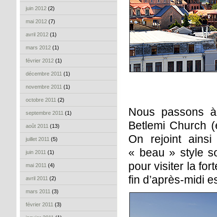
juin 2012
(2)
mai 2012
(7)
avril 2012
(1)
mars 2012
(1)
février 2012
(1)
décembre 2011
(1)
novembre 2011
(1)
octobre 2011
(2)
Nous passons à
septembre 2011
(1)
Betlemi Church (e
août 2011
(13)
On rejoint ains
juillet 2011
(5)
« beau » style so
juin 2011
(1)
pour visiter la fo
mai 2011
(4)
fin d’après-midi e
avril 2011
(2)
mars 2011
(3)
février 2011
(3)