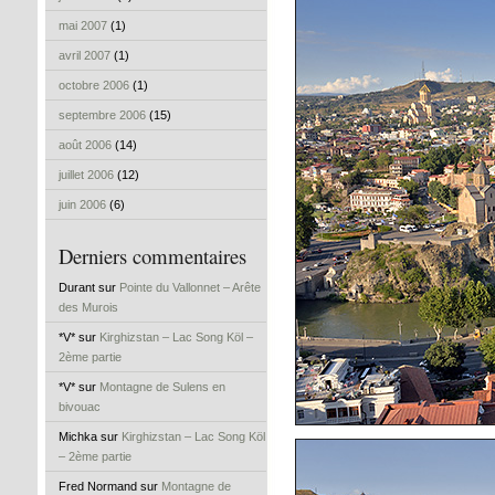
mai 2007
(1)
avril 2007
(1)
octobre 2006
(1)
septembre 2006
(15)
août 2006
(14)
juillet 2006
(12)
juin 2006
(6)
Derniers commentaires
Durant sur
Pointe du Vallonnet – Arête
des Murois
*V* sur
Kirghizstan – Lac Song Köl –
2ème partie
*V* sur
Montagne de Sulens en
bivouac
Michka sur
Kirghizstan – Lac Song Köl
– 2ème partie
Fred Normand sur
Montagne de