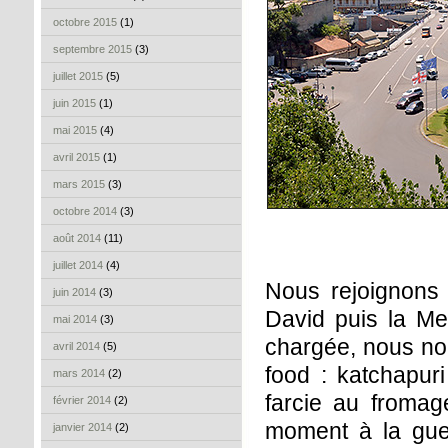
octobre 2015
(1)
septembre 2015
(3)
juillet 2015
(5)
juin 2015
(1)
mai 2015
(4)
avril 2015
(1)
mars 2015
(3)
octobre 2014
(3)
août 2014
(11)
juillet 2014
(4)
Nous rejoignons l
juin 2014
(3)
David puis la Me
mai 2014
(3)
chargée, nous no
avril 2014
(5)
food : katchapuri
mars 2014
(2)
farcie au fromage
février 2014
(2)
moment à la gues
janvier 2014
(2)