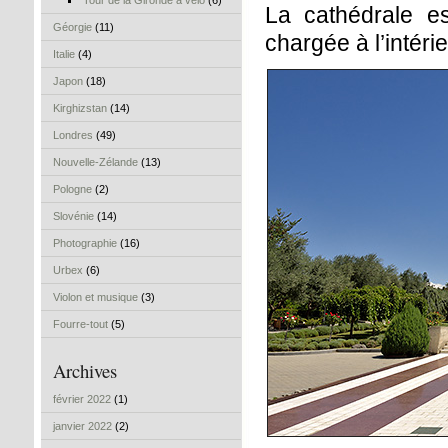
Tour de la Gironde à vélo
(6)
La cathédrale e
Géorgie
(11)
chargée à l’intéri
Italie
(4)
Japon
(18)
Kirghizstan
(14)
Londres
(49)
Nouvelle-Zélande
(13)
Pologne
(2)
Slovénie
(14)
Photographie
(16)
Urbex
(6)
Violon et musique
(3)
Fourre-tout
(5)
Archives
février 2022
(1)
janvier 2022
(2)