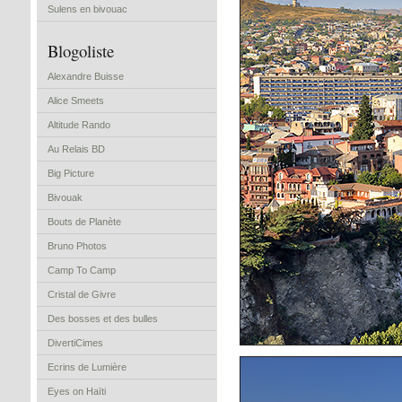
Sulens en bivouac
Blogoliste
Alexandre Buisse
Alice Smeets
Altitude Rando
Au Relais BD
Big Picture
Bivouak
Bouts de Planète
Bruno Photos
Camp To Camp
Cristal de Givre
Des bosses et des bulles
DivertiCimes
Ecrins de Lumière
Eyes on Haïti