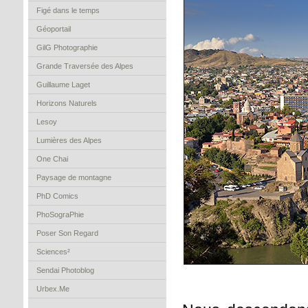
Figé dans le temps
Géoportail
GilG Photographie
Grande Traversée des Alpes
Guillaume Laget
Horizons Naturels
Lesoy
Lumières des Alpes
One Chai
Paysage de montagne
PhD Comics
PhoSograPhie
Poser Son Regard
Sciences²
Sendai Photoblog
Urbex.Me