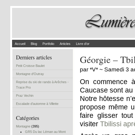
Accueil
Blog
Portfolio
Articles
Livre d’or
Géorgie – Tbil
Derniers articles
Petit Croisse Baulet
par *V* ~ Samedi 3 a
Montagne d'Outray
On commence à p
Reprise du ski de rando à Arêches -
Trace Pro
Caucase sont au 
Praz Vechin
Notre hôtesse n’e
Escalade d'automne à Villette
propose même un 
faire glisser to
Catégories
visiter
Tbilissi ap
Montagne
(395)
GR5 Du lac Léman au Mont