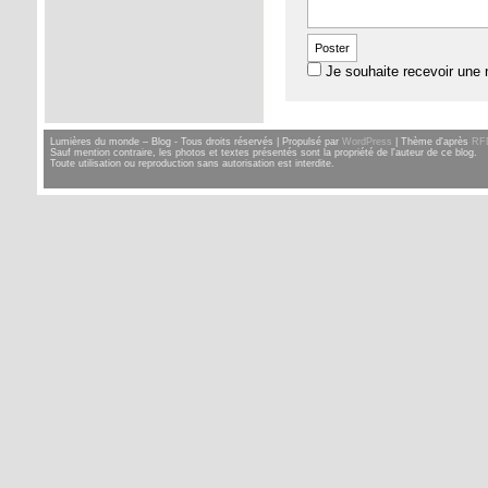
Je souhaite recevoir une 
Lumières du monde – Blog - Tous droits réservés | Propulsé par
WordPress
| Thème d'après
RF
Sauf mention contraire, les photos et textes présentés sont la propriété de l'auteur de ce blog.
Toute utilisation ou reproduction sans autorisation est interdite.