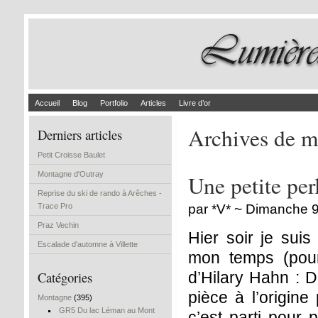
Accueil
Blog
Portfolio
Articles
Livre d’or
Archives de m
Derniers articles
Petit Croisse Baulet
Montagne d'Outray
Une petite pe
Reprise du ski de rando à Arêches -
Trace Pro
par *V* ~ Dimanche 
Praz Vechin
Hier soir je suis
Escalade d'automne à Villette
mon temps (pour 
Catégories
d’Hilary Hahn :
D
pièce à l’origine
Montagne
(395)
GR5 Du lac Léman au Mont
c’est parti pour