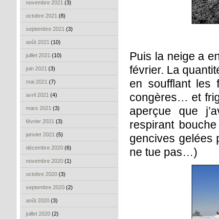
novembre 2021
(3)
octobre 2021
(8)
septembre 2021
(3)
août 2021
(10)
Puis la neige a e
juillet 2021
(10)
février. La quanti
juin 2021
(3)
en soufflant les
mai 2021
(7)
congères… et frig
avril 2021
(4)
aperçue que j’a
mars 2021
(3)
février 2021
(3)
respirant bouche
janvier 2021
(5)
gencives gelées pa
décembre 2020
(6)
ne tue pas…)
novembre 2020
(1)
octobre 2020
(3)
septembre 2020
(2)
août 2020
(3)
juillet 2020
(2)