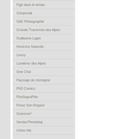
Figé dans le temps
Géoportail
GilG Photographie
Grande Traversée des Alpes
Guillaume Laget
Horizons Naturels
Lesoy
Lumières des Alpes
One Chai
Paysage de montagne
PhD Comics
PhoSograPhie
Poser Son Regard
Sciences²
Sendai Photoblog
Urbex.Me