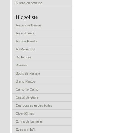
Sulens en bivouac
Blogoliste
Alexandre Buisse
Alice Smeets
Altitude Rando
Au Relais BD
Big Picture
Bivouak
Bouts de Planète
Bruno Photos
Camp To Camp
Cristal de Givre
Des bosses et des bulles
DivertiCimes
Ecrins de Lumière
Eyes on Haïti