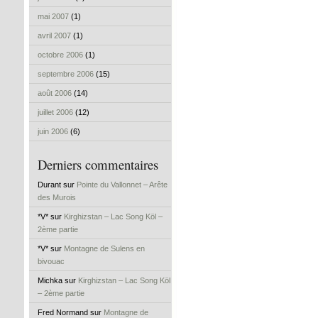
mai 2007
(1)
avril 2007
(1)
octobre 2006
(1)
septembre 2006
(15)
août 2006
(14)
juillet 2006
(12)
juin 2006
(6)
Derniers commentaires
Durant sur
Pointe du Vallonnet – Arête
des Murois
*V* sur
Kirghizstan – Lac Song Köl –
2ème partie
*V* sur
Montagne de Sulens en
bivouac
Michka sur
Kirghizstan – Lac Song Köl
– 2ème partie
Fred Normand sur
Montagne de