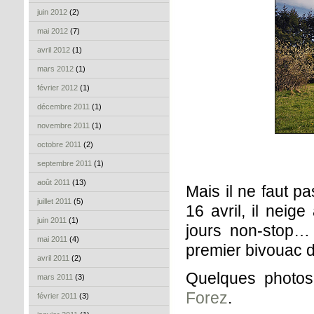
juin 2012
(2)
mai 2012
(7)
avril 2012
(1)
mars 2012
(1)
février 2012
(1)
décembre 2011
(1)
novembre 2011
(1)
octobre 2011
(2)
septembre 2011
(1)
août 2011
(13)
Mais il ne faut pas
juillet 2011
(5)
16 avril, il neig
juin 2011
(1)
jours non-stop… 
mai 2011
(4)
premier bivouac d
avril 2011
(2)
Quelques photos
mars 2011
(3)
Forez
.
février 2011
(3)