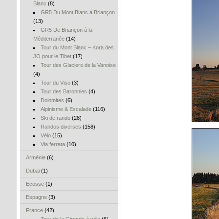
Blanc
(8)
GR5 Du Mont Blanc à Briançon
(13)
GR5 De Briançon à la
Méditerranée
(14)
Tour du Mont Blanc – Kora des
JO pour le Tibet
(17)
Tour des Glaciers de la Vanoise
(4)
Tour du Viso
(3)
Tour des Baronnies
(4)
Dolomites
(6)
Alpinisme & Escalade
(116)
Ski de rando
(28)
Randos diverses
(158)
Vélo
(15)
Via ferrata
(10)
Arménie
(6)
Dubai
(1)
Ecosse
(1)
Espagne
(3)
France
(42)