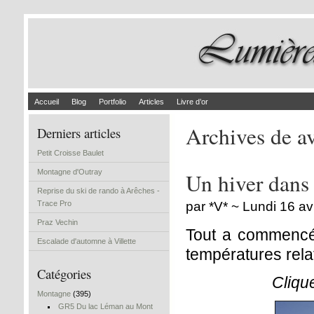
Accueil
Blog
Portfolio
Articles
Livre d’or
Archives de a
Derniers articles
Petit Croisse Baulet
Montagne d'Outray
Un hiver dans 
Reprise du ski de rando à Arêches -
Trace Pro
par *V* ~ Lundi 16 av
Praz Vechin
Tout a commencé 
Escalade d'automne à Villette
températures rel
Catégories
Cliqu
Montagne
(395)
GR5 Du lac Léman au Mont