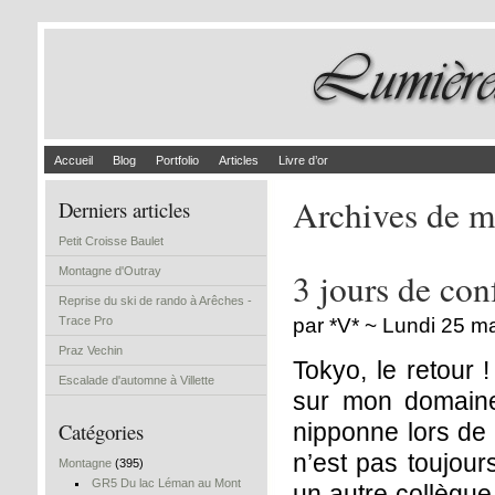
Accueil
Blog
Portfolio
Articles
Livre d’or
Archives de m
Derniers articles
Petit Croisse Baulet
Montagne d'Outray
3 jours de con
Reprise du ski de rando à Arêches -
Trace Pro
par *V* ~ Lundi 25 m
Praz Vechin
Tokyo, le retour 
Escalade d'automne à Villette
sur mon domaine
Catégories
nipponne lors de 
n’est pas toujour
Montagne
(395)
GR5 Du lac Léman au Mont
un autre collègu