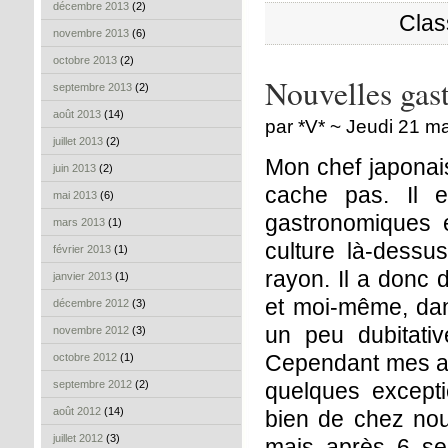
décembre 2013
(2)
Clas
novembre 2013
(6)
octobre 2013
(2)
Nouvelles gas
septembre 2013
(2)
août 2013
(14)
par *V* ~ Jeudi 21 m
juillet 2013
(2)
Mon chef japonais 
juin 2013
(2)
cache pas. Il e
mai 2013
(6)
gastronomiques e
mars 2013
(1)
culture là-dessus
février 2013
(1)
rayon. Il a donc
janvier 2013
(1)
et moi-même, dan
décembre 2012
(3)
un peu dubitativ
novembre 2012
(3)
Cependant mes a p
octobre 2012
(1)
septembre 2012
(2)
quelques excepti
août 2012
(14)
bien de chez nou
juillet 2012
(3)
mais après 6 se