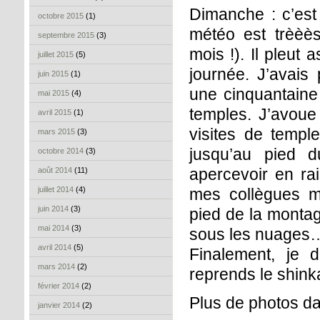
Dimanche : c’est
octobre 2015
(1)
météo est trèèè
septembre 2015
(3)
mois !). Il pleut 
juillet 2015
(5)
journée. J’avais 
juin 2015
(1)
une cinquantaine
mai 2015
(4)
temples. J’avou
avril 2015
(1)
visites de temple
mars 2015
(3)
jusqu’au pied 
octobre 2014
(3)
apercevoir en rai
août 2014
(11)
juillet 2014
(4)
mes collègues m
juin 2014
(3)
pied de la montag
mai 2014
(3)
sous les nuages
avril 2014
(5)
Finalement, je
mars 2014
(2)
reprends le shin
février 2014
(2)
Plus de photos d
janvier 2014
(2)