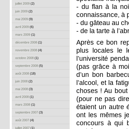
juillet 2009
(2)
- du flan à la n
juin 2009
(2)
connaissance, à pa
mai 2009
(9)
- du gâteau au cho
avril 2009
(6)
- de la tarte à l’ab
mars 2009
(1)
Après ce bon rep
décembre 2008
(1)
plus locales le 
novembre 2008
(4)
l’université pend
octobre 2008
(1)
(pas grâce à moi
septembre 2008
(5)
d’un bon barbecu
août 2008
(18)
l’alcool, et la fa
juin 2008
(2)
choses ! Au bout 
mai 2008
(3)
avril 2008
(1)
(pour ne pas dire
mars 2008
(1)
étaient un autre 
septembre 2007
(3)
ont les mêmes je
août 2007
(4)
concours à qui bo
juillet 2007
(1)