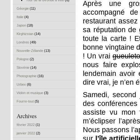
Tour de la Gironde à vélo
(6)
Après une gro
Géorgie
(11)
accompagné de
Italie
(4)
restaurant assez 
Japon
(18)
sa réputation d
Kirghizstan
(14)
toute la carte !
Londres
(49)
bonne vingtaine d
Nouvelle-Zélande
(13)
! Un vrai
gueulet
Pologne
(2)
nous faire expl
Slovénie
(14)
lendemain avoir e
Photographie
(16)
dire vrai, je n’en 
Urbex
(6)
Samedi, second j
Violon et musique
(3)
Fourre-tout
(5)
des conférences a
assiste vu mon f
Archives
m’éclipser l’apr
février 2022
(1)
Nous passons l’ap
janvier 2022
(2)
sur
l’île artificie