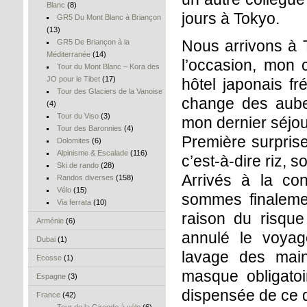
Blanc
(8)
jours à Tokyo.
GR5 Du Mont Blanc à Briançon
(13)
Nous arrivons à T
GR5 De Briançon à la
Méditerranée
(14)
l’occasion, mon
Tour du Mont Blanc – Kora des
JO pour le Tibet
(17)
hôtel japonais fr
Tour des Glaciers de la Vanoise
change des auberg
(4)
Tour du Viso
(3)
mon dernier séjou
Tour des Baronnies
(4)
Première surprise
Dolomites
(6)
Alpinisme & Escalade
(116)
c’est-à-dire riz, 
Ski de rando
(28)
Arrivés à la co
Randos diverses
(158)
Vélo
(15)
sommes finaleme
Via ferrata
(10)
raison du risque
Arménie
(6)
annulé le voyage
Dubai
(1)
lavage des main
Ecosse
(1)
masque obligatoir
Espagne
(3)
dispensée de ce de
France
(42)