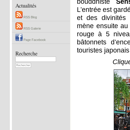
bouddhiste
Sens
Actualités
L’entrée est gard
et des divinité
RSS Blog
mène ensuite au 
RSS Galerie
rouge à 5 nivea
Page Facebook
bâtonnets d’enc
touristes japonais
Recherche
Cliqu