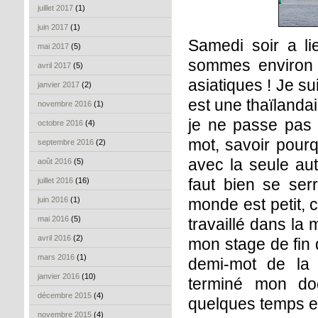
juillet 2017
(1)
juin 2017
(1)
Samedi soir a li
mai 2017
(5)
sommes environ
avril 2017
(5)
asiatiques ! Je su
janvier 2017
(2)
est une thaïlandai
novembre 2016
(1)
je ne passe pas 
octobre 2016
(4)
mot, savoir pourq
septembre 2016
(2)
avec la seule au
août 2016
(5)
faut bien se ser
juillet 2016
(16)
juin 2016
(1)
monde est petit, 
mai 2016
(5)
travaillé dans la
avril 2016
(2)
mon stage de fin 
mars 2016
(1)
demi-mot de la 
janvier 2016
(10)
terminé mon doc
décembre 2015
(4)
quelques temps en
novembre 2015
(4)