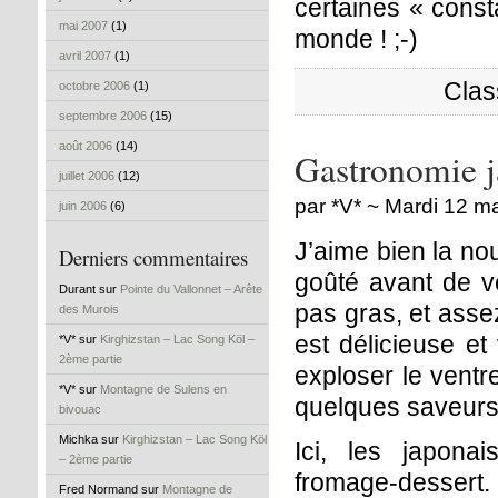
certaines « const
mai 2007
(1)
monde ! ;-)
avril 2007
(1)
Clas
octobre 2006
(1)
septembre 2006
(15)
août 2006
(14)
Gastronomie j
juillet 2006
(12)
par *V* ~ Mardi 12 m
juin 2006
(6)
J’aime bien la no
Derniers commentaires
goûté avant de ve
Durant sur
Pointe du Vallonnet – Arête
pas gras, et asse
des Murois
est délicieuse et
*V* sur
Kirghizstan – Lac Song Köl –
2ème partie
exploser le ventr
*V* sur
Montagne de Sulens en
quelques saveur
bivouac
Michka sur
Kirghizstan – Lac Song Köl
Ici, les japonai
– 2ème partie
fromage-dessert
Fred Normand sur
Montagne de