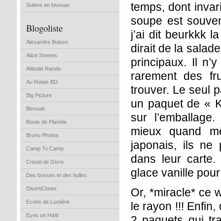
temps, dont invar
Sulens en bivouac
soupe est souven
Blogoliste
j’ai dit beurkkk l
Alexandre Buisse
dirait de la salad
Alice Smeets
principaux. Il n’
Altitude Rando
rarement des fru
Au Relais BD
trouver. Le seul p
Big Picture
un paquet de « K
Bivouak
sur l’emballage.
Bouts de Planète
mieux quand mêm
Bruno Photos
japonais, ils ne
Camp To Camp
dans leur carte.
Cristal de Givre
glace vanille pour
Des bosses et des bulles
DivertiCimes
Or, *miracle* ce w
Ecrins de Lumière
le rayon !!! Enfin
Eyes on Haïti
2 paquets qui tra