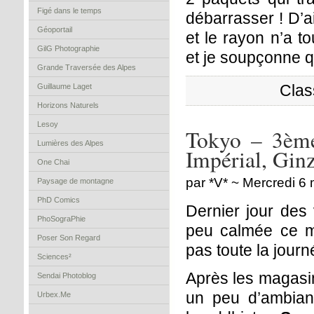
Figé dans le temps
débarrasser ! D’ai
Géoportail
et le rayon n’a t
GilG Photographie
et je soupçonne qu
Grande Traversée des Alpes
Clas
Guillaume Laget
Horizons Naturels
Lesoy
Tokyo – 3ème
Lumières des Alpes
Impérial, Gin
One Chai
par *V* ~ Mercredi 6
Paysage de montagne
PhD Comics
Dernier jour des 
PhoSograPhie
peu calmée ce m
Poser Son Regard
pas toute la journ
Sciences²
Après les magasin
Sendai Photoblog
un peu d’ambian
Urbex.Me