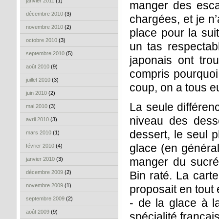
janvier 2011
(1)
manger des escar
décembre 2010
(3)
chargées, et je n’
novembre 2010
(2)
place pour la sui
octobre 2010
(3)
un tas respectabl
septembre 2010
(5)
japonais ont tro
août 2010
(9)
compris pourquoi 
juillet 2010
(3)
coup, on a tous eu
juin 2010
(2)
La seule différenc
mai 2010
(3)
niveau des dess
avril 2010
(3)
dessert, le seul 
mars 2010
(1)
glace (en général
février 2010
(4)
manger du sucré
janvier 2010
(3)
décembre 2009
(2)
Bin raté. La carte
novembre 2009
(1)
proposait en tout 
septembre 2009
(2)
- de la glace à 
août 2009
(9)
spécialité français