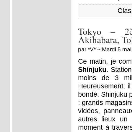
Clas
Tokyo – 2è
Akihabara, T
par *V* ~ Mardi 5 ma
Ce matin, je com
Shinjuku
. Stati
moins de 3 mill
Heureusement, il 
bondé. Shinjuku p
: grands magasins
vidéos, panneaux 
autres lieux un
moment à travers 