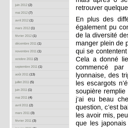
juin 2012
(2)
retrouver quelqu
mai 2012
(7)
En plus des dif
avril 2012
(1)
également pu com
mars 2012
(1)
de la diversité de
février 2012
(1)
manger plein de pe
décembre 2011
(1)
qui se contentent 
novembre 2011
(1)
Cela a donné li
octobre 2011
(2)
commencé par p
septembre 2011
(1)
lyonnaise, des tr
août 2011
(13)
les escargots n’é
juillet 2011
(5)
soupière remplie 
juin 2011
(1)
j’ai eu beau che
mai 2011
(4)
avril 2011
(2)
question, c’est ba
mars 2011
(3)
les avoir mis, pe
février 2011
(3)
que les japonais 