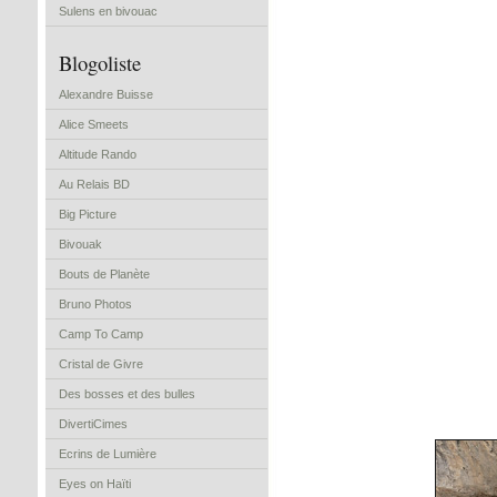
Sulens en bivouac
Blogoliste
Alexandre Buisse
Alice Smeets
Altitude Rando
Au Relais BD
Big Picture
Bivouak
Bouts de Planète
Bruno Photos
Camp To Camp
Cristal de Givre
Des bosses et des bulles
DivertiCimes
Ecrins de Lumière
Eyes on Haïti