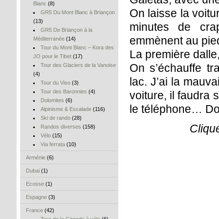
Blanc
(8)
On laisse la voit
GR5 Du Mont Blanc à Briançon
(13)
minutes de crap
GR5 De Briançon à la
emmènent au pied
Méditerranée
(14)
Tour du Mont Blanc – Kora des
La première dalle,
JO pour le Tibet
(17)
On s’échauffe tr
Tour des Glaciers de la Vanoise
(4)
lac. J’ai la mauva
Tour du Viso
(3)
Tour des Baronnies
(4)
voiture, il faudr
Dolomites
(6)
le téléphone… Domm
Alpinisme & Escalade
(116)
Ski de rando
(28)
Cliqu
Randos diverses
(158)
Vélo
(15)
Via ferrata
(10)
Arménie
(6)
Dubai
(1)
Ecosse
(1)
Espagne
(3)
France
(42)