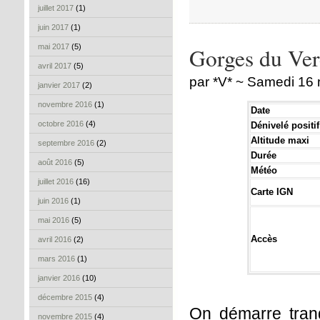
juillet 2017
(1)
juin 2017
(1)
mai 2017
(5)
Gorges du Ver
avril 2017
(5)
par *V* ~ Samedi 16
janvier 2017
(2)
novembre 2016
(1)
Date
octobre 2016
(4)
Dénivelé positif
Altitude maxi
septembre 2016
(2)
Durée
août 2016
(5)
Météo
juillet 2016
(16)
Carte IGN
juin 2016
(1)
mai 2016
(5)
Accès
avril 2016
(2)
mars 2016
(1)
janvier 2016
(10)
décembre 2015
(4)
On démarre tranq
novembre 2015
(4)