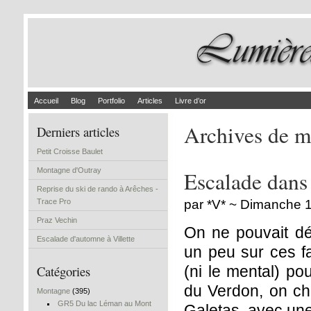
Accueil
Blog
Portfolio
Articles
Livre d’or
Archives de m
Derniers articles
Petit Croisse Baulet
Montagne d'Outray
Escalade dans
Reprise du ski de rando à Arêches -
Trace Pro
par *V* ~ Dimanche 
Praz Vechin
On ne pouvait dé
Escalade d'automne à Villette
un peu sur ces fa
Catégories
(ni le mental) p
du Verdon, on cho
Montagne
(395)
GR5 Du lac Léman au Mont
Galetas, avec une 