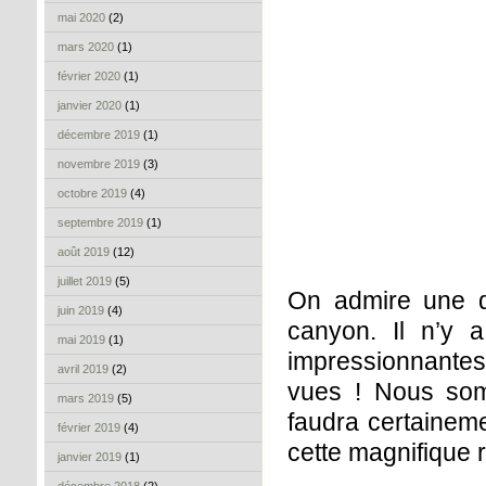
mai 2020
(2)
mars 2020
(1)
février 2020
(1)
janvier 2020
(1)
décembre 2019
(1)
novembre 2019
(3)
octobre 2019
(4)
septembre 2019
(1)
août 2019
(12)
juillet 2019
(5)
On admire une d
juin 2019
(4)
canyon. Il n’y 
mai 2019
(1)
impressionnantes
avril 2019
(2)
vues ! Nous som
mars 2019
(5)
faudra certaineme
février 2019
(4)
cette magnifique 
janvier 2019
(1)