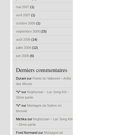
mai 2007
(1)
avril 2007
(1)
octobre 2006
(1)
septembre 2006
(15)
août 2006
(14)
juillet 2006
(12)
juin 2006
(6)
Derniers commentaires
Durant sur
Pointe du Vallonnet – Arête
des Murois
*V* sur
Kirghizstan – Lac Song Köl –
2ème partie
*V* sur
Montagne de Sulens en
bivouac
Michka sur
Kirghizstan – Lac Song Köl
– 2ème partie
Fred Normand sur
Montagne de