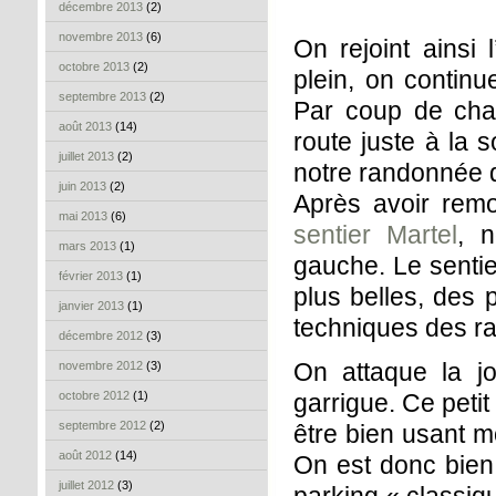
décembre 2013
(2)
novembre 2013
(6)
On rejoint ainsi 
octobre 2013
(2)
plein, on continu
septembre 2013
(2)
Par coup de cha
août 2013
(14)
route juste à la s
juillet 2013
(2)
notre randonnée du
juin 2013
(2)
Après avoir remo
mai 2013
(6)
sentier Martel
, n
mars 2013
(1)
gauche. Le sentie
février 2013
(1)
plus belles, des 
janvier 2013
(1)
techniques des r
décembre 2012
(3)
On attaque la j
novembre 2012
(3)
octobre 2012
(1)
garrigue. Ce petit
septembre 2012
(2)
être bien usant mo
août 2012
(14)
On est donc bien 
juillet 2012
(3)