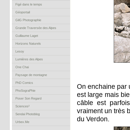
Figé dans le temps
Géoportail
GilG Photographie
Grande Traversée des Alpes
Guillaume Laget
Horizons Naturels
Lesoy
Lumières des Alpes
One Chai
Paysage de montagne
PhD Comics
On enchaine par u
PhoSograPhie
est large mais bi
Poser Son Regard
câble est parfoi
Sciences²
vraiment un très
Sendai Photoblog
du Verdon.
Urbex.Me