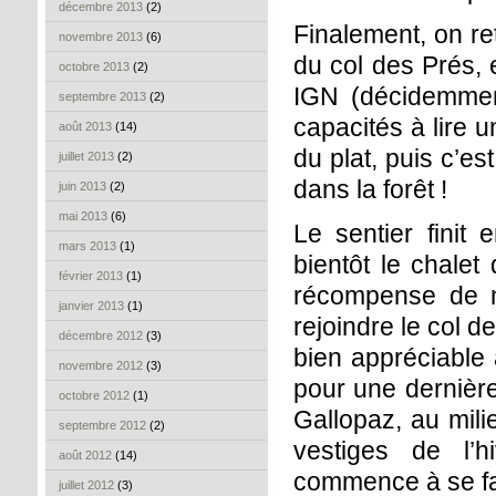
décembre 2013
(2)
Finalement, on re
novembre 2013
(6)
du col des Prés, 
octobre 2013
(2)
IGN (décidemment
septembre 2013
(2)
capacités à lire u
août 2013
(14)
du plat, puis c’es
juillet 2013
(2)
dans la forêt !
juin 2013
(2)
mai 2013
(6)
Le sentier finit 
mars 2013
(1)
bientôt le chalet
février 2013
(1)
récompense de no
janvier 2013
(1)
rejoindre le col d
décembre 2012
(3)
bien appréciable 
novembre 2012
(3)
pour une dernière
octobre 2012
(1)
Gallopaz, au mil
septembre 2012
(2)
vestiges de l’
août 2012
(14)
commence à se fai
juillet 2012
(3)