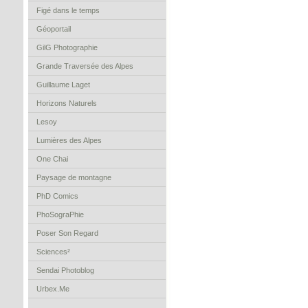
Figé dans le temps
Géoportail
GilG Photographie
Grande Traversée des Alpes
Guillaume Laget
Horizons Naturels
Lesoy
Lumières des Alpes
One Chai
Paysage de montagne
PhD Comics
PhoSograPhie
Poser Son Regard
Sciences²
Sendai Photoblog
Urbex.Me