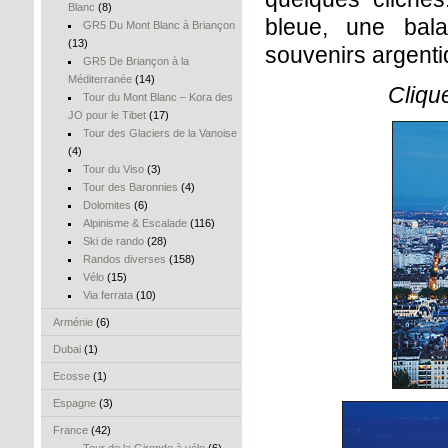
Blanc
(8)
bleue, une bal
GR5 Du Mont Blanc à Briançon
(13)
souvenirs argenti
GR5 De Briançon à la
Méditerranée
(14)
Cliqu
Tour du Mont Blanc – Kora des
JO pour le Tibet
(17)
Tour des Glaciers de la Vanoise
(4)
Tour du Viso
(3)
Tour des Baronnies
(4)
Dolomites
(6)
Alpinisme & Escalade
(116)
Ski de rando
(28)
Randos diverses
(158)
Vélo
(15)
Via ferrata
(10)
Arménie
(6)
Dubai
(1)
Ecosse
(1)
Espagne
(3)
France
(42)