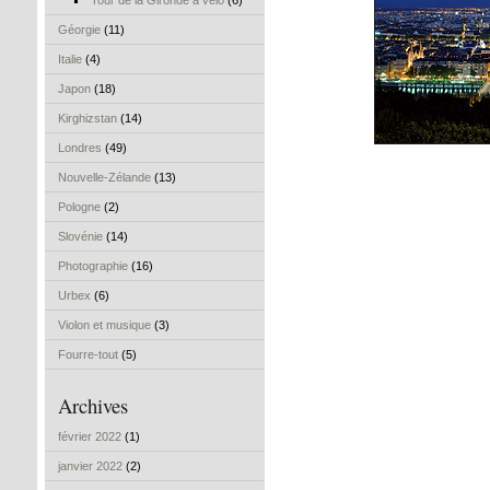
Tour de la Gironde à vélo
(6)
Géorgie
(11)
Italie
(4)
Japon
(18)
Kirghizstan
(14)
Londres
(49)
Nouvelle-Zélande
(13)
Pologne
(2)
Slovénie
(14)
Photographie
(16)
Urbex
(6)
Violon et musique
(3)
Fourre-tout
(5)
Archives
février 2022
(1)
janvier 2022
(2)