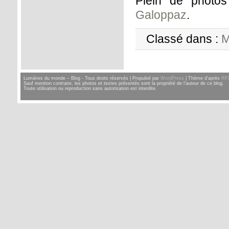
Plein de photos
Galoppaz
.
Classé dans :
M
Lumières du monde – Blog - Tous droits réservés | Propulsé par
WordPress
| Thème d'après
RF
Sauf mention contraire, les photos et textes présentés sont la propriété de l'auteur de ce blog.
Toute utilisation ou reproduction sans autorisation est interdite.