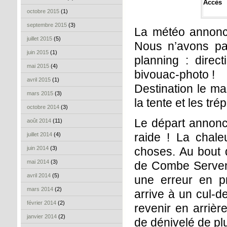
Accès
octobre 2015
(1)
septembre 2015
(3)
La météo annonc
juillet 2015
(5)
Nous n’avons pa
juin 2015
(1)
planning : dire
mai 2015
(4)
bivouac-photo !
avril 2015
(1)
Destination le m
mars 2015
(3)
la tente et les tré
octobre 2014
(3)
Le départ annonce
août 2014
(11)
raide ! La chale
juillet 2014
(4)
juin 2014
(3)
choses. Au bout d
mai 2014
(3)
de Combe Servenn
avril 2014
(5)
une erreur en p
mars 2014
(2)
arrive à un cul-d
février 2014
(2)
revenir en arrièr
janvier 2014
(2)
de dénivelé de pl