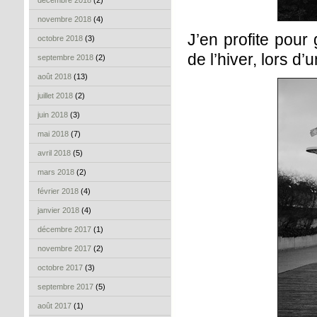
décembre 2018
(2)
novembre 2018
(4)
J’en profite pour
octobre 2018
(3)
de l’hiver, lors d
septembre 2018
(2)
août 2018
(13)
juillet 2018
(2)
juin 2018
(3)
mai 2018
(7)
avril 2018
(5)
mars 2018
(2)
février 2018
(4)
janvier 2018
(4)
décembre 2017
(1)
novembre 2017
(2)
octobre 2017
(3)
septembre 2017
(5)
août 2017
(1)