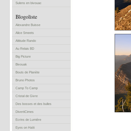
Sulens en bivouac
Blogoliste
Alexandre Buisse
Alice Smeets
Altitude Rando
Au Relais BD
Big Picture
Bivouak
Bouts de Planète
Bruno Photos
Camp To Camp
Cristal de Givre
Des bosses et des bulles
DivertiCimes
Ecrins de Lumière
Eyes on Haïti