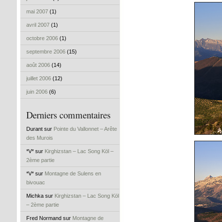
mai 2007
(1)
avril 2007
(1)
octobre 2006
(1)
septembre 2006
(15)
août 2006
(14)
juillet 2006
(12)
juin 2006
(6)
Derniers commentaires
Durant sur
Pointe du Vallonnet – Arête
des Murois
*V* sur
Kirghizstan – Lac Song Köl –
2ème partie
*V* sur
Montagne de Sulens en
bivouac
Michka sur
Kirghizstan – Lac Song Köl
– 2ème partie
Fred Normand sur
Montagne de