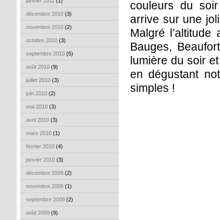
janvier 2011
(1)
couleurs du soi
décembre 2010
(3)
arrive sur une jo
novembre 2010
(2)
Malgré l’altitud
octobre 2010
(3)
Bauges, Beaufor
septembre 2010
(5)
lumière du soir e
août 2010
(9)
en dégustant no
juillet 2010
(3)
simples !
juin 2010
(2)
mai 2010
(3)
avril 2010
(3)
mars 2010
(1)
février 2010
(4)
janvier 2010
(3)
décembre 2009
(2)
novembre 2009
(1)
septembre 2009
(2)
août 2009
(9)