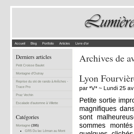
Accueil
Blog
Portfolio
Articles
Livre d’or
Archives de a
Derniers articles
Petit Croisse Baulet
Montagne d'Outray
Lyon Fourvièr
Reprise du ski de rando à Arêches -
Trace Pro
par *V* ~ Lundi 25 av
Praz Vechin
Petite sortie imp
Escalade d'automne à Villette
magnifiques dans 
Catégories
sont malheureu
sommes montés s
Montagne
(395)
GR5 Du lac Léman au Mont
quelques clichés