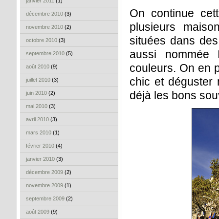
janvier 2011
(1)
On continue cet
décembre 2010
(3)
plusieurs maiso
novembre 2010
(2)
situées dans des 
octobre 2010
(3)
aussi nommée P
septembre 2010
(5)
couleurs. On en p
août 2010
(9)
chic et déguster
juillet 2010
(3)
déjà les bons so
juin 2010
(2)
mai 2010
(3)
avril 2010
(3)
mars 2010
(1)
février 2010
(4)
janvier 2010
(3)
décembre 2009
(2)
novembre 2009
(1)
septembre 2009
(2)
août 2009
(9)