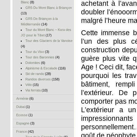
achetant à l’avan
Blanc
(8)
GR5 Du Mont Blanc à Briançon
doubler l’énooorme
(13)
malgré l’heure ma
GR5 De Briançon à la
Méditerranée
(14)
Tour du Mont Blanc – Kora des
Cette immense b
JO pour le Tibet
(17)
l’un des plus c
Tour des Glaciers de la Vanoise
(4)
construction depu
Tour du Viso
(3)
guère plus vite 
Tour des Baronnies
(4)
Dolomites
(6)
Age ! Ceci dit, f
Alpinisme & Escalade
(116)
pourquoi les tra
Ski de rando
(28)
Randos diverses
(158)
bâtiment, rempli
Vélo
(15)
Via ferrata
(10)
l’extérieur. De 
Arménie
(6)
comporter pas moi
Dubai
(1)
L’extérieur a u
Ecosse
(1)
impressionnant
Espagne
(3)
personnellement…
France
(42)
goût de néophyte d