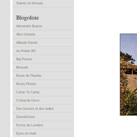
Sulens en bivouac
Blogoliste
Alexandre Buisse
Alice Smeets
Altitude Rando
Au Relais BD
Big Picture
Bivouak
Bouts de Planète
Bruno Photos
Camp To Camp
Cristal de Givre
Des bosses et des bulles
DivertiCimes
Ecrins de Lumière
Eyes on Haïti