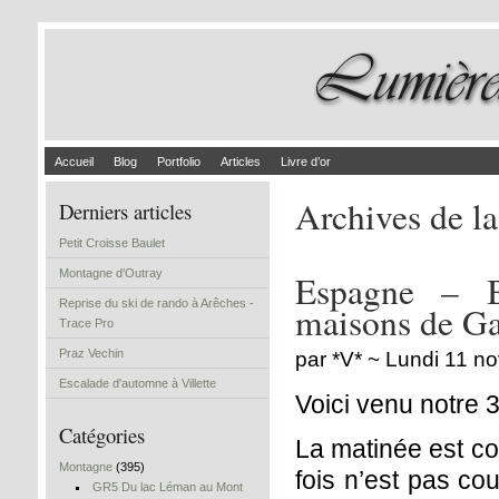
Accueil
Blog
Portfolio
Articles
Livre d’or
Archives de la
Derniers articles
Petit Croisse Baulet
Montagne d'Outray
Espagne – B
Reprise du ski de rando à Arêches -
maisons de Gau
Trace Pro
Praz Vechin
par *V* ~ Lundi 11 
Escalade d'automne à Villette
Voici venu notre 3
Catégories
La matinée est co
Montagne
(395)
fois n’est pas co
GR5 Du lac Léman au Mont