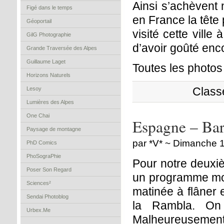
Ainsi s’achèvent 
Figé dans le temps
en France la tête
Géoportail
visité cette ville
GilG Photographie
d’avoir goûté enc
Grande Traversée des Alpes
Guillaume Laget
Toutes les photo
Horizons Naturels
Class
Lesoy
Lumières des Alpes
One Chai
Espagne – Bar
Paysage de montagne
par *V* ~ Dimanche 
PhD Comics
PhoSograPhie
Pour notre deuxiè
Poser Son Regard
un programme mo
Sciences²
matinée à flâner e
Sendai Photoblog
la Rambla. On
Urbex.Me
Malheureusement