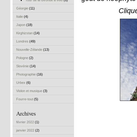
Tour de la Gironde à vélo
(6)
Géorgie
(11)
Cliqu
Italie
(4)
Japon
(18)
Kirghizstan
(14)
Londres
(49)
Nouvelle-Zélande
(13)
Pologne
(2)
Slovénie
(14)
Photographie
(16)
Urbex
(6)
Violon et musique
(3)
Fourre-tout
(5)
Archives
février 2022
(1)
janvier 2022
(2)