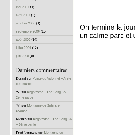
mai 2007
(1)
avril 2007
(1)
octobre 2006
(1)
On termine la jou
septembre 2006
(15)
un calme parc et u
août 2006
(14)
juillet 2006
(12)
juin 2006
(6)
Derniers commentaires
Durant sur
Pointe du Vallonnet – Arête
des Murois
*V* sur
Kirghizstan – Lac Song Köl –
2ème partie
*V* sur
Montagne de Sulens en
bivouac
Michka sur
Kirghizstan – Lac Song Köl
– 2ème partie
Fred Normand sur
Montagne de