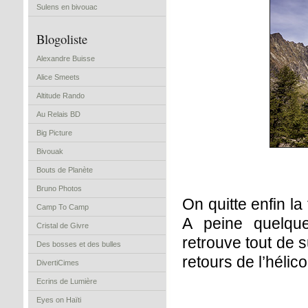
Sulens en bivouac
Blogoliste
Alexandre Buisse
Alice Smeets
Altitude Rando
Au Relais BD
Big Picture
Bivouak
Bouts de Planète
Bruno Photos
On quitte enfin la
Camp To Camp
A peine quelqu
Cristal de Givre
retrouve tout de s
Des bosses et des bulles
retours de l’hél
DivertiCimes
Ecrins de Lumière
Eyes on Haïti