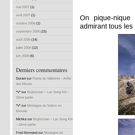
mai 2007
(1)
avril 2007
(1)
On pique-nique 
octobre 2006
(1)
admirant tous les
septembre 2006
(15)
août 2006
(14)
juillet 2006
(12)
juin 2006
(6)
Derniers commentaires
Durant sur
Pointe du Vallonnet – Arête
des Murois
*V* sur
Kirghizstan – Lac Song Köl –
2ème partie
*V* sur
Montagne de Sulens en
bivouac
Michka sur
Kirghizstan – Lac Song Köl
– 2ème partie
Fred Normand sur
Montagne de