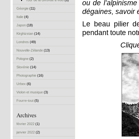
Tour de la Gironde à vélo
(6)
ou de l’alpinisme 
Géorgie
(11)
dégaines, savoir 
Italie
(4)
Le beau pilier de
Japon
(18)
pendant toute not
Kirghizstan
(14)
Londres
(49)
Cliqu
Nouvelle-Zélande
(13)
Pologne
(2)
Slovénie
(14)
Photographie
(16)
Urbex
(6)
Violon et musique
(3)
Fourre-tout
(5)
Archives
février 2022
(1)
janvier 2022
(2)