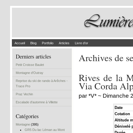
Accueil
Blog
Portfolio
Articles
Livre d’or
Archives de s
Derniers articles
Petit Croisse Baulet
Montagne d'Outray
Rives de la M
Reprise du ski de rando à Arêches -
Via Corda Alp
Trace Pro
Praz Vechin
par *V* ~ Dimanche 
Escalade d'automne à Villette
Date
Cotation
Catégories
Altitude 
Montagne
(395)
Dénivelé p
GR5 Du lac Léman au Mont
Durée