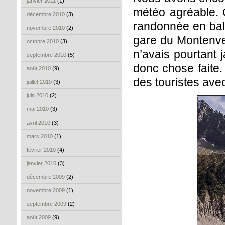
janvier 2011
(1)
météo agréable. 
décembre 2010
(3)
randonnée en bal
novembre 2010
(2)
gare du Montenve
octobre 2010
(3)
n’avais pourtant 
septembre 2010
(5)
donc chose faite.
août 2010
(9)
des touristes ave
juillet 2010
(3)
juin 2010
(2)
mai 2010
(3)
avril 2010
(3)
mars 2010
(1)
février 2010
(4)
janvier 2010
(3)
décembre 2009
(2)
novembre 2009
(1)
septembre 2009
(2)
août 2009
(9)