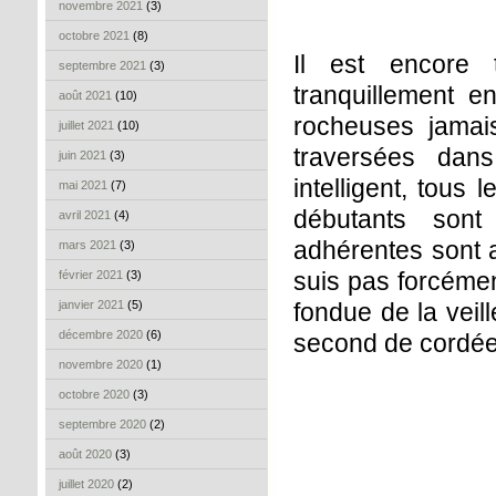
novembre 2021
(3)
octobre 2021
(8)
Il est encore 
septembre 2021
(3)
tranquillement en
août 2021
(10)
rocheuses jamais
juillet 2021
(10)
traversées dans
juin 2021
(3)
intelligent, tous
mai 2021
(7)
débutants son
avril 2021
(4)
adhérentes sont 
mars 2021
(3)
suis pas forcémen
février 2021
(3)
janvier 2021
(5)
fondue de la veill
décembre 2020
(6)
second de cordée
novembre 2020
(1)
octobre 2020
(3)
septembre 2020
(2)
août 2020
(3)
juillet 2020
(2)