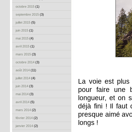
octobre 2015
(1)
septembre 2015
(3)
juillet 2015
(5)
juin 2015
(1)
mai 2015
(4)
avril 2015
(1)
mars 2015
(3)
octobre 2014
(3)
août 2014
(11)
juillet 2014
(4)
La voie est plus
juin 2014
(3)
pour faire une 
mai 2014
(3)
longueur, et on s
avril 2014
(5)
déjà fini ! Il fau
mars 2014
(2)
presque aimé avo
février 2014
(2)
longs !
janvier 2014
(2)