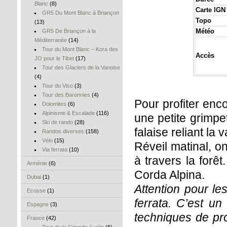
Blanc
(8)
Carte IGN
GR5 Du Mont Blanc à Briançon
Topo
(13)
Météo
GR5 De Briançon à la
Méditerranée
(14)
Tour du Mont Blanc – Kora des
Accès
JO pour le Tibet
(17)
Tour des Glaciers de la Vanoise
(4)
Tour du Viso
(3)
Tour des Baronnies
(4)
Pour profiter enc
Dolomites
(6)
Alpinisme & Escalade
(116)
une petite grimpet
Ski de rando
(28)
falaise reliant la
Randos diverses
(158)
Vélo
(15)
Réveil matinal, o
Via ferrata
(10)
à travers la forêt
Arménie
(6)
Corda Alpina.
Dubai
(1)
Attention pour le
Ecosse
(1)
ferrata. C’est un
Espagne
(3)
techniques de pro
France
(42)