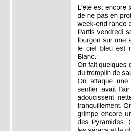
L’été est encore 
de ne pas en prof
week-end rando e
Partis vendredi s
fourgon sur une a
le ciel bleu est
Blanc.
On fait quelques 
du tremplin de sau
On attaque une m
sentier avait l’a
adoucissent nett
tranquillement. O
grimpe encore un
des Pyramides. 
les séracs et le 