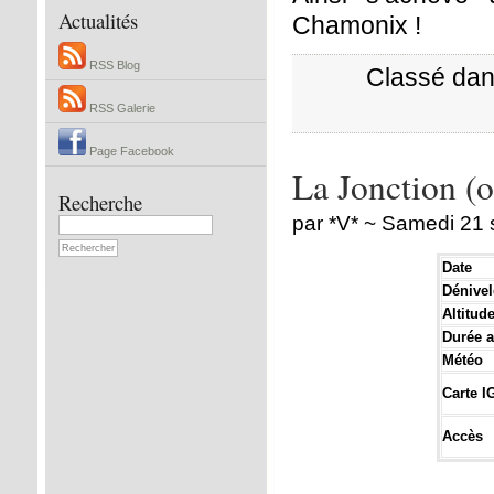
Actualités
Chamonix !
RSS Blog
Classé dan
RSS Galerie
Page Facebook
La Jonction (
Recherche
par *V* ~ Samedi 21
Date
Dénivel
Altitud
Durée a
Météo
Carte I
Accès