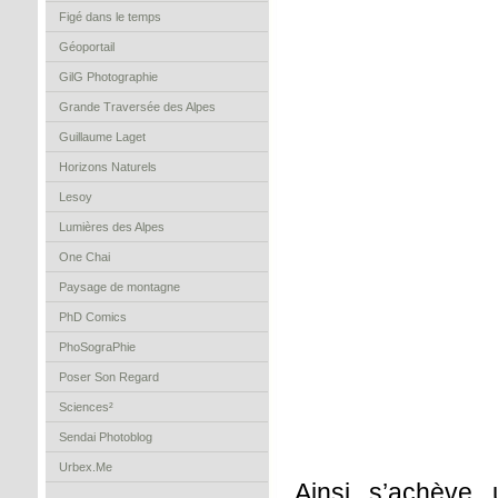
Figé dans le temps
Géoportail
GilG Photographie
Grande Traversée des Alpes
Guillaume Laget
Horizons Naturels
Lesoy
Lumières des Alpes
One Chai
Paysage de montagne
PhD Comics
PhoSograPhie
Poser Son Regard
Sciences²
Sendai Photoblog
Urbex.Me
Ainsi s’achève