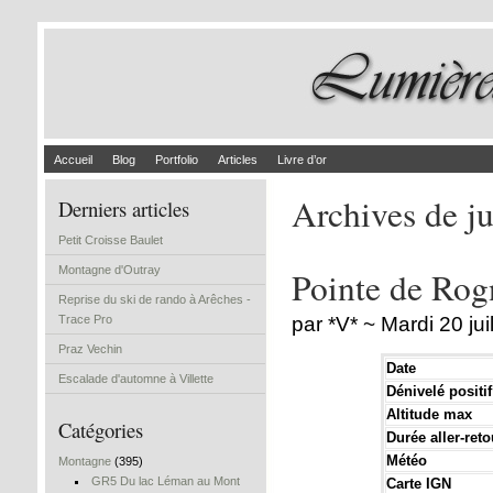
Accueil
Blog
Portfolio
Articles
Livre d’or
Archives de ju
Derniers articles
Petit Croisse Baulet
Montagne d'Outray
Pointe de Rog
Reprise du ski de rando à Arêches -
Trace Pro
par *V* ~ Mardi 20 jui
Praz Vechin
Date
Escalade d'automne à Villette
Dénivelé positif
Altitude max
Catégories
Durée aller-reto
Météo
Montagne
(395)
GR5 Du lac Léman au Mont
Carte IGN