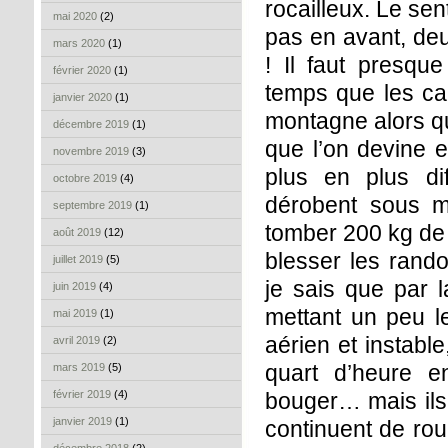
rocailleux. Le sen
mai 2020
(2)
pas en avant, deu
mars 2020
(1)
! Il faut presq
février 2020
(1)
temps que les ca
janvier 2020
(1)
montagne alors qu
décembre 2019
(1)
que l’on devine e
novembre 2019
(3)
plus en plus di
octobre 2019
(4)
dérobent sous me
septembre 2019
(1)
tomber 200 kg de r
août 2019
(12)
blesser les rand
juillet 2019
(5)
je sais que par l
juin 2019
(4)
mettant un peu l
mai 2019
(1)
aérien et instable
avril 2019
(2)
quart d’heure e
mars 2019
(5)
février 2019
(4)
bouger… mais ils 
janvier 2019
(1)
continuent de rou