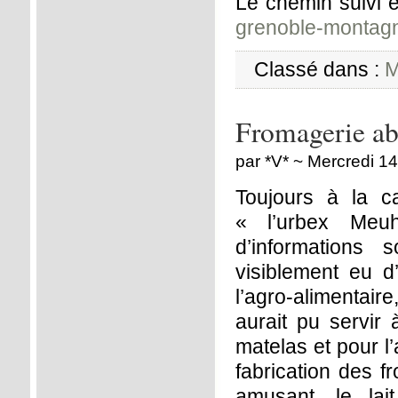
Le chemin suivi es
grenoble-montag
Classé dans :
M
Fromagerie a
par *V* ~ Mercredi 14 
Toujours à la 
« l’urbex Meu
d’informations 
visiblement eu d
l’agro-alimentai
aurait pu servir 
matelas et pour l
fabrication des f
amusant, le lai