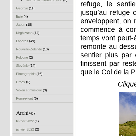
Tour de la Gironde à vélo
(6)
refuge, le sent
Géorgie
(11)
jusqu’au refuge 
Italie
(4)
enveloppent, on n
Japon
(18)
commence à com
Kirghizstan
(14)
temps vont peut-
Londres
(49)
remonte au-dessu
Nouvelle-Zélande
(13)
sentier plus par 
Pologne
(2)
finissent par res
Slovénie
(14)
que le Col de la P
Photographie
(16)
Urbex
(6)
Cliqu
Violon et musique
(3)
Fourre-tout
(5)
Archives
février 2022
(1)
janvier 2022
(2)