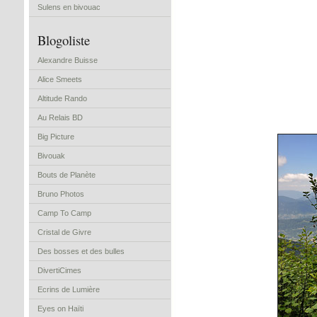
Sulens en bivouac
Blogoliste
Alexandre Buisse
Alice Smeets
Altitude Rando
Au Relais BD
Big Picture
Bivouak
Bouts de Planète
Bruno Photos
Camp To Camp
Cristal de Givre
Des bosses et des bulles
DivertiCimes
Ecrins de Lumière
Eyes on Haïti