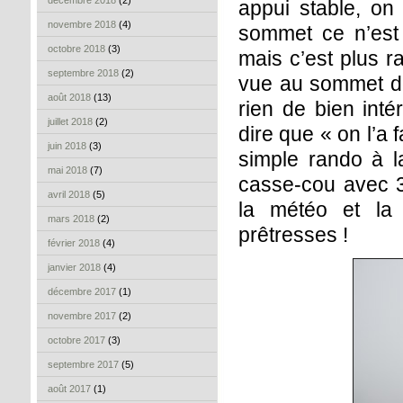
décembre 2018
(2)
appui stable, on 
novembre 2018
(4)
sommet ce n’est 
octobre 2018
(3)
mais c’est plus r
septembre 2018
(2)
vue au sommet doi
août 2018
(13)
rien de bien inté
juillet 2018
(2)
dire que « on l’a f
juin 2018
(3)
simple rando à l
mai 2018
(7)
casse-cou avec 3
avril 2018
(5)
la météo et la
mars 2018
(2)
prêtresses !
février 2018
(4)
janvier 2018
(4)
décembre 2017
(1)
novembre 2017
(2)
octobre 2017
(3)
septembre 2017
(5)
août 2017
(1)