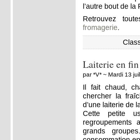
l’autre bout de l
Retrouvez tou
fromagerie
.
Clas
Laiterie en fin
par *V* ~ Mardi 13 jui
Il fait chaud, 
chercher la fra
d’une laiterie de
Cette petite 
regroupements a
grands groupes
consommation en b