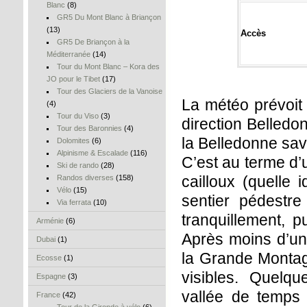
Blanc
(8)
GR5 Du Mont Blanc à Briançon
(13)
Accès
GR5 De Briançon à la
Méditerranée
(14)
Tour du Mont Blanc – Kora des
JO pour le Tibet
(17)
Tour des Glaciers de la Vanoise
La météo prévoit 
(4)
Tour du Viso
(3)
direction Belledo
Tour des Baronnies
(4)
la Belledonne sav
Dolomites
(6)
Alpinisme & Escalade
(116)
C’est au terme d’
Ski de rando
(28)
cailloux (quelle i
Randos diverses
(158)
Vélo
(15)
sentier pédestre
Via ferrata
(10)
tranquillement, p
Arménie
(6)
Après moins d’une
Dubai
(1)
la Grande Montag
Ecosse
(1)
visibles. Quelq
Espagne
(3)
vallée de temps
France
(42)