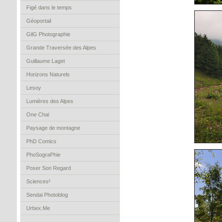
Figé dans le temps
Géoportail
GilG Photographie
Grande Traversée des Alpes
Guillaume Laget
Horizons Naturels
Lesoy
Lumières des Alpes
One Chai
Paysage de montagne
PhD Comics
PhoSograPhie
Poser Son Regard
Sciences²
Sendai Photoblog
Urbex.Me