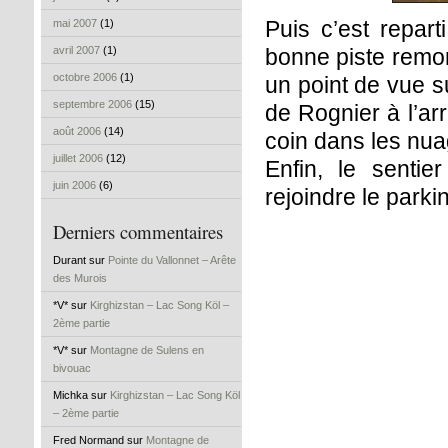
Puis c’est repart
mai 2007
(1)
avril 2007
(1)
bonne piste remont
octobre 2006
(1)
un point de vue s
septembre 2006
(15)
de Rognier à l’ar
août 2006
(14)
coin dans les nua
juillet 2006
(12)
Enfin, le senti
juin 2006
(6)
rejoindre le parki
Derniers commentaires
Durant sur
Pointe du Vallonnet – Arête
des Murois
*V* sur
Kirghizstan – Lac Song Köl –
2ème partie
*V* sur
Montagne de Sulens en
bivouac
Michka sur
Kirghizstan – Lac Song Köl
– 2ème partie
Fred Normand sur
Montagne de