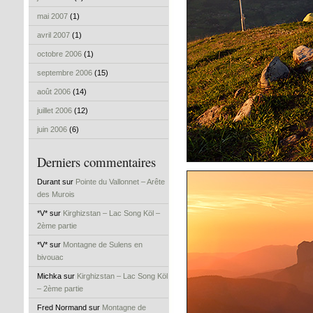
mai 2007
(1)
avril 2007
(1)
octobre 2006
(1)
septembre 2006
(15)
août 2006
(14)
juillet 2006
(12)
juin 2006
(6)
Derniers commentaires
Durant sur
Pointe du Vallonnet – Arête
des Murois
*V* sur
Kirghizstan – Lac Song Köl –
2ème partie
*V* sur
Montagne de Sulens en
bivouac
Michka sur
Kirghizstan – Lac Song Köl
– 2ème partie
Fred Normand sur
Montagne de