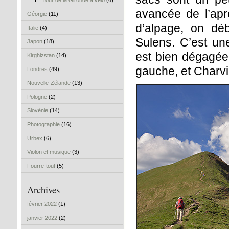
Tour de la Gironde à vélo
(6)
avancée de l’apr
Géorgie
(11)
d’alpage, on dé
Italie
(4)
Sulens. C’est un
Japon
(18)
est bien dégagée e
Kirghizstan
(14)
gauche, et Charvin
Londres
(49)
Nouvelle-Zélande
(13)
Pologne
(2)
Slovénie
(14)
Photographie
(16)
Urbex
(6)
Violon et musique
(3)
Fourre-tout
(5)
Archives
février 2022
(1)
janvier 2022
(2)