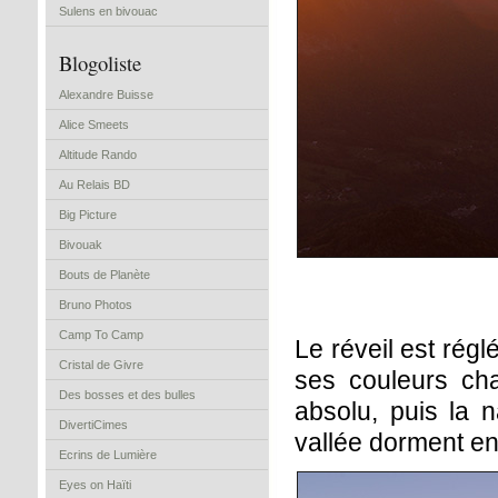
Sulens en bivouac
Blogoliste
Alexandre Buisse
Alice Smeets
Altitude Rando
Au Relais BD
Big Picture
Bivouak
Bouts de Planète
Bruno Photos
Camp To Camp
Le réveil est régl
Cristal de Givre
ses couleurs ch
Des bosses et des bulles
absolu, puis la n
DivertiCimes
vallée dorment en
Ecrins de Lumière
Eyes on Haïti