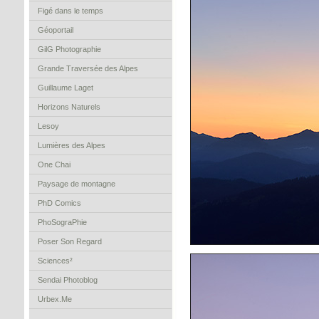
Figé dans le temps
Géoportail
GilG Photographie
Grande Traversée des Alpes
Guillaume Laget
Horizons Naturels
Lesoy
Lumières des Alpes
One Chai
Paysage de montagne
PhD Comics
PhoSograPhie
Poser Son Regard
Sciences²
Sendai Photoblog
Urbex.Me