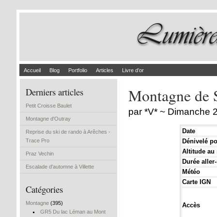
Accueil
Blog
Portfolio
Articles
Livre d’or
Montagne de S
Derniers articles
Petit Croisse Baulet
par *V* ~ Dimanche 2
Montagne d'Outray
Date
Reprise du ski de rando à Arêches -
Trace Pro
Dénivelé pos
Altitude a
Praz Vechin
Durée aller-
Escalade d'automne à Villette
Météo
Carte IGN
Catégories
Montagne
(395)
Accès
GR5 Du lac Léman au Mont