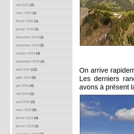
mai 2020
(2)
mars 2020
(1)
février 2020
(1)
janvier 2020
(1)
décembre 2019
(1)
novembre 2019
(3)
octobre 2019
(4)
septembre 2019
(1)
On arrive rapidem
août 2019
(12)
Les derniers ra
juillet 2019
(5)
avons à présent l
juin 2019
(4)
mai 2019
(1)
avril 2019
(2)
mars 2019
(5)
février 2019
(4)
janvier 2019
(1)