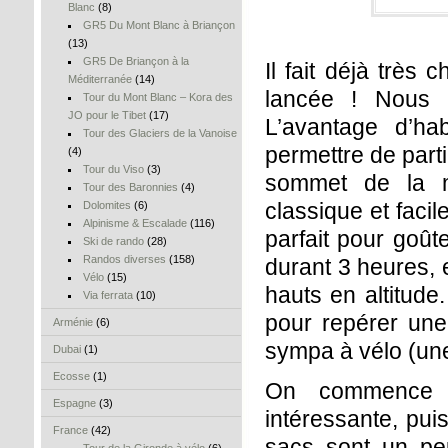
Blanc
(8)
GR5 Du Mont Blanc à Briançon
(13)
GR5 De Briançon à la
Il fait déjà très
Méditerranée
(14)
lancée ! Nous p
Tour du Mont Blanc – Kora des
JO pour le Tibet
(17)
L’avantage d’ha
Tour des Glaciers de la Vanoise
permettre de part
(4)
Tour du Viso
(3)
sommet de la m
Tour des Baronnies
(4)
classique et faci
Dolomites
(6)
Alpinisme & Escalade
(116)
parfait pour goût
Ski de rando
(28)
Randos diverses
(158)
durant 3 heures, 
Vélo
(15)
hauts en altitude
Via ferrata
(10)
pour repérer une 
Arménie
(6)
sympa à vélo (une
Dubai
(1)
Ecosse
(1)
On commence p
Espagne
(3)
intéressante, pu
France
(42)
sacs sont un peu