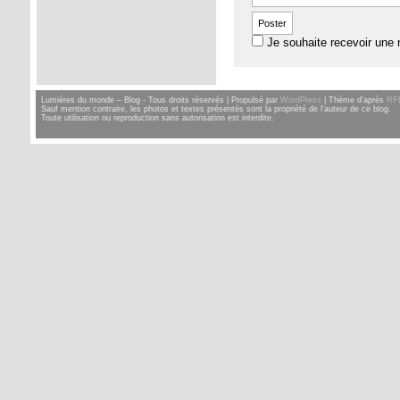
Je souhaite recevoir une 
Lumières du monde – Blog - Tous droits réservés | Propulsé par
WordPress
| Thème d'après
RF
Sauf mention contraire, les photos et textes présentés sont la propriété de l'auteur de ce blog.
Toute utilisation ou reproduction sans autorisation est interdite.