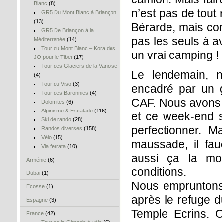
Blanc
(8)
n’est pas de tout
GR5 Du Mont Blanc à Briançon
(13)
Bérarde, mais co
GR5 De Briançon à la
pas les seuls à av
Méditerranée
(14)
Tour du Mont Blanc – Kora des
un vrai camping !
JO pour le Tibet
(17)
Tour des Glaciers de la Vanoise
Le lendemain, 
(4)
Tour du Viso
(3)
encadré par un g
Tour des Baronnies
(4)
CAF. Nous avons d
Dolomites
(6)
Alpinisme & Escalade
(116)
et ce week-end s
Ski de rando
(28)
perfectionner. 
Randos diverses
(158)
Vélo
(15)
maussade, il fau
Via ferrata
(10)
aussi ça la mon
Arménie
(6)
conditions.
Dubai
(1)
Nous empruntons l
Ecosse
(1)
après le refuge d
Espagne
(3)
Temple Ecrins. O
France
(42)