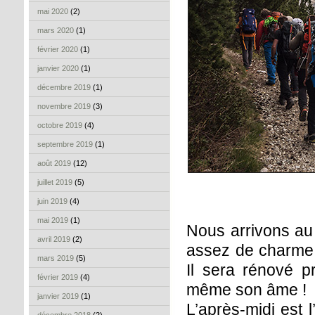
mai 2020
(2)
mars 2020
(1)
février 2020
(1)
janvier 2020
(1)
décembre 2019
(1)
novembre 2019
(3)
octobre 2019
(4)
septembre 2019
(1)
août 2019
(12)
juillet 2019
(5)
juin 2019
(4)
mai 2019
(1)
Nous arrivons au 
avril 2019
(2)
assez de charme a
mars 2019
(5)
Il sera rénové p
février 2019
(4)
même son âme !
janvier 2019
(1)
L’après-midi est l