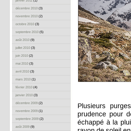
janvier 2011
(1)
décembre 2010
(3)
novembre 2010
(2)
octobre 2010
(3)
septembre 2010
(5)
août 2010
(9)
juillet 2010
(3)
juin 2010
(2)
mai 2010
(3)
avril 2010
(3)
mars 2010
(1)
février 2010
(4)
janvier 2010
(3)
décembre 2009
(2)
Plusieurs purge
novembre 2009
(1)
prudence pour d
septembre 2009
(2)
échappé à la plui
août 2009
(9)
rayon de soleil en