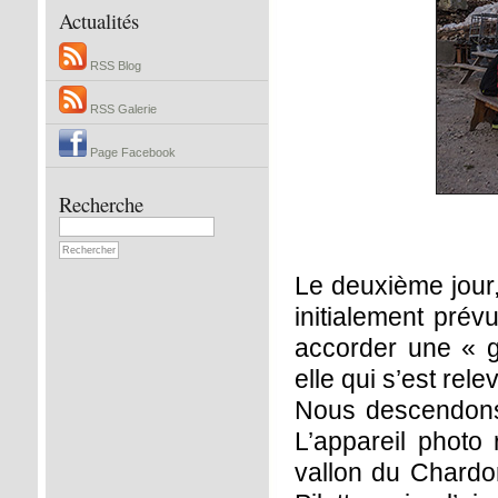
Actualités
RSS Blog
RSS Galerie
Page Facebook
Recherche
Le deuxième jour,
initialement prév
accorder une « g
elle qui s’est rele
Nous descendons 
L’appareil photo 
vallon du Chardon