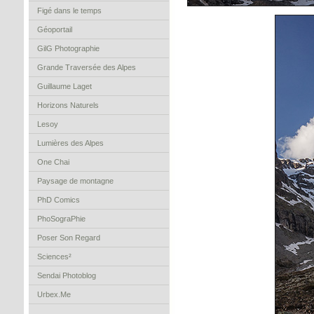
Figé dans le temps
Géoportail
GilG Photographie
Grande Traversée des Alpes
Guillaume Laget
Horizons Naturels
Lesoy
Lumières des Alpes
One Chai
Paysage de montagne
PhD Comics
PhoSograPhie
Poser Son Regard
Sciences²
Sendai Photoblog
Urbex.Me