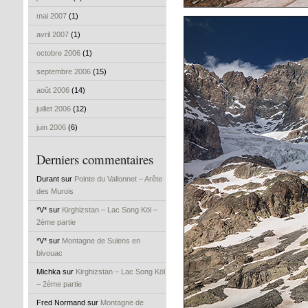
mai 2007
(1)
avril 2007
(1)
octobre 2006
(1)
septembre 2006
(15)
août 2006
(14)
juillet 2006
(12)
juin 2006
(6)
Derniers commentaires
Durant sur
Pointe du Vallonnet – Arête
des Murois
*V* sur
Kirghizstan – Lac Song Köl –
2ème partie
*V* sur
Montagne de Sulens en
bivouac
Michka sur
Kirghizstan – Lac Song Köl
– 2ème partie
Fred Normand sur
Montagne de