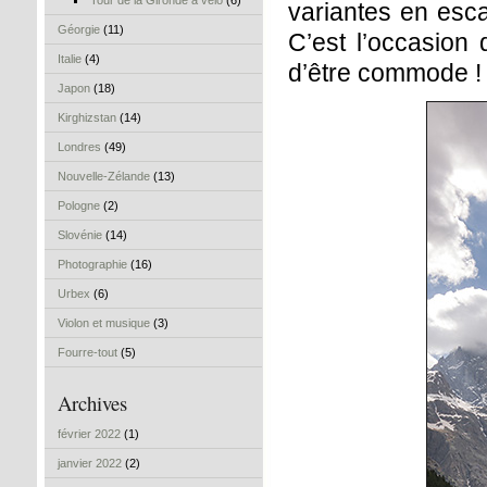
Tour de la Gironde à vélo
(6)
variantes en esca
Géorgie
(11)
C’est l’occasion 
Italie
(4)
d’être commode !
Japon
(18)
Kirghizstan
(14)
Londres
(49)
Nouvelle-Zélande
(13)
Pologne
(2)
Slovénie
(14)
Photographie
(16)
Urbex
(6)
Violon et musique
(3)
Fourre-tout
(5)
Archives
février 2022
(1)
janvier 2022
(2)