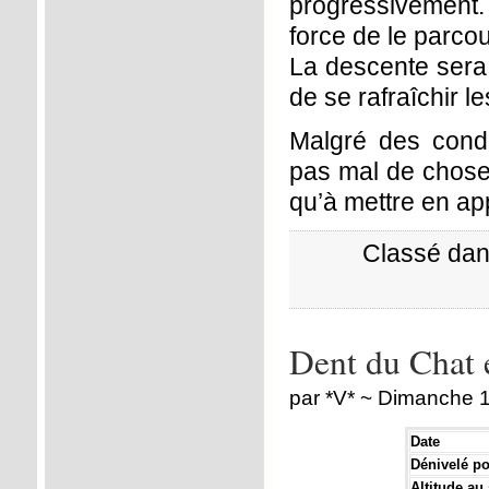
progressivement
force de le parco
La descente sera 
de se rafraîchir l
Malgré des condi
pas mal de choses
qu’à mettre en app
Classé dan
Dent du Chat e
par *V* ~ Dimanche 
Date
Dénivelé pos
Altitude a