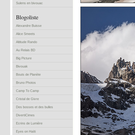
Sulens en bivouac
Blogoliste
Alexandre Buisse
Alice Smeets
Altitude Rando
Au Relais BD
Big Picture
Bivouak
Bouts de Planète
Bruno Photos
Camp To Camp
Cristal de Givre
Des bosses et des bulles
DivertiCimes
Ecrins de Lumière
Eyes on Haïti