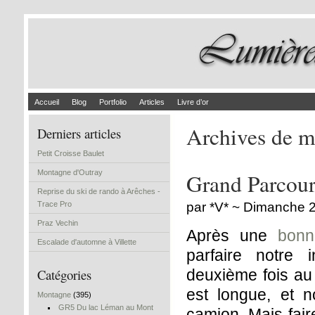
Accueil
Blog
Portfolio
Articles
Livre d’or
Archives de m
Derniers articles
Petit Croisse Baulet
Montagne d'Outray
Grand Parcour
Reprise du ski de rando à Arêches -
Trace Pro
par *V* ~ Dimanche 
Praz Vechin
Après une
bonn
Escalade d'automne à Villette
parfaire notre 
Catégories
deuxième fois au
est longue, et n
Montagne
(395)
GR5 Du lac Léman au Mont
camion. Mais fair