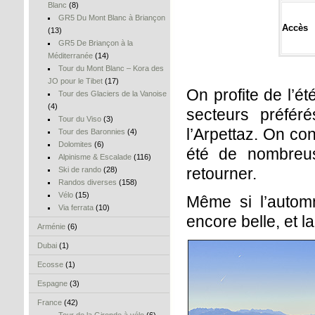
Blanc
(8)
GR5 Du Mont Blanc à Briançon
Accès
(13)
GR5 De Briançon à la
Méditerranée
(14)
Tour du Mont Blanc – Kora des
JO pour le Tibet
(17)
On profite de l’é
Tour des Glaciers de la Vanoise
(4)
secteurs préfér
Tour du Viso
(3)
l’Arpettaz. On co
Tour des Baronnies
(4)
Dolomites
(6)
été de nombreuse
Alpinisme & Escalade
(116)
retourner.
Ski de rando
(28)
Randos diverses
(158)
Vélo
(15)
Même si l’autom
Via ferrata
(10)
encore belle, et l
Arménie
(6)
Dubai
(1)
Ecosse
(1)
Espagne
(3)
France
(42)