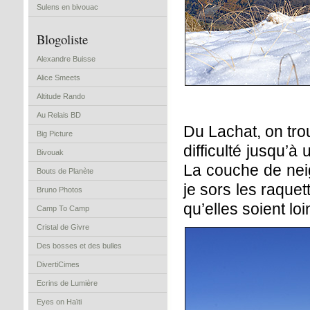
Sulens en bivouac
Blogoliste
Alexandre Buisse
Alice Smeets
Altitude Rando
Au Relais BD
Du Lachat, on tro
Big Picture
difficulté jusqu’à
Bivouak
La couche de nei
Bouts de Planète
je sors les raquet
Bruno Photos
qu’elles soient lo
Camp To Camp
Cristal de Givre
Des bosses et des bulles
DivertiCimes
Ecrins de Lumière
Eyes on Haïti