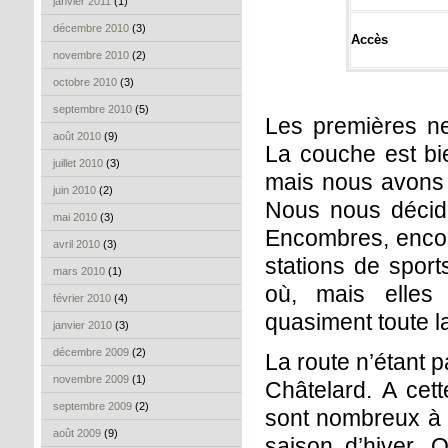
janvier 2011
(1)
décembre 2010
(3)
Accès
novembre 2010
(2)
octobre 2010
(3)
septembre 2010
(5)
Les premières ne
août 2010
(9)
La couche est bie
juillet 2010
(3)
mais nous avons 
juin 2010
(2)
Nous nous décid
mai 2010
(3)
Encombres, encore
avril 2010
(3)
stations de sport
mars 2010
(1)
où, mais elles 
février 2010
(4)
quasiment toute l
janvier 2010
(3)
décembre 2009
(2)
La route n’étant
novembre 2009
(1)
Châtelard. A cett
septembre 2009
(2)
sont nombreux à t
août 2009
(9)
saison d’hiver. 