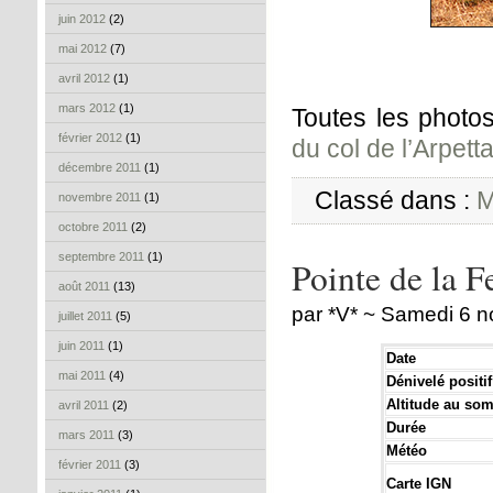
juin 2012
(2)
mai 2012
(7)
avril 2012
(1)
mars 2012
(1)
Toutes les photos
février 2012
(1)
du col de l’Arpett
décembre 2011
(1)
Classé dans :
M
novembre 2011
(1)
octobre 2011
(2)
septembre 2011
(1)
Pointe de la F
août 2011
(13)
par *V* ~ Samedi 6 
juillet 2011
(5)
juin 2011
(1)
Date
mai 2011
(4)
Dénivelé positif
Altitude au so
avril 2011
(2)
Durée
mars 2011
(3)
Météo
février 2011
(3)
Carte IGN