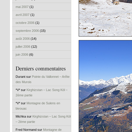
mai 2007
(1)
avril 2007
(1)
octobre 2006
(1)
septembre 2006
(15)
août 2006
(14)
juillet 2006
(12)
juin 2006
(6)
Derniers commentaires
Durant sur
Pointe du Vallonnet – Arête
des Murois
*V* sur
Kirghizstan – Lac Song Köl –
2ème partie
*V* sur
Montagne de Sulens en
bivouac
Michka sur
Kirghizstan – Lac Song Köl
– 2ème partie
Fred Normand sur
Montagne de