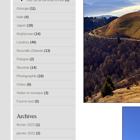
Tour de la Gironde à vélo
(6)
Géorgie
(11)
Italie
(4)
Japon
(18)
Kirghizstan
(14)
Londres
(49)
Nouvelle-Zélande
(13)
Pologne
(2)
Slovénie
(14)
Photographie
(16)
Urbex
(6)
Violon et musique
(3)
Fourre-tout
(5)
Archives
février 2022
(1)
janvier 2022
(2)