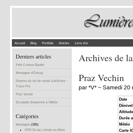
Accueil
Blog
Portfolio
Articles
Livre d’or
Archives de la
Derniers articles
Petit Croisse Baulet
Montagne d'Outray
Praz Vechin
Reprise du ski de rando à Arêches -
Trace Pro
par *V* ~ Samedi 20
Praz Vechin
Date
Escalade d'automne à Villette
Dénivel
Altitu
Catégories
Durée a
Météo
Montagne
(395)
GR5 Du lac Léman au Mont
Carte I