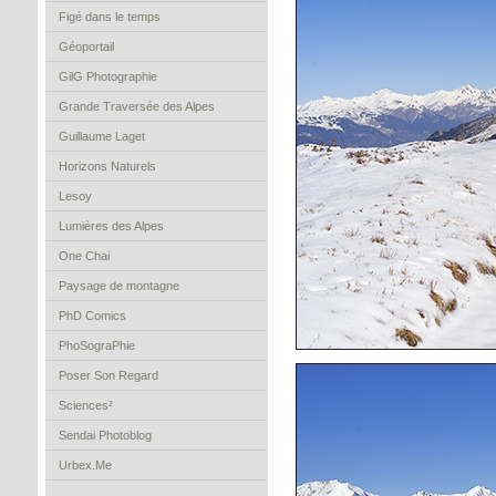
Figé dans le temps
Géoportail
GilG Photographie
Grande Traversée des Alpes
Guillaume Laget
Horizons Naturels
Lesoy
Lumières des Alpes
One Chai
Paysage de montagne
PhD Comics
PhoSograPhie
Poser Son Regard
Sciences²
Sendai Photoblog
Urbex.Me