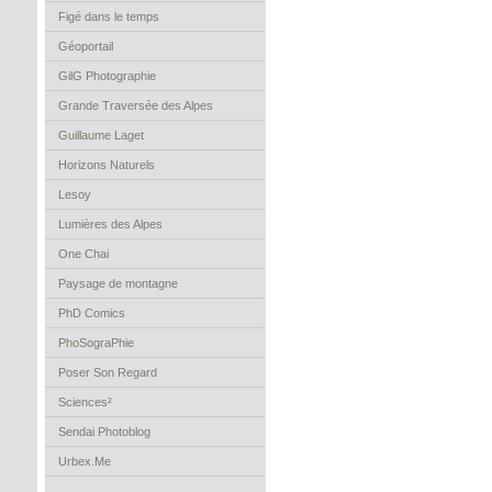
Figé dans le temps
Géoportail
GilG Photographie
Grande Traversée des Alpes
Guillaume Laget
Horizons Naturels
Lesoy
Lumières des Alpes
One Chai
Paysage de montagne
PhD Comics
PhoSograPhie
Poser Son Regard
Sciences²
Sendai Photoblog
Urbex.Me