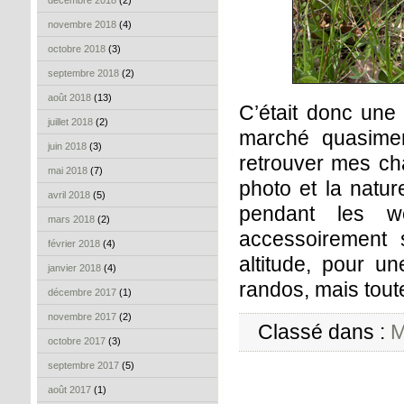
décembre 2018
(2)
novembre 2018
(4)
octobre 2018
(3)
septembre 2018
(2)
août 2018
(13)
C’était donc une 
juillet 2018
(2)
marché quasimen
juin 2018
(3)
retrouver mes ch
mai 2018
(7)
photo et la natur
avril 2018
(5)
pendant les w
mars 2018
(2)
accessoirement 
février 2018
(4)
altitude, pour un
janvier 2018
(4)
randos, mais tou
décembre 2017
(1)
novembre 2017
(2)
Classé dans :
M
octobre 2017
(3)
septembre 2017
(5)
août 2017
(1)