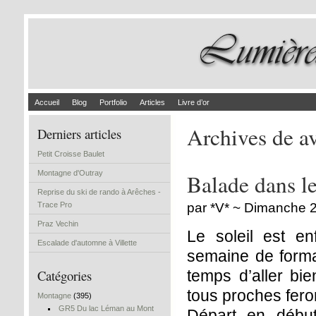
Accueil
Blog
Portfolio
Articles
Livre d’or
Archives de a
Derniers articles
Petit Croisse Baulet
Montagne d'Outray
Balade dans l
Reprise du ski de rando à Arêches -
Trace Pro
par *V* ~ Dimanche 2
Praz Vechin
Le soleil est e
Escalade d'automne à Villette
semaine de forma
Catégories
temps d’aller bi
tous proches feront
Montagne
(395)
GR5 Du lac Léman au Mont
Départ en début