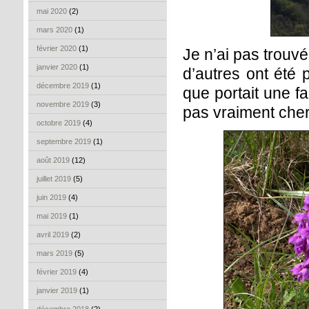
mai 2020
(2)
mars 2020
(1)
février 2020
(1)
Je n’ai pas trouv
janvier 2020
(1)
d’autres ont été
décembre 2019
(1)
que portait une fa
novembre 2019
(3)
pas vraiment cherc
octobre 2019
(4)
septembre 2019
(1)
août 2019
(12)
juillet 2019
(5)
juin 2019
(4)
mai 2019
(1)
avril 2019
(2)
mars 2019
(5)
février 2019
(4)
janvier 2019
(1)