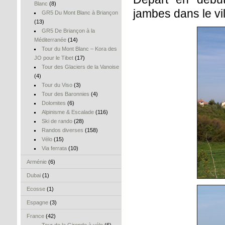
Blanc
(8)
jambes dans le vi
GR5 Du Mont Blanc à Briançon
(13)
GR5 De Briançon à la
Méditerranée
(14)
Tour du Mont Blanc – Kora des
JO pour le Tibet
(17)
Tour des Glaciers de la Vanoise
(4)
Tour du Viso
(3)
Tour des Baronnies
(4)
Dolomites
(6)
Alpinisme & Escalade
(116)
Ski de rando
(28)
Randos diverses
(158)
Vélo
(15)
Via ferrata
(10)
Arménie
(6)
Dubai
(1)
Ecosse
(1)
Espagne
(3)
France
(42)