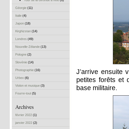
Tour de la Gironde à vélo
(6)
Géorgie
(11)
Italie
(4)
Japon
(18)
Kirghizstan
(14)
Londres
(49)
Nouvelle-Zélande
(13)
Pologne
(2)
Slovénie
(14)
J’arrive ensuite
Photographie
(16)
Urbex
(6)
petites forêts et
Violon et musique
(3)
base militaire.
Fourre-tout
(5)
Archives
février 2022
(1)
janvier 2022
(2)