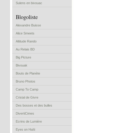
Sulens en bivouac
Blogoliste
Alexandre Buisse
Alice Smeets
Altitude Rando
Au Relais BD
Big Picture
Bivouak
Bouts de Planète
Bruno Photos
Camp To Camp
Cristal de Givre
Des bosses et des bulles
DivertiCimes
Ecrins de Lumière
Eyes on Haïti