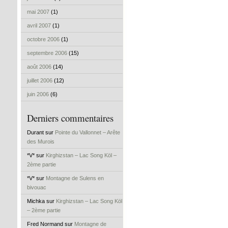
mai 2007
(1)
avril 2007
(1)
octobre 2006
(1)
septembre 2006
(15)
août 2006
(14)
juillet 2006
(12)
juin 2006
(6)
Derniers commentaires
Durant sur
Pointe du Vallonnet – Arête
des Murois
*V* sur
Kirghizstan – Lac Song Köl –
2ème partie
*V* sur
Montagne de Sulens en
bivouac
Michka sur
Kirghizstan – Lac Song Köl
– 2ème partie
Fred Normand sur
Montagne de