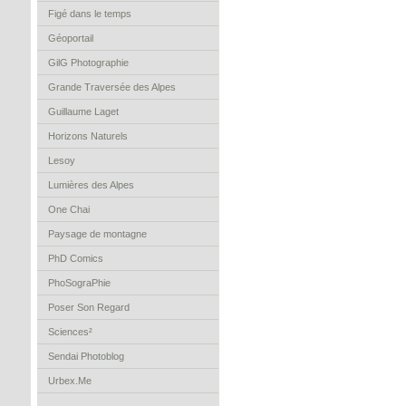
Figé dans le temps
Géoportail
GilG Photographie
Grande Traversée des Alpes
Guillaume Laget
Horizons Naturels
Lesoy
Lumières des Alpes
One Chai
Paysage de montagne
PhD Comics
PhoSograPhie
Poser Son Regard
Sciences²
Sendai Photoblog
Urbex.Me