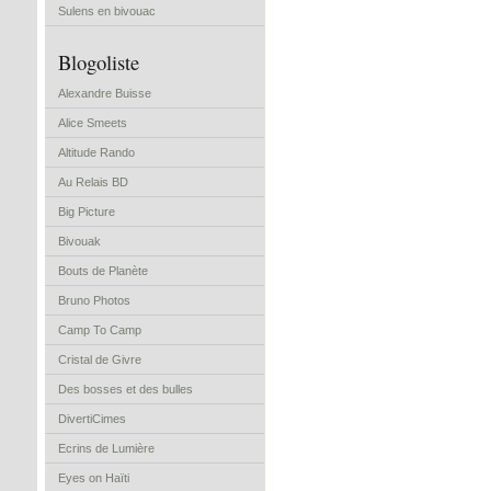
Sulens en bivouac
Blogoliste
Alexandre Buisse
Alice Smeets
Altitude Rando
Au Relais BD
Big Picture
Bivouak
Bouts de Planète
Bruno Photos
Camp To Camp
Cristal de Givre
Des bosses et des bulles
DivertiCimes
Ecrins de Lumière
Eyes on Haïti