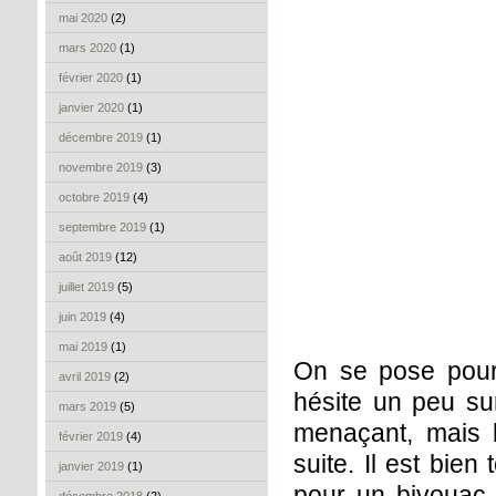
mai 2020
(2)
mars 2020
(1)
février 2020
(1)
janvier 2020
(1)
décembre 2019
(1)
novembre 2019
(3)
octobre 2019
(4)
septembre 2019
(1)
août 2019
(12)
juillet 2019
(5)
juin 2019
(4)
mai 2019
(1)
On se pose pour 
avril 2019
(2)
hésite un peu sur
mars 2019
(5)
menaçant, mais l
février 2019
(4)
suite. Il est bien
janvier 2019
(1)
pour un bivouac t