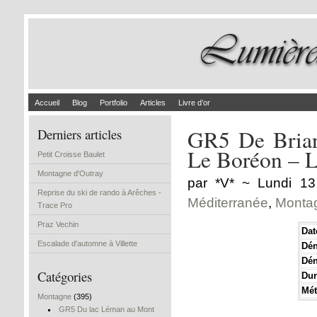
Accueil
Blog
Portfolio
Articles
Livre d’or
GR5 De Brian
Derniers articles
Le Boréon – L
Petit Croisse Baulet
Montagne d'Outray
par *V* ~ Lundi 1
Reprise du ski de rando à Arêches -
Méditerranée
,
Monta
Trace Pro
Praz Vechin
Dat
Escalade d'automne à Villette
Dén
Dén
Catégories
Dur
Mé
Montagne
(395)
GR5 Du lac Léman au Mont