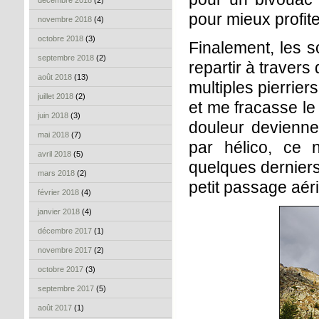
décembre 2018
(2)
pour mieux profite
novembre 2018
(4)
octobre 2018
(3)
Finalement, les 
septembre 2018
(2)
repartir à travers
août 2018
(13)
multiples pierrier
juillet 2018
(2)
et me fracasse le
juin 2018
(3)
douleur devienne
mai 2018
(7)
par hélico, ce n
avril 2018
(5)
quelques derniers
mars 2018
(2)
petit passage aér
février 2018
(4)
janvier 2018
(4)
décembre 2017
(1)
novembre 2017
(2)
octobre 2017
(3)
septembre 2017
(5)
août 2017
(1)