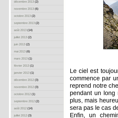
décembre 2013
(2)
novembre 2013
(6)
octobre 2013
(2)
septembre 2013
(2)
août 2013
(14)
juillet 2013
(2)
juin 2013
(2)
mai 2013
(6)
mars 2013
(1)
février 2013
(1)
Le ciel est toujo
janvier 2013
(1)
commence par un
décembre 2012
(3)
reprend notre che
novembre 2012
(3)
pendant un long
octobre 2012
(1)
plus, mais heureu
septembre 2012
(2)
sera pas le cas 
août 2012
(14)
Enfin, un chemin
juillet 2012
(3)