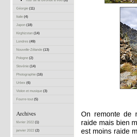
Tour de la Gironde à vélo
(6)
Géorgie
(11)
Italie
(4)
Japon
(18)
Kirghizstan
(14)
Londres
(49)
Nouvelle-Zélande
(13)
Pologne
(2)
Slovénie
(14)
Photographie
(16)
Urbex
(6)
Violon et musique
(3)
Fourre-tout
(5)
Archives
On remonte de n
raide mais bien 
février 2022
(1)
est moins raide ma
janvier 2022
(2)