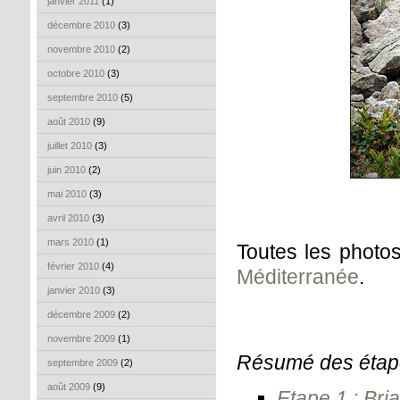
janvier 2011
(1)
décembre 2010
(3)
novembre 2010
(2)
octobre 2010
(3)
septembre 2010
(5)
août 2010
(9)
juillet 2010
(3)
juin 2010
(2)
mai 2010
(3)
avril 2010
(3)
mars 2010
(1)
Toutes les photos
février 2010
(4)
Méditerranée
.
janvier 2010
(3)
décembre 2009
(2)
novembre 2009
(1)
Résumé des étap
septembre 2009
(2)
août 2009
(9)
Etape 1 : Bri