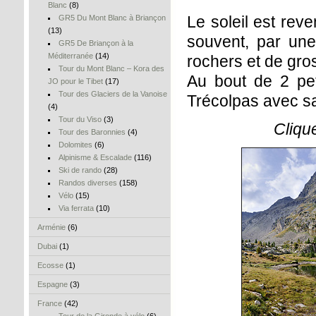
Blanc
(8)
Le soleil est re
GR5 Du Mont Blanc à Briançon
(13)
souvent, par une
GR5 De Briançon à la
Méditerranée
(14)
rochers et de gro
Tour du Mont Blanc – Kora des
Au bout de 2 peti
JO pour le Tibet
(17)
Tour des Glaciers de la Vanoise
Trécolpas avec sa 
(4)
Tour du Viso
(3)
Cliqu
Tour des Baronnies
(4)
Dolomites
(6)
Alpinisme & Escalade
(116)
Ski de rando
(28)
Randos diverses
(158)
Vélo
(15)
Via ferrata
(10)
Arménie
(6)
Dubai
(1)
Ecosse
(1)
Espagne
(3)
France
(42)