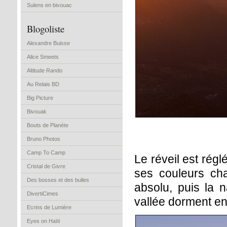
Sulens en bivouac
Blogoliste
Alexandre Buisse
Alice Smeets
Altitude Rando
Au Relais BD
Big Picture
Bivouak
Bouts de Planète
Bruno Photos
Camp To Camp
Le réveil est régl
Cristal de Givre
ses couleurs ch
Des bosses et des bulles
absolu, puis la n
DivertiCimes
vallée dorment en
Ecrins de Lumière
Eyes on Haïti