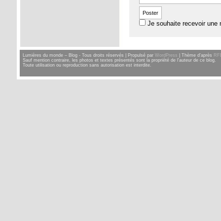
Je souhaite recevoir une 
Lumières du monde – Blog - Tous droits réservés | Propulsé par
WordPress
| Thème d'après
RF
Sauf mention contraire, les photos et textes présentés sont la propriété de l'auteur de ce blog.
Toute utilisation ou reproduction sans autorisation est interdite.