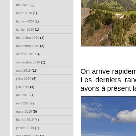
mai 2020
(2)
mars 2020
(1)
février 2020
(1)
janvier 2020
(1)
décembre 2019
(1)
novembre 2019
(3)
octobre 2019
(4)
septembre 2019
(1)
On arrive rapidem
août 2019
(12)
Les derniers ra
juillet 2019
(5)
avons à présent l
juin 2019
(4)
mai 2019
(1)
avril 2019
(2)
mars 2019
(5)
février 2019
(4)
janvier 2019
(1)