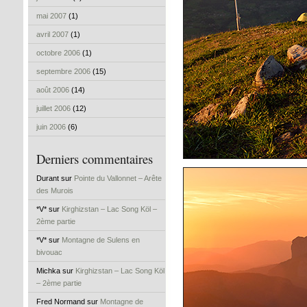
mai 2007
(1)
avril 2007
(1)
octobre 2006
(1)
septembre 2006
(15)
août 2006
(14)
juillet 2006
(12)
juin 2006
(6)
Derniers commentaires
Durant sur
Pointe du Vallonnet – Arête
des Murois
*V* sur
Kirghizstan – Lac Song Köl –
2ème partie
*V* sur
Montagne de Sulens en
bivouac
Michka sur
Kirghizstan – Lac Song Köl
– 2ème partie
Fred Normand sur
Montagne de