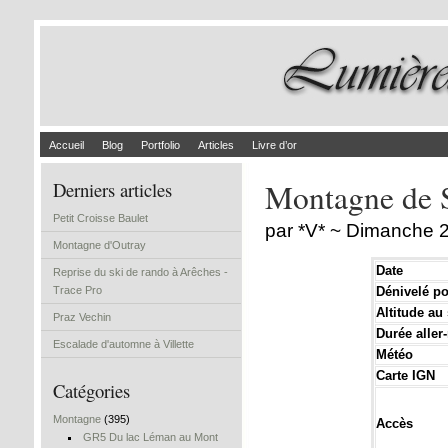
Accueil
Blog
Portfolio
Articles
Livre d’or
Montagne de S
Derniers articles
Petit Croisse Baulet
par *V* ~ Dimanche 2
Montagne d'Outray
Date
Reprise du ski de rando à Arêches -
Trace Pro
Dénivelé pos
Altitude a
Praz Vechin
Durée aller-
Escalade d'automne à Villette
Météo
Carte IGN
Catégories
Montagne
(395)
Accès
GR5 Du lac Léman au Mont