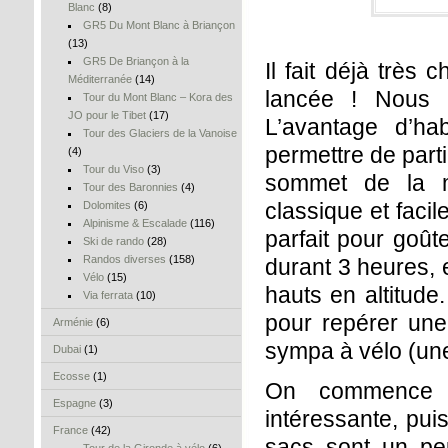
Blanc
(8)
GR5 Du Mont Blanc à Briançon
(13)
GR5 De Briançon à la
Il fait déjà très
Méditerranée
(14)
lancée ! Nous p
Tour du Mont Blanc – Kora des
JO pour le Tibet
(17)
L’avantage d’ha
Tour des Glaciers de la Vanoise
permettre de part
(4)
Tour du Viso
(3)
sommet de la m
Tour des Baronnies
(4)
classique et faci
Dolomites
(6)
Alpinisme & Escalade
(116)
parfait pour goût
Ski de rando
(28)
Randos diverses
(158)
durant 3 heures, 
Vélo
(15)
hauts en altitude
Via ferrata
(10)
pour repérer une 
Arménie
(6)
sympa à vélo (une
Dubai
(1)
Ecosse
(1)
On commence p
Espagne
(3)
intéressante, pu
France
(42)
sacs sont un peu