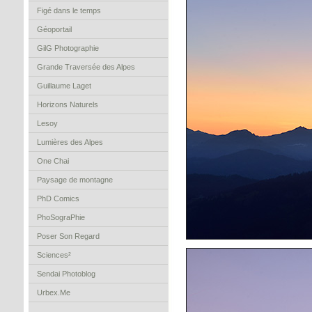
Figé dans le temps
Géoportail
GilG Photographie
Grande Traversée des Alpes
Guillaume Laget
Horizons Naturels
Lesoy
Lumières des Alpes
One Chai
Paysage de montagne
PhD Comics
PhoSograPhie
Poser Son Regard
Sciences²
Sendai Photoblog
Urbex.Me