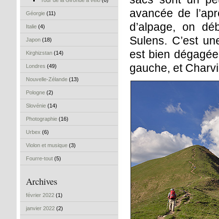
Tour de la Gironde à vélo
(6)
avancée de l’apr
Géorgie
(11)
d’alpage, on dé
Italie
(4)
Sulens. C’est un
Japon
(18)
est bien dégagée e
Kirghizstan
(14)
gauche, et Charvin
Londres
(49)
Nouvelle-Zélande
(13)
Pologne
(2)
Slovénie
(14)
Photographie
(16)
Urbex
(6)
Violon et musique
(3)
Fourre-tout
(5)
Archives
février 2022
(1)
janvier 2022
(2)