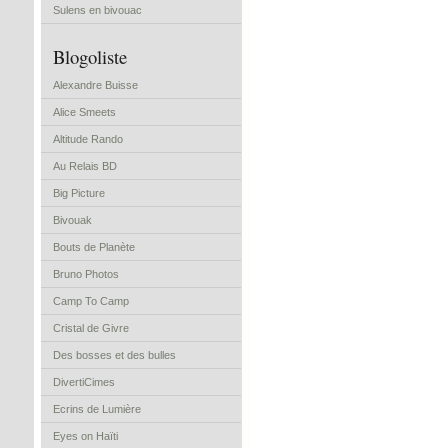
Sulens en bivouac
Blogoliste
Alexandre Buisse
Alice Smeets
Altitude Rando
Au Relais BD
Big Picture
Bivouak
Bouts de Planète
Bruno Photos
Camp To Camp
Cristal de Givre
Des bosses et des bulles
DivertiCimes
Ecrins de Lumière
Eyes on Haïti