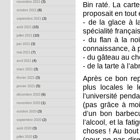
novembre 2021
(3)
Bin raté. La carte
octobre 2021
(8)
proposait en tout 
septembre 2021
(3)
- de la glace à 
août 2021
(10)
spécialité français
juillet 2021
(10)
- du flan à la n
juin 2021
(3)
connaissance, à pa
mai 2021
(7)
- du gâteau au cho
avril 2021
(4)
- de la tarte à l’ab
mars 2021
(3)
Après ce bon rep
février 2021
(3)
plus locales le 
janvier 2021
(5)
l’université pend
décembre 2020
(6)
(pas grâce à moi
novembre 2020
(1)
octobre 2020
(3)
d’un bon barbecu
septembre 2020
(2)
l’alcool, et la fa
août 2020
(3)
choses ! Au bout 
juillet 2020
(2)
(pour ne pas dire