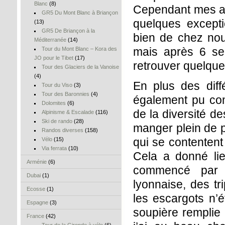
Blanc
(8)
Cependant mes a p
GR5 Du Mont Blanc à Briançon
quelques excepti
(13)
GR5 De Briançon à la
bien de chez nou
Méditerranée
(14)
mais après 6 se
Tour du Mont Blanc – Kora des
JO pour le Tibet
(17)
retrouver quelqu
Tour des Glaciers de la Vanoise
(4)
En plus des dif
Tour du Viso
(3)
Tour des Baronnies
(4)
également pu com
Dolomites
(6)
de la diversité de
Alpinisme & Escalade
(116)
Ski de rando
(28)
manger plein de pe
Randos diverses
(158)
qui se contentent 
Vélo
(15)
Via ferrata
(10)
Cela a donné li
Arménie
(6)
commencé par p
Dubai
(1)
lyonnaise, des tr
Ecosse
(1)
les escargots n’é
Espagne
(3)
soupière remplie 
France
(42)