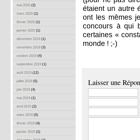
mai 2020
(2)
étaient un autre 
mars 2020
(1)
ont les mêmes je
février 2020
(1)
concours à qui bo
janvier 2020
(1)
certaines « const
décembre 2019
(1)
monde ! ;-)
novembre 2019
(3)
octobre 2019
(4)
septembre 2019
(1)
août 2019
(12)
Laisser une Répo
juillet 2019
(5)
juin 2019
(4)
mai 2019
(1)
avril 2019
(2)
mars 2019
(5)
février 2019
(4)
janvier 2019
(1)