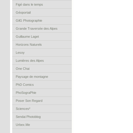
Figé dans le temps
Géoportail
GilG Photographie
Grande Traversée des Alpes
Guillaume Laget
Horizons Naturels
Lesoy
Lumières des Alpes
One Chai
Paysage de montagne
PhD Comics
PhoSograPhie
Poser Son Regard
Sciences²
Sendai Photoblog
Urbex.Me