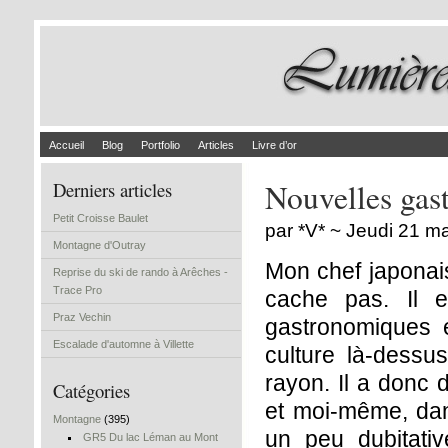
Accueil
Blog
Portfolio
Articles
Livre d’or
Nouvelles gas
Derniers articles
Petit Croisse Baulet
par *V* ~ Jeudi 21 m
Montagne d'Outray
Mon chef japonais 
Reprise du ski de rando à Arêches -
Trace Pro
cache pas. Il e
Praz Vechin
gastronomiques e
Escalade d'automne à Villette
culture là-dessus
rayon. Il a donc
Catégories
et moi-même, dan
Montagne
(395)
un peu dubitativ
GR5 Du lac Léman au Mont