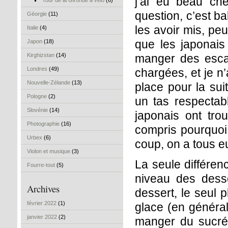
j’ai eu beau che
Tour de la Gironde à vélo
(6)
question, c’est ba
Géorgie
(11)
les avoir mis, pe
Italie
(4)
que les japonais 
Japon
(18)
Kirghizstan
(14)
manger des escar
Londres
(49)
chargées, et je n’
Nouvelle-Zélande
(13)
place pour la sui
Pologne
(2)
un tas respectabl
Slovénie
(14)
japonais ont tro
Photographie
(16)
compris pourquoi 
Urbex
(6)
coup, on a tous eu
Violon et musique
(3)
La seule différenc
Fourre-tout
(5)
niveau des dess
Archives
dessert, le seul 
février 2022
(1)
glace (en général
janvier 2022
(2)
manger du sucré