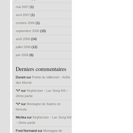
mai 2007
(1)
avril 2007
(1)
octobre 2006
(1)
septembre 2006
(15)
août 2006
(14)
juillet 2006
(12)
juin 2006
(6)
Derniers commentaires
Durant sur
Pointe du Vallonnet – Arête
des Murois
*V* sur
Kirghizstan – Lac Song Köl –
2ème partie
*V* sur
Montagne de Sulens en
bivouac
Michka sur
Kirghizstan – Lac Song Köl
– 2ème partie
Fred Normand sur
Montagne de