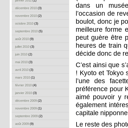
janvier 2011
(1)
dans un musée.
décembre 2010
(3)
l’occasion de re
novembre 2010
(2)
boulot, donc je po
octobre 2010
(3)
meilleure forme 
septembre 2010
(5)
peut guère être p
août 2010
(9)
heures de train q
juillet 2010
(3)
décide donc de r
juin 2010
(2)
mai 2010
(3)
C’est ainsi que s
avril 2010
(3)
! Kyoto et Tokyo s
mars 2010
(1)
l’une des facet
février 2010
(4)
préférence pour K
janvier 2010
(3)
aimé pouvoir y r
décembre 2009
(2)
également intéres
novembre 2009
(1)
capitale nipponn
septembre 2009
(2)
Le reste des pho
août 2009
(9)