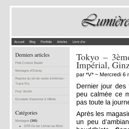
Accueil
Blog
Portfolio
Articles
Livre d’or
Tokyo – 3ème
Derniers articles
Impérial, Gin
Petit Croisse Baulet
Montagne d'Outray
par *V* ~ Mercredi 6
Reprise du ski de rando à Arêches -
Trace Pro
Dernier jour des 
Praz Vechin
peu calmée ce m
Escalade d'automne à Villette
pas toute la journ
Catégories
Après les magasin
un peu d’ambian
Montagne
(395)
GR5 Du lac Léman au Mont