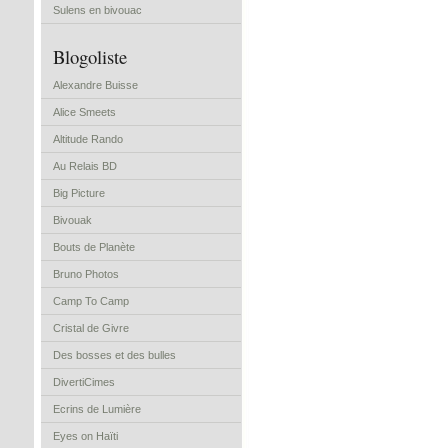
Sulens en bivouac
Blogoliste
Alexandre Buisse
Alice Smeets
Altitude Rando
Au Relais BD
Big Picture
Bivouak
Bouts de Planète
Bruno Photos
Camp To Camp
Cristal de Givre
Des bosses et des bulles
DivertiCimes
Ecrins de Lumière
Eyes on Haïti