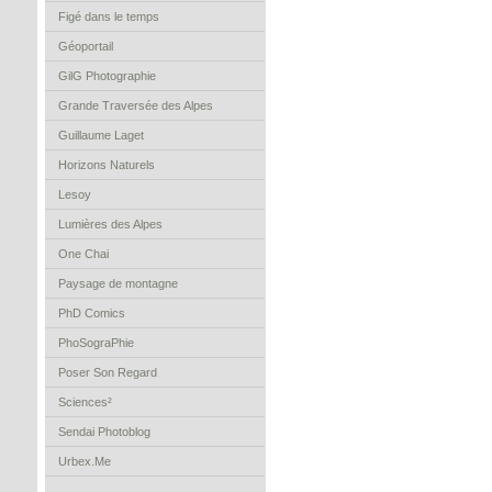
Figé dans le temps
Géoportail
GilG Photographie
Grande Traversée des Alpes
Guillaume Laget
Horizons Naturels
Lesoy
Lumières des Alpes
One Chai
Paysage de montagne
PhD Comics
PhoSograPhie
Poser Son Regard
Sciences²
Sendai Photoblog
Urbex.Me