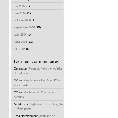
mai 2007
(1)
avril 2007
(1)
octobre 2006
(1)
septembre 2006
(15)
août 2006
(14)
juillet 2006
(12)
juin 2006
(6)
Derniers commentaires
Durant sur
Pointe du Vallonnet – Arête
des Murois
*V* sur
Kirghizstan – Lac Song Köl –
2ème partie
*V* sur
Montagne de Sulens en
bivouac
Michka sur
Kirghizstan – Lac Song Köl
– 2ème partie
Fred Normand sur
Montagne de