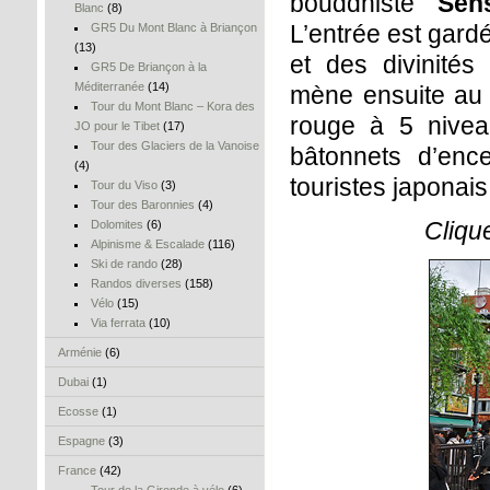
bouddhiste
Sens
Blanc
(8)
L’entrée est gard
GR5 Du Mont Blanc à Briançon
(13)
et des divinité
GR5 De Briançon à la
Méditerranée
(14)
mène ensuite au 
Tour du Mont Blanc – Kora des
rouge à 5 nivea
JO pour le Tibet
(17)
Tour des Glaciers de la Vanoise
bâtonnets d’enc
(4)
touristes japonais
Tour du Viso
(3)
Tour des Baronnies
(4)
Cliqu
Dolomites
(6)
Alpinisme & Escalade
(116)
Ski de rando
(28)
Randos diverses
(158)
Vélo
(15)
Via ferrata
(10)
Arménie
(6)
Dubai
(1)
Ecosse
(1)
Espagne
(3)
France
(42)