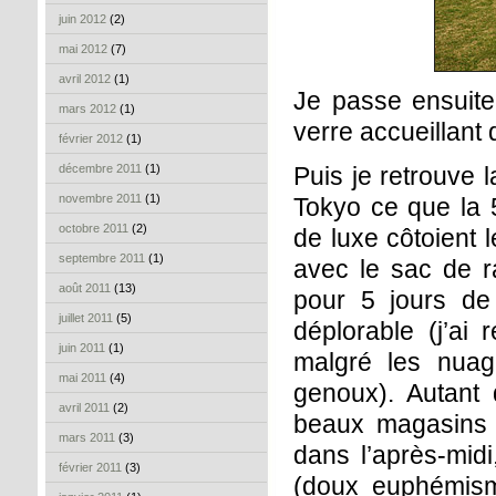
juin 2012
(2)
mai 2012
(7)
avril 2012
(1)
Je passe ensuite 
mars 2012
(1)
verre accueillant
février 2012
(1)
décembre 2011
(1)
Puis je retrouve 
novembre 2011
(1)
Tokyo ce que la
octobre 2011
(2)
de luxe côtoient l
septembre 2011
(1)
avec le sac de r
août 2011
(13)
pour 5 jours de
juillet 2011
(5)
déplorable (j’ai
juin 2011
(1)
malgré les nuag
mai 2011
(4)
genoux). Autant 
avril 2011
(2)
beaux magasins d
mars 2011
(3)
dans l’après-midi
février 2011
(3)
(doux euphémisme)