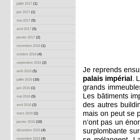
juillet 2017
(1)
juin 2017
(1)
mai 2017
(5)
avril 2017
(5)
janvier 2017
(2)
novembre 2016
(1)
octobre 2016
(4)
septembre 2016
(2)
Je reprends ensui
août 2016
(5)
palais impérial
. 
juillet 2016
(16)
grands immeubles
juin 2016
(1)
Les bâtiments imp
mai 2016
(5)
des autres buildi
avril 2016
(2)
mais on peut se p
mars 2016
(1)
n’ont pas un énor
janvier 2016
(10)
surplombante sur 
décembre 2015
(4)
se mélangent. La
novembre 2015
(4)