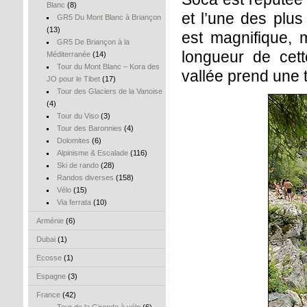
Blanc
(8)
et l’une des plu
GR5 Du Mont Blanc à Briançon
(13)
est magnifique, 
GR5 De Briançon à la
longueur de cett
Méditerranée
(14)
Tour du Mont Blanc – Kora des
vallée prend une t
JO pour le Tibet
(17)
Tour des Glaciers de la Vanoise
(4)
Tour du Viso
(3)
Tour des Baronnies
(4)
Dolomites
(6)
Alpinisme & Escalade
(116)
Ski de rando
(28)
Randos diverses
(158)
Vélo
(15)
Via ferrata
(10)
Arménie
(6)
Dubai
(1)
Ecosse
(1)
Espagne
(3)
France
(42)