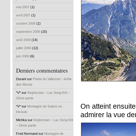
mai 2007
(1)
avril 2007
(1)
octobre 2006
(1)
septembre 2006
(15)
août 2006
(14)
juillet 2006
(12)
juin 2006
(6)
Derniers commentaires
Durant sur
Pointe du Vallonnet – Arête
des Murois
*V* sur
Kirghizstan – Lac Song Köl –
2ème partie
On atteint ensuite
*V* sur
Montagne de Sulens en
bivouac
admirer la vue de
Michka sur
Kirghizstan – Lac Song Köl
– 2ème partie
Fred Normand sur
Montagne de