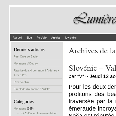
Accueil
Blog
Portfolio
Articles
Livre d’or
Archives de la
Derniers articles
Petit Croisse Baulet
Montagne d'Outray
Slovénie – Val
Reprise du ski de rando à Arêches -
Trace Pro
par *V* ~ Jeudi 12 a
Praz Vechin
Pour les deux der
Escalade d'automne à Villette
profitons des be
Catégories
traversée par la
émeraude incroya
Montagne
(395)
GR5 Du lac Léman au Mont
Soča est réputée 