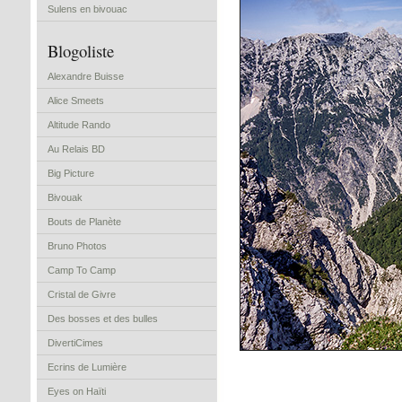
Sulens en bivouac
Blogoliste
Alexandre Buisse
Alice Smeets
Altitude Rando
Au Relais BD
Big Picture
Bivouak
Bouts de Planète
Bruno Photos
Camp To Camp
Cristal de Givre
Des bosses et des bulles
DivertiCimes
Ecrins de Lumière
Eyes on Haïti