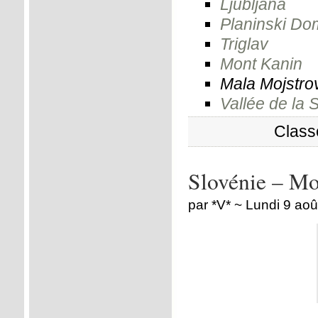
Ljubljana
Planinski Do
Triglav
Mont Kanin
Mala Mojstro
Vallée de la 
Class
Slovénie – M
par *V* ~ Lundi 9 ao