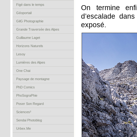
Figé dans le temps
On termine enf
Géoportail
d’escalade dans
GilG Photographie
exposé.
Grande Traversée des Alpes
Guillaume Laget
Horizons Naturels
Lesoy
Lumières des Alpes
One Chai
Paysage de montagne
PhD Comics
PhoSograPhie
Poser Son Regard
Sciences²
Sendai Photoblog
Urbex.Me