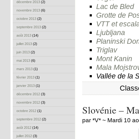
décembre 2013
(2)
Lac de Bled
novembre 2013
(6)
Grotte de Po
octobre 2013
(2)
VTT et escal
septembre 2013
(2)
Ljubljana
août 2013
(14)
Planinski Do
juillet 2013
(2)
Triglav
juin 2013
(2)
Mont Kanin
mai 2013
(6)
Mala Mojstro
mars 2013
(1)
Vallée de la 
février 2013
(1)
janvier 2013
(1)
Class
décembre 2012
(3)
novembre 2012
(3)
Slovénie – Ma
octobre 2012
(1)
par *V* ~ Mardi 10 a
septembre 2012
(2)
août 2012
(14)
juillet 2012
(3)