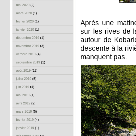
mai 2020
(2)
mars 2020
(1)
Après une matin
février 2020
(1)
sur les rives de 
janvier 2020
(1)
décembre 2019
(1)
autour de Kobari
novembre 2019
(3)
descente à la rivi
octobre 2019
(4)
manquent pas.
septembre 2019
(1)
août 2019
(12)
juillet 2019
(5)
juin 2019
(4)
mai 2019
(1)
avril 2019
(2)
mars 2019
(5)
février 2019
(4)
janvier 2019
(1)