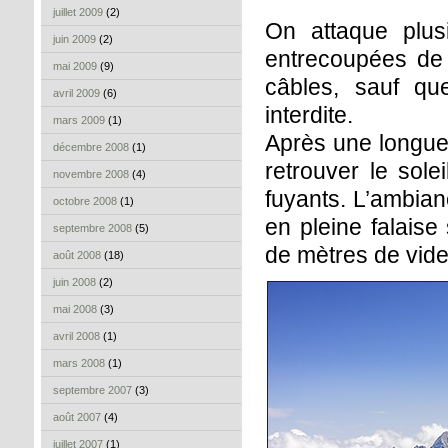
juillet 2009
(2)
On attaque plus
juin 2009
(2)
entrecoupées de 
mai 2009
(9)
câbles, sauf qu
avril 2009
(6)
interdite.
mars 2009
(1)
Après une longue 
décembre 2008
(1)
retrouver le sole
novembre 2008
(4)
fuyants. L’ambian
octobre 2008
(1)
en pleine falaise
septembre 2008
(5)
de mètres de vide
août 2008
(18)
juin 2008
(2)
mai 2008
(3)
avril 2008
(1)
mars 2008
(1)
septembre 2007
(3)
août 2007
(4)
juillet 2007
(1)