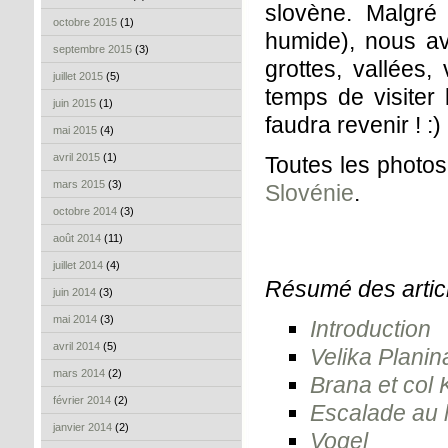
slovène. Malgré
octobre 2015
(1)
humide), nous av
septembre 2015
(3)
grottes, vallées,
juillet 2015
(5)
temps de visiter 
juin 2015
(1)
faudra revenir ! :)
mai 2015
(4)
avril 2015
(1)
Toutes les photo
mars 2015
(3)
Slovénie
.
octobre 2014
(3)
août 2014
(11)
juillet 2014
(4)
Résumé des articl
juin 2014
(3)
mai 2014
(3)
Introduction
avril 2014
(5)
Velika Planin
mars 2014
(2)
Brana et col
février 2014
(2)
Escalade au 
janvier 2014
(2)
Vogel