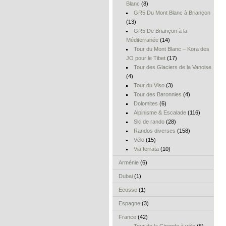
Blanc
(8)
GR5 Du Mont Blanc à Briançon
(13)
GR5 De Briançon à la
Méditerranée
(14)
Tour du Mont Blanc – Kora des
JO pour le Tibet
(17)
Tour des Glaciers de la Vanoise
(4)
Tour du Viso
(3)
Tour des Baronnies
(4)
Dolomites
(6)
Alpinisme & Escalade
(116)
Ski de rando
(28)
Randos diverses
(158)
Vélo
(15)
Via ferrata
(10)
Arménie
(6)
Dubai
(1)
Ecosse
(1)
Espagne
(3)
France
(42)