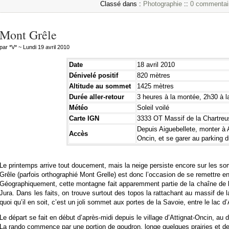
Classé dans :
Photographie
::
0 commentai
Mont Grêle
par *V* ~ Lundi 19 avril 2010
Date
18 avril 2010
Dénivelé positif
820 mètres
Altitude au sommet
1425 mètres
Durée aller-retour
3 heures à la montée, 2h30 à l
Météo
Soleil voilé
Carte IGN
3333 OT Massif de la Chartreu
Depuis Aiguebellete, monter à A
Accès
Oncin, et se garer au parking d
Le printemps arrive tout doucement, mais la neige persiste encore sur les 
Grêle (parfois orthographié Mont Grelle) est donc l’occasion de se remettre e
Géographiquement, cette montagne fait apparemment partie de la chaîne de l’
Jura. Dans les faits, on trouve surtout des topos la rattachant au massif de 
quoi qu’il en soit, c’est un joli sommet aux portes de la Savoie, entre le lac d
Le départ se fait en début d’après-midi depuis le village d’Attignat-Oncin, au 
La rando commence par une portion de goudron, longe quelques prairies et de