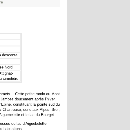
re
a descente
se Nord
ttignat-
u cimetière
sommets… Cette petite rando au Mont
n jambes doucement après l’hiver.
Epine, constituant la pointe sud du
la Chartreuse, donc aux Alpes. Bref,
’Aiguebelette et le lac du Bourget.
dessus du lac d’Aiguebelette.
s habitations.