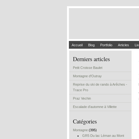
Accueil
Blog
Portfolio
Articles
Liv
Derniers articles
Petit Croisse Baulet
Montagne d'Outray
Reprise du ski de rando à Arêches -
Trace Pro
Praz Vechin
Escalade d'automne à Villette
Catégories
Montagne
(395)
GR5 Du lac Léman au Mont