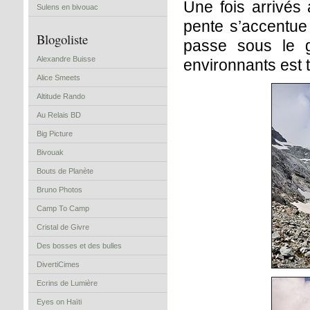
Une fois arrivés 
Sulens en bivouac
pente s’accentue
Blogoliste
passe sous le 
Alexandre Buisse
environnants est t
Alice Smeets
Altitude Rando
Au Relais BD
Big Picture
Bivouak
Bouts de Planète
Bruno Photos
Camp To Camp
Cristal de Givre
Des bosses et des bulles
DivertiCimes
Ecrins de Lumière
Eyes on Haïti