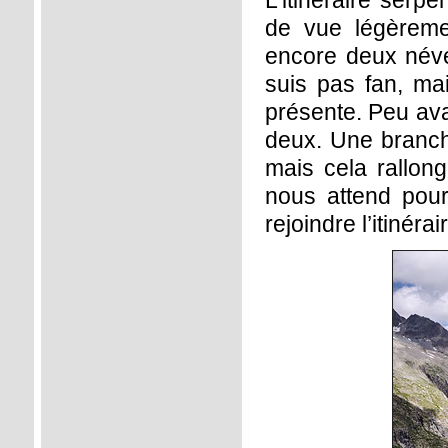
L’itinéraire serp
de vue légèremen
encore deux névé
suis pas fan, m
présente. Peu ava
deux. Une branch
mais cela rallong
nous attend pou
rejoindre l’itinér