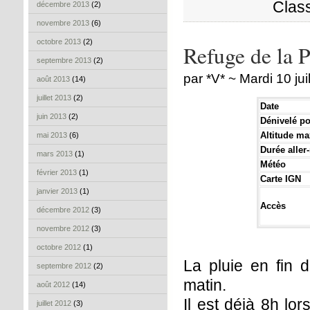
Clas
décembre 2013
(2)
novembre 2013
(6)
octobre 2013
(2)
Refuge de la P
septembre 2013
(2)
par *V* ~ Mardi 10 jui
août 2013
(14)
juillet 2013
(2)
Date
juin 2013
(2)
Dénivelé pos
Altitude ma
mai 2013
(6)
Durée aller-
mars 2013
(1)
Météo
février 2013
(1)
Carte IGN
janvier 2013
(1)
Accès
décembre 2012
(3)
novembre 2012
(3)
octobre 2012
(1)
La pluie en fin 
septembre 2012
(2)
matin.
août 2012
(14)
Il est déjà 8h l
juillet 2012
(3)