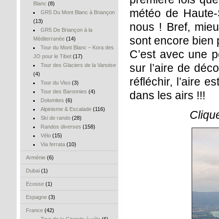
Blanc
(8)
météo de Haute-S
GR5 Du Mont Blanc à Briançon
(13)
nous ! Bref, mie
GR5 De Briançon à la
sont encore bien 
Méditerranée
(14)
Tour du Mont Blanc – Kora des
C’est avec une p
JO pour le Tibet
(17)
sur l’aire de déco
Tour des Glaciers de la Vanoise
(4)
réfléchir, l’aire 
Tour du Viso
(3)
Tour des Baronnies
(4)
dans les airs !!!
Dolomites
(6)
Alpinisme & Escalade
(116)
Cliqu
Ski de rando
(28)
Randos diverses
(158)
Vélo
(15)
Via ferrata
(10)
Arménie
(6)
Dubai
(1)
Ecosse
(1)
Espagne
(3)
France
(42)