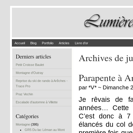
Accueil
Blog
Portfolio
Articles
Livre d’or
Archives de ju
Derniers articles
Petit Croisse Baulet
Montagne d'Outray
Parapente à A
Reprise du ski de rando à Arêches -
Trace Pro
par *V* ~ Dimanche 29
Praz Vechin
Je rêvais de f
Escalade d'automne à Villette
années… Cette e
Catégories
C’est donc à 
élancés du col de
Montagne
(395)
GR5 Du lac Léman au Mont
première fois que