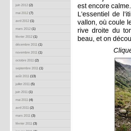
est encore calme
juin 2012
(2)
L’essentiel de l’
mai 2012
(7)
vallon, où coule 
avril 2012
(1)
rive droite du to
mars 2012
(1)
février 2012
(1)
beau, et on déco
décembre 2011
(1)
Cliqu
novembre 2011
(1)
octobre 2011
(2)
septembre 2011
(1)
août 2011
(13)
juillet 2011
(5)
juin 2011
(1)
mai 2011
(4)
avril 2011
(2)
mars 2011
(3)
février 2011
(3)