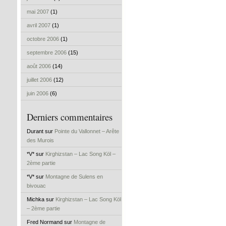
mai 2007
(1)
avril 2007
(1)
octobre 2006
(1)
septembre 2006
(15)
août 2006
(14)
juillet 2006
(12)
juin 2006
(6)
Derniers commentaires
Durant sur
Pointe du Vallonnet – Arête
des Murois
*V* sur
Kirghizstan – Lac Song Köl –
2ème partie
*V* sur
Montagne de Sulens en
bivouac
Michka sur
Kirghizstan – Lac Song Köl
– 2ème partie
Fred Normand sur
Montagne de