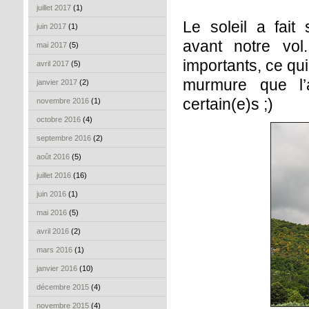
juillet 2017
(1)
Le soleil a fait
juin 2017
(1)
avant notre vol
mai 2017
(5)
importants, ce qu
avril 2017
(5)
murmure que l’
janvier 2017
(2)
certain(e)s ;)
novembre 2016
(1)
octobre 2016
(4)
septembre 2016
(2)
août 2016
(5)
juillet 2016
(16)
juin 2016
(1)
mai 2016
(5)
avril 2016
(2)
mars 2016
(1)
janvier 2016
(10)
décembre 2015
(4)
novembre 2015
(4)