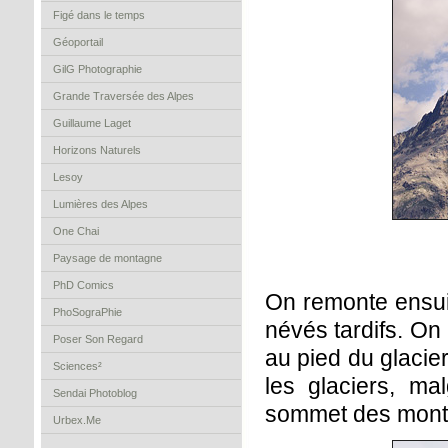
Figé dans le temps
Géoportail
GilG Photographie
Grande Traversée des Alpes
Guillaume Laget
Horizons Naturels
Lesoy
Lumières des Alpes
One Chai
Paysage de montagne
PhD Comics
On remonte ensuit
PhoSograPhie
névés tardifs. On 
Poser Son Regard
au pied du glacie
Sciences²
les glaciers, m
Sendai Photoblog
sommet des mont
Urbex.Me