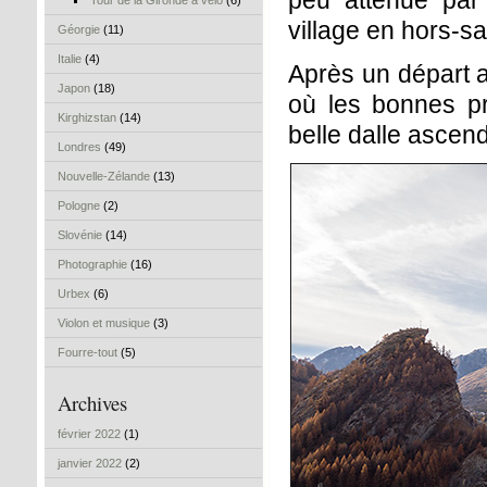
peu atténué par
Tour de la Gironde à vélo
(6)
village en hors-sa
Géorgie
(11)
Italie
(4)
Après un départ a
Japon
(18)
où les bonnes p
Kirghizstan
(14)
belle dalle ascen
Londres
(49)
Nouvelle-Zélande
(13)
Pologne
(2)
Slovénie
(14)
Photographie
(16)
Urbex
(6)
Violon et musique
(3)
Fourre-tout
(5)
Archives
février 2022
(1)
janvier 2022
(2)