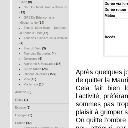
Blanc
(8)
Durée via fer
GR5 Du Mont Blanc à Briançon
Durée retour
(13)
Météo
GR5 De Briançon à la
Méditerranée
(14)
Tour du Mont Blanc – Kora des
JO pour le Tibet
(17)
Accès
Tour des Glaciers de la Vanoise
(4)
Tour du Viso
(3)
Tour des Baronnies
(4)
Dolomites
(6)
Alpinisme & Escalade
(116)
Ski de rando
(28)
Après quelques j
Randos diverses
(158)
de quitter la Maur
Vélo
(15)
Via ferrata
(10)
Cela fait bien 
Arménie
(6)
l’activité, préfé
Dubai
(1)
sommes pas trop r
Ecosse
(1)
plaisir à grimper 
Espagne
(3)
On quitte l’ombre 
France
(42)