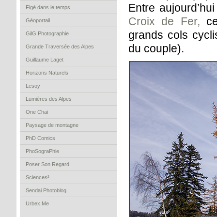
Entre aujourd’hui
Figé dans le temps
Croix de Fer,
ce
Géoportail
grands cols cycli
GilG Photographie
du couple).
Grande Traversée des Alpes
Guillaume Laget
Horizons Naturels
Lesoy
Lumières des Alpes
One Chai
Paysage de montagne
PhD Comics
PhoSograPhie
Poser Son Regard
Sciences²
Sendai Photoblog
Urbex.Me