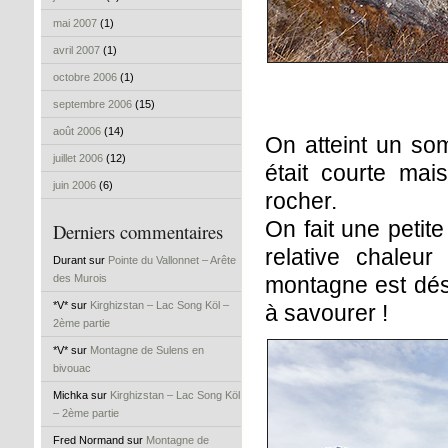
mai 2007
(1)
avril 2007
(1)
octobre 2006
(1)
septembre 2006
(15)
août 2006
(14)
On atteint un so
juillet 2006
(12)
était courte ma
juin 2006
(6)
rocher.
On fait une petite
Derniers commentaires
relative chaleu
Durant sur
Pointe du Vallonnet – Arête
des Murois
montagne est dés
*V* sur
Kirghizstan – Lac Song Köl –
à savourer !
2ème partie
*V* sur
Montagne de Sulens en
bivouac
Michka sur
Kirghizstan – Lac Song Köl
– 2ème partie
Fred Normand sur
Montagne de