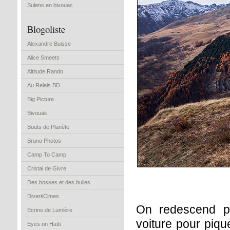
Sulens en bivouac
Blogoliste
Alexandre Buisse
Alice Smeets
Altitude Rando
Au Relais BD
Big Picture
Bivouak
Bouts de Planète
Bruno Photos
Camp To Camp
Cristal de Givre
Des bosses et des bulles
DivertiCimes
On redescend pa
Ecrins de Lumière
voiture pour piqu
Eyes on Haïti