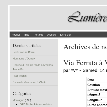
Accueil
Blog
Portfolio
Articles
Livre d’or
Archives de 
Derniers articles
Petit Croisse Baulet
Montagne d'Outray
Via Ferrata à 
Reprise du ski de rando à Arêches -
Trace Pro
par *V* ~ Samedi 14
Praz Vechin
Date
Escalade d'automne à Villette
Cotation
Altitude maxi
Catégories
Dénivelé
Longueur
Montagne
(395)
GR5 Du lac Léman au Mont
Durée appro