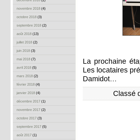
décembre 2018
(2)
novembre 2018
(4)
octobre 2018
(3)
septembre 2018
(2)
août 2018
(13)
juillet 2018
(2)
juin 2018
(3)
mai 2018
(7)
La prochaine éta
avril 2018
(5)
Les locataires pr
mars 2018
(2)
Damidot…
février 2018
(4)
Classé 
janvier 2018
(4)
décembre 2017
(1)
novembre 2017
(2)
octobre 2017
(3)
septembre 2017
(5)
août 2017
(1)