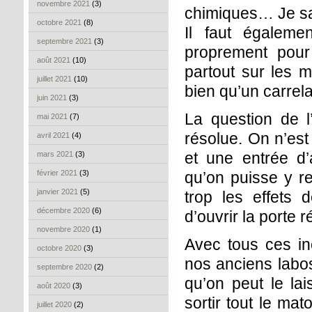
novembre 2021
(3)
chimiques… Je sai
octobre 2021
(8)
Il faut égaleme
septembre 2021
(3)
proprement pour
août 2021
(10)
partout sur les m
juillet 2021
(10)
bien qu’un carrela
juin 2021
(3)
La question de l’
mai 2021
(7)
résolue. On n’est
avril 2021
(4)
et une entrée d’
mars 2021
(3)
février 2021
(3)
qu’on puisse y r
janvier 2021
(5)
trop les effets 
décembre 2020
(6)
d’ouvrir la porte 
novembre 2020
(1)
Avec tous ces inc
octobre 2020
(3)
nos anciens labos
septembre 2020
(2)
qu’on peut le la
août 2020
(3)
sortir tout le mat
juillet 2020
(2)