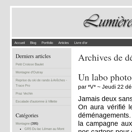
Accueil
Blog
Portfolio
Articles
Livre d’or
Archives de 
Derniers articles
Petit Croisse Baulet
Montagne d'Outray
Un labo photo
Reprise du ski de rando à Arêches -
Trace Pro
par *V* ~ Jeudi 22 
Praz Vechin
Jamais deux sans t
Escalade d'automne à Villette
On aura vérifié 
Catégories
déménagements. A
la campagne aux
Montagne
(395)
GR5 Du lac Léman au Mont
nos cartons pour