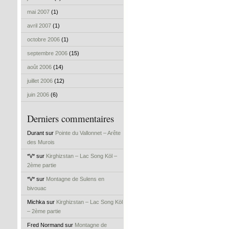
mai 2007
(1)
avril 2007
(1)
octobre 2006
(1)
septembre 2006
(15)
août 2006
(14)
juillet 2006
(12)
juin 2006
(6)
Derniers commentaires
Durant sur
Pointe du Vallonnet – Arête
des Murois
*V* sur
Kirghizstan – Lac Song Köl –
2ème partie
*V* sur
Montagne de Sulens en
bivouac
Michka sur
Kirghizstan – Lac Song Köl
– 2ème partie
Fred Normand sur
Montagne de