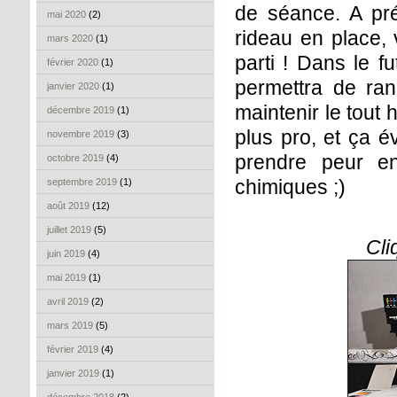
de séance. A prés
mai 2020
(2)
rideau en place, 
mars 2020
(1)
parti ! Dans le f
février 2020
(1)
permettra de rang
janvier 2020
(1)
maintenir le tout 
décembre 2019
(1)
plus pro, et ça é
novembre 2019
(3)
prendre peur en
octobre 2019
(4)
chimiques ;)
septembre 2019
(1)
août 2019
(12)
juillet 2019
(5)
Cli
juin 2019
(4)
mai 2019
(1)
avril 2019
(2)
mars 2019
(5)
février 2019
(4)
janvier 2019
(1)