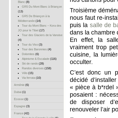
Blanc
(8)
GR5 Du Mont Blanc à Briançon
Troisième déména
(13)
nous faut re-insta
GR5 De Briançon à la
Méditerranée
(14)
puis la
salle de b
Tour du Mont Blanc – Kora des
JO pour le Tibet
(17)
dans la chambre 
Tour des Glaciers de la Vanoise
En effet, la sa
(4)
Tour du Viso
(3)
vraiment trop pe
Tour des Baronnies
(4)
cuisine, la lumiè
Dolomites
(6)
Alpinisme & Escalade
(116)
occulter.
Ski de rando
(28)
Randos diverses
(158)
C’est donc un p
Vélo
(15)
Via ferrata
(10)
décidé d’install
Arménie
(6)
« pièce à b*rdel 
Dubai
(1)
posaient : nécess
Ecosse
(1)
de disposer d’e
Espagne
(3)
renouveler l’air p
France
(42)