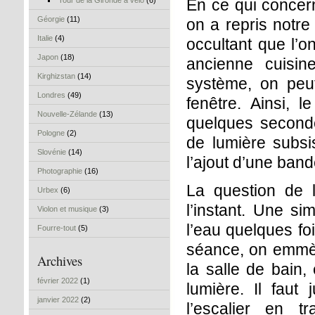
Tour de la Gironde à vélo
(6)
En ce qui concern
Géorgie
(11)
on a repris notre
Italie
(4)
occultant que l’o
Japon
(18)
ancienne cuisin
Kirghizstan
(14)
système, on peut
Londres
(49)
fenêtre. Ainsi, 
Nouvelle-Zélande
(13)
quelques seconde
Pologne
(2)
de lumière subsis
Slovénie
(14)
l’ajout d’une band
Photographie
(16)
La question de 
Urbex
(6)
l’instant. Une s
Violon et musique
(3)
l’eau quelques fo
Fourre-tout
(5)
séance, on emmèn
Archives
la salle de bain, 
février 2022
(1)
lumière. Il faut
janvier 2022
(2)
l’escalier en t