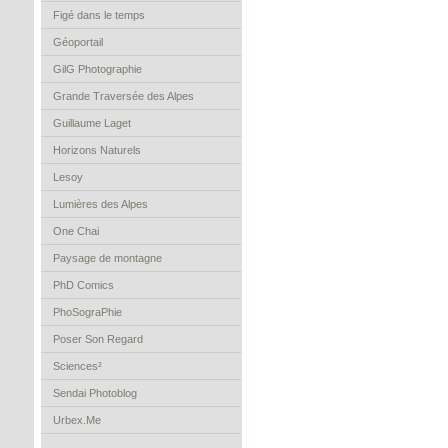
Figé dans le temps
Géoportail
GilG Photographie
Grande Traversée des Alpes
Guillaume Laget
Horizons Naturels
Lesoy
Lumières des Alpes
One Chai
Paysage de montagne
PhD Comics
PhoSograPhie
Poser Son Regard
Sciences²
Sendai Photoblog
Urbex.Me