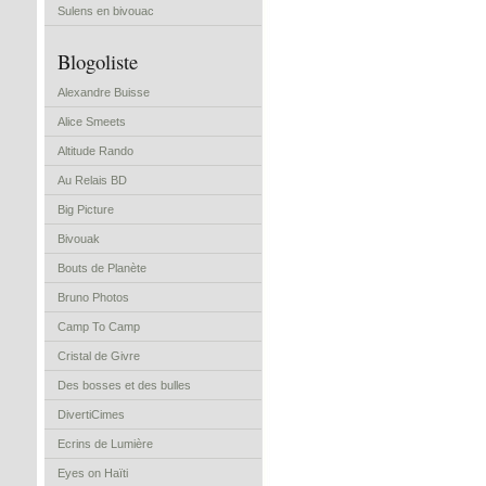
Sulens en bivouac
Blogoliste
Alexandre Buisse
Alice Smeets
Altitude Rando
Au Relais BD
Big Picture
Bivouak
Bouts de Planète
Bruno Photos
Camp To Camp
Cristal de Givre
Des bosses et des bulles
DivertiCimes
Ecrins de Lumière
Eyes on Haïti