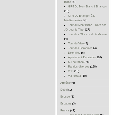
Blanc
(8)
GR5 Du Mont Blanc à Briançon
(13)
GR5 De Briançon à la
Méditerranée
(14)
Tour du Mont Blanc – Kora des
JO pour le Tibet
(17)
Tour des Glaciers de la Vanoise
(4)
Tour du Viso
(3)
Tour des Baronnies
(4)
Dolomites
(6)
Alpinisme & Escalade
(116)
Ski de rando
(28)
Randos diverses
(158)
Vélo
(15)
Via ferrata
(10)
Arménie
(6)
Dubai
(1)
Ecosse
(1)
Espagne
(3)
France
(42)