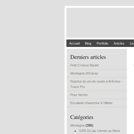
Accueil
Blog
Portfolio
Articles
Liv
Derniers articles
Petit Croisse Baulet
Montagne d'Outray
Reprise du ski de rando à Arêches -
Trace Pro
Praz Vechin
Escalade d'automne à Villette
Catégories
Montagne
(395)
GR5 Du lac Léman au Mont