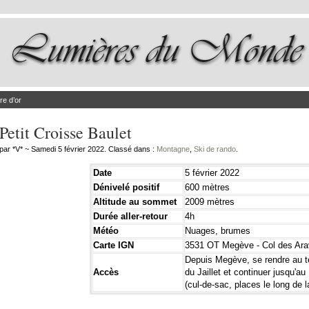
re d’or
Petit Croisse Baulet
par *V* ~ Samedi 5 février 2022. Classé dans :
Montagne
,
Ski de rando
.
Date
5 février 2022
Dénivelé positif
600 mètres
Altitude au sommet
2009 mètres
Durée aller-retour
4h
Météo
Nuages, brumes
Carte IGN
3531 OT Megève - Col des Ara
Depuis Megève, se rendre au t
Accès
du Jaillet et continuer jusqu'au
(cul-de-sac, places le long de l