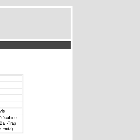
vis
élécabine
 Ball-Trap
a route)