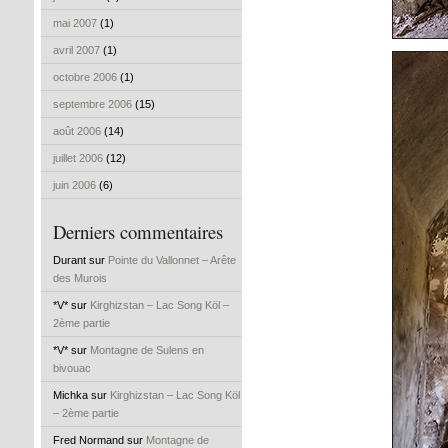
mai 2007
(1)
avril 2007
(1)
octobre 2006
(1)
septembre 2006
(15)
août 2006
(14)
juillet 2006
(12)
juin 2006
(6)
Derniers commentaires
Durant sur
Pointe du Vallonnet – Arête
des Murois
*V* sur
Kirghizstan – Lac Song Köl –
2ème partie
*V* sur
Montagne de Sulens en
bivouac
Michka sur
Kirghizstan – Lac Song Köl
– 2ème partie
Fred Normand sur
Montagne de