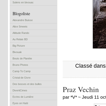
Sulens en bivouac
Blogoliste
Alexandre Buisse
Alice Smeets
Altitude Rando
Au Relais BD
Big Picture
Bivouak
Bouts de Planète
Classé dans
Bruno Photos
Camp To Camp
Cristal de Givre
Des bosses et des bulles
Praz Vechin
DivertiCimes
par *V* ~ Jeudi 11 o
Ecrins de Lumière
Eyes on Haïti