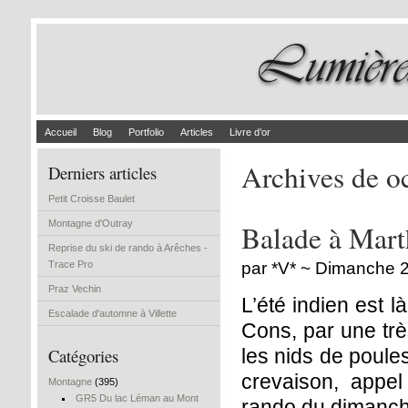
Accueil
Blog
Portfolio
Articles
Livre d’or
Archives de o
Derniers articles
Petit Croisse Baulet
Montagne d'Outray
Balade à Mart
Reprise du ski de rando à Arêches -
Trace Pro
par *V* ~ Dimanche 
Praz Vechin
L’été indien est 
Escalade d'automne à Villette
Cons, par une tr
Catégories
les nids de poule
crevaison, appel
Montagne
(395)
GR5 Du lac Léman au Mont
rando du dimanc