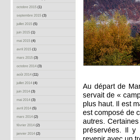
octobre 2015
(1)
septembre 2015
(3)
juillet 2015
(5)
juin 2015
(1)
mai 2015
(4)
avril 2015
(1)
mars 2015
(3)
octobre 2014
(3)
août 2014
(11)
juillet 2014
(4)
Au départ de Marth
juin 2014
(3)
servait de « cam
mai 2014
(3)
plus haut. Il est
avril 2014
(5)
est composé de co
mars 2014
(2)
autres. Certaines
février 2014
(2)
préservées. Il y
janvier 2014
(2)
revenir avec un tr