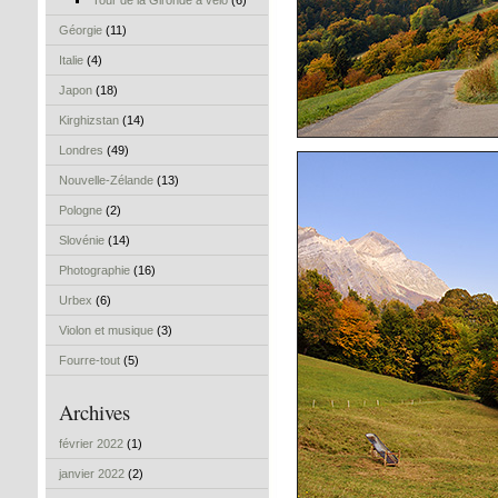
Tour de la Gironde à vélo
(6)
Géorgie
(11)
Italie
(4)
Japon
(18)
Kirghizstan
(14)
Londres
(49)
Nouvelle-Zélande
(13)
Pologne
(2)
Slovénie
(14)
Photographie
(16)
Urbex
(6)
Violon et musique
(3)
Fourre-tout
(5)
Archives
février 2022
(1)
janvier 2022
(2)