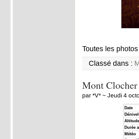
Toutes les photos 
Classé dans :
M
Mont Clocher
par *V* ~ Jeudi 4 oc
Date
Dénivel
Altitu
Durée a
Météo