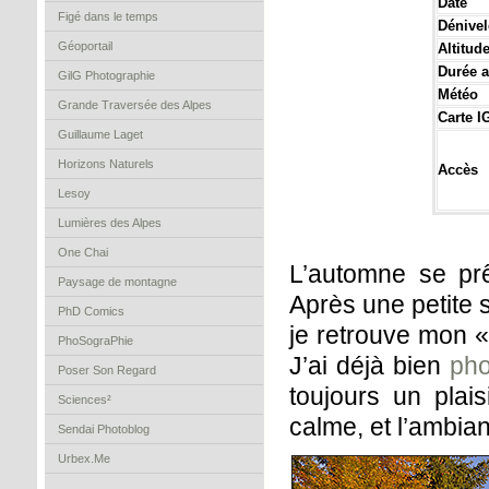
Date
Figé dans le temps
Dénivel
Géoportail
Altitu
Durée a
GilG Photographie
Météo
Grande Traversée des Alpes
Carte I
Guillaume Laget
Horizons Naturels
Accès
Lesoy
Lumières des Alpes
One Chai
L’automne se prê
Paysage de montagne
Après une petite s
PhD Comics
je retrouve mon « 
PhoSograPhie
J’ai déjà bien
pho
Poser Son Regard
toujours un plais
Sciences²
calme, et l’ambia
Sendai Photoblog
Urbex.Me