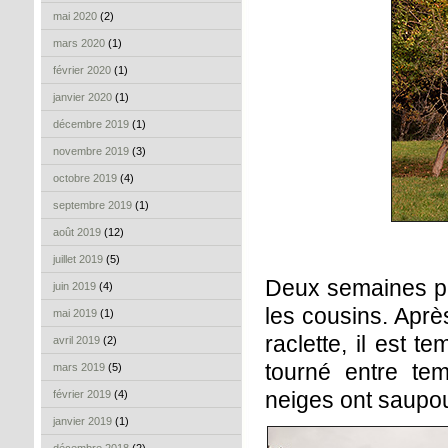
mai 2020
(2)
mars 2020
(1)
février 2020
(1)
janvier 2020
(1)
décembre 2019
(1)
novembre 2019
(3)
octobre 2019
(4)
septembre 2019
(1)
août 2019
(12)
juillet 2019
(5)
Deux semaines pl
juin 2019
(4)
les cousins. Aprè
mai 2019
(1)
raclette, il est 
avril 2019
(2)
tourné entre tem
mars 2019
(5)
neiges ont saupo
février 2019
(4)
janvier 2019
(1)