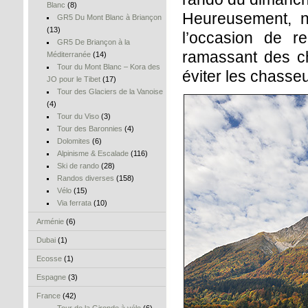
Blanc
(8)
Heureusement, no
GR5 Du Mont Blanc à Briançon
(13)
l’occasion de r
GR5 De Briançon à la
ramassant des ch
Méditerranée
(14)
Tour du Mont Blanc – Kora des
éviter les chasseu
JO pour le Tibet
(17)
Tour des Glaciers de la Vanoise
(4)
Tour du Viso
(3)
Tour des Baronnies
(4)
Dolomites
(6)
Alpinisme & Escalade
(116)
Ski de rando
(28)
Randos diverses
(158)
Vélo
(15)
Via ferrata
(10)
Arménie
(6)
Dubai
(1)
Ecosse
(1)
Espagne
(3)
France
(42)