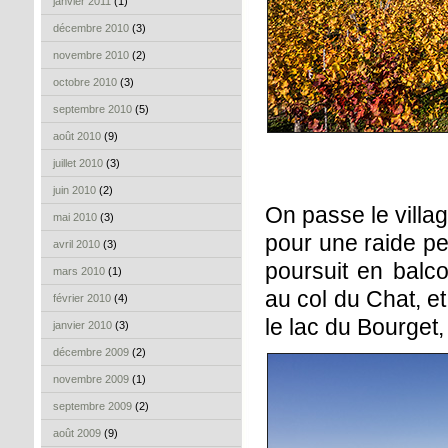
janvier 2011
(1)
décembre 2010
(3)
novembre 2010
(2)
octobre 2010
(3)
septembre 2010
(5)
août 2010
(9)
juillet 2010
(3)
juin 2010
(2)
On passe le villag
mai 2010
(3)
pour une raide p
avril 2010
(3)
poursuit en balco
mars 2010
(1)
au col du Chat, e
février 2010
(4)
le lac du Bourget,
janvier 2010
(3)
décembre 2009
(2)
novembre 2009
(1)
septembre 2009
(2)
août 2009
(9)