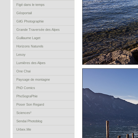
Figé dans le temps
Géoportail
GilG Photographie
Grande Traversée des Alpes
Guillaume Laget
Horizons Naturels
Lesoy
Lumières des Alpes
One Chai
Paysage de montagne
PhD Comics
PhoSograPhie
Poser Son Regard
Sciences²
Sendai Photoblog
Urbex.Me