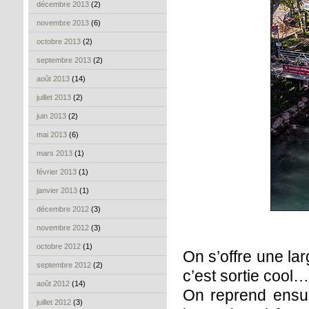
décembre 2013
(2)
novembre 2013
(6)
octobre 2013
(2)
septembre 2013
(2)
août 2013
(14)
juillet 2013
(2)
juin 2013
(2)
mai 2013
(6)
mars 2013
(1)
février 2013
(1)
janvier 2013
(1)
décembre 2012
(3)
novembre 2012
(3)
octobre 2012
(1)
On s’offre une la
septembre 2012
(2)
c’est sortie cool…
août 2012
(14)
On reprend ensuit
juillet 2012
(3)