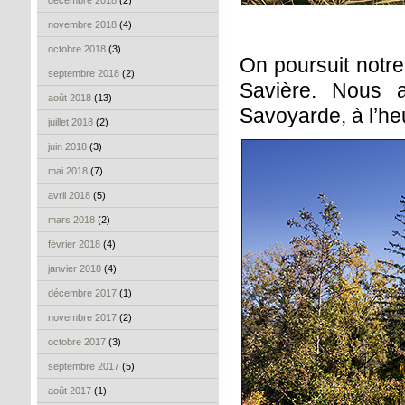
décembre 2018
(2)
novembre 2018
(4)
octobre 2018
(3)
On poursuit notre 
septembre 2018
(2)
Savière. Nous a
août 2018
(13)
Savoyarde, à l’heu
juillet 2018
(2)
juin 2018
(3)
mai 2018
(7)
avril 2018
(5)
mars 2018
(2)
février 2018
(4)
janvier 2018
(4)
décembre 2017
(1)
novembre 2017
(2)
octobre 2017
(3)
septembre 2017
(5)
août 2017
(1)