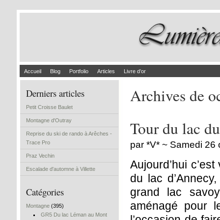
Accueil
Blog
Portfolio
Articles
Livre d’or
Archives de o
Derniers articles
Petit Croisse Baulet
Montagne d'Outray
Tour du lac du
Reprise du ski de rando à Arêches -
Trace Pro
par *V* ~ Samedi 26
Praz Vechin
Aujourd’hui c’est 
Escalade d'automne à Villette
du lac d’Annecy,
Catégories
grand lac savoy
aménagé pour le
Montagne
(395)
GR5 Du lac Léman au Mont
l’occasion de fai