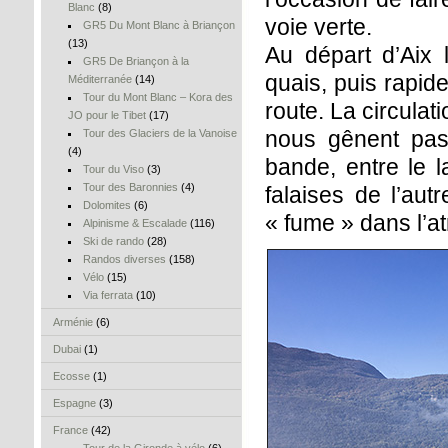
Blanc
(8)
voie verte.
GR5 Du Mont Blanc à Briançon
(13)
Au départ d’Aix
GR5 De Briançon à la
quais, puis rapid
Méditerranée
(14)
Tour du Mont Blanc – Kora des
route. La circulat
JO pour le Tibet
(17)
nous gênent pas 
Tour des Glaciers de la Vanoise
(4)
bande, entre le l
Tour du Viso
(3)
Tour des Baronnies
(4)
falaises de l’aut
Dolomites
(6)
« fume » dans l’
Alpinisme & Escalade
(116)
Ski de rando
(28)
Randos diverses
(158)
Vélo
(15)
Via ferrata
(10)
Arménie
(6)
Dubai
(1)
Ecosse
(1)
Espagne
(3)
France
(42)