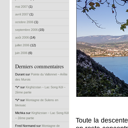
mai 2007
(1)
avril 2007
(1)
octobre 2006
(1)
septembre 2006
(15)
août 2006
(14)
juillet 2006
(12)
juin 2006
(6)
Derniers commentaires
Durant sur
Pointe du Vallonnet – Arête
des Murois
*V* sur
Kirghizstan – Lac Song Köl –
2ème partie
*V* sur
Montagne de Sulens en
bivouac
Michka sur
Kirghizstan – Lac Song Köl
– 2ème partie
Toute la descente 
Fred Normand sur
Montagne de