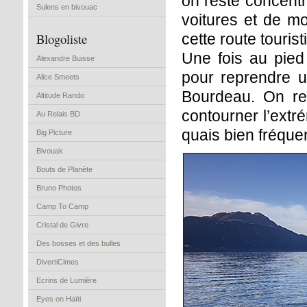
on reste concentr
Sulens en bivouac
voitures et de m
Blogoliste
cette route tourist
Une fois au pied
Alexandre Buisse
pour reprendre u
Alice Smeets
Bourdeau. On ret
Altitude Rando
contourner l’extr
Au Relais BD
quais bien fréque
Big Picture
Bivouak
Bouts de Planète
Bruno Photos
Camp To Camp
Cristal de Givre
Des bosses et des bulles
DivertiCimes
Ecrins de Lumière
Eyes on Haïti