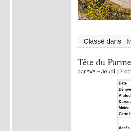
Classé dans :
M
Tête du Parme
par *V* ~ Jeudi 17 o
Date
Dénivel
Altitu
Durée a
Météo
Carte 
Accès