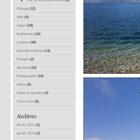
Tour de la Gironde à vélo
(6)
Géorgie
(11)
Italie
(4)
Japon
(18)
Kirghizstan
(14)
Londres
(49)
Nouvelle-Zélande
(13)
Pologne
(2)
Slovénie
(14)
Photographie
(16)
Urbex
(6)
Violon et musique
(3)
Fourre-tout
(5)
Archives
février 2022
(1)
janvier 2022
(2)