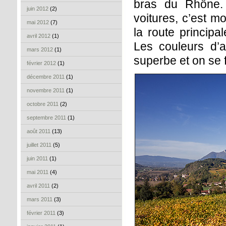
bras du Rhône. 
juin 2012
(2)
voitures, c’est m
mai 2012
(7)
la route princip
avril 2012
(1)
Les couleurs d’a
mars 2012
(1)
superbe et on se fa
février 2012
(1)
décembre 2011
(1)
novembre 2011
(1)
octobre 2011
(2)
septembre 2011
(1)
août 2011
(13)
juillet 2011
(5)
juin 2011
(1)
mai 2011
(4)
avril 2011
(2)
mars 2011
(3)
février 2011
(3)