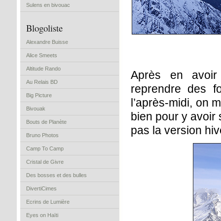
Sulens en bivouac
Blogoliste
Alexandre Buisse
Alice Smeets
Altitude Rando
Après en avoir
Au Relais BD
reprendre des fo
Big Picture
l’après-midi, on m
Bivouak
bien pour y avoir
Bouts de Planète
pas la version hi
Bruno Photos
Camp To Camp
Cristal de Givre
Des bosses et des bulles
DivertiCimes
Ecrins de Lumière
Eyes on Haïti