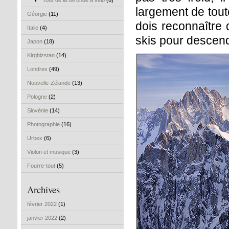
Tour de la Gironde à vélo
(6)
largement de toute
Géorgie
(11)
dois reconnaître 
Italie
(4)
skis pour descen
Japon
(18)
Kirghizstan
(14)
Londres
(49)
Nouvelle-Zélande
(13)
Pologne
(2)
Slovénie
(14)
Photographie
(16)
Urbex
(6)
Violon et musique
(3)
Fourre-tout
(5)
Archives
février 2022
(1)
janvier 2022
(2)