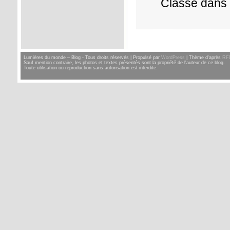
Classé dans
Lumières du monde – Blog - Tous droits réservés | Propulsé par
WordPress
| Thème d'après
RF
Sauf mention contraire, les photos et textes présentés sont la propriété de l'auteur de ce blog.
Toute utilisation ou reproduction sans autorisation est interdite.