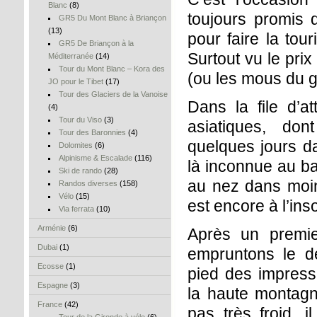
Blanc
(8)
toujours promis q
GR5 Du Mont Blanc à Briançon
(13)
pour faire la tou
GR5 De Briançon à la
Surtout vu le prix
Méditerranée
(14)
Tour du Mont Blanc – Kora des
(ou les mous du g
JO pour le Tibet
(17)
Tour des Glaciers de la Vanoise
Dans la file d’a
(4)
Tour du Viso
(3)
asiatiques, don
Tour des Baronnies
(4)
quelques jours 
Dolomites
(6)
Alpinisme & Escalade
(116)
là inconnue au b
Ski de rando
(28)
au nez dans moins
Randos diverses
(158)
Vélo
(15)
est encore à l’ins
Via ferrata
(10)
Arménie
(6)
Après un premier
Dubai
(1)
empruntons le d
Ecosse
(1)
pied des impressi
Espagne
(3)
la haute montagne
France
(42)
pas très froid, 