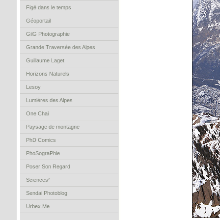
Figé dans le temps
Géoportail
GilG Photographie
Grande Traversée des Alpes
Guillaume Laget
Horizons Naturels
Lesoy
Lumières des Alpes
One Chai
Paysage de montagne
PhD Comics
PhoSograPhie
Poser Son Regard
Sciences²
Sendai Photoblog
Urbex.Me