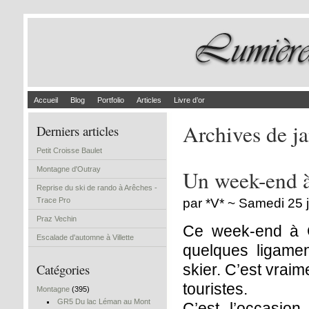
Accueil
Blog
Portfolio
Articles
Livre d’or
Archives de j
Derniers articles
Petit Croisse Baulet
Montagne d'Outray
Un week-end 
Reprise du ski de rando à Arêches -
Trace Pro
par *V* ~ Samedi 25 
Praz Vechin
Ce week-end à C
Escalade d'automne à Villette
quelques ligame
Catégories
skier. C’est vrai
touristes.
Montagne
(395)
GR5 Du lac Léman au Mont
C’est l’occasion