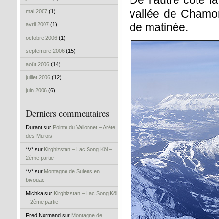
De l’autre côté l
vallée de Chamon
mai 2007
(1)
de matinée.
avril 2007
(1)
octobre 2006
(1)
septembre 2006
(15)
août 2006
(14)
juillet 2006
(12)
juin 2006
(6)
Derniers commentaires
Durant sur
Pointe du Vallonnet – Arête
des Murois
*V* sur
Kirghizstan – Lac Song Köl –
2ème partie
*V* sur
Montagne de Sulens en
bivouac
Michka sur
Kirghizstan – Lac Song Köl
– 2ème partie
Fred Normand sur
Montagne de