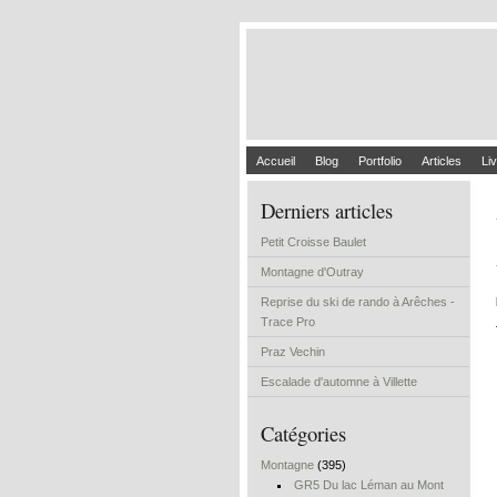
Accueil
Blog
Portfolio
Articles
Liv
Derniers articles
Petit Croisse Baulet
Montagne d'Outray
Reprise du ski de rando à Arêches -
Trace Pro
Praz Vechin
Escalade d'automne à Villette
Catégories
Montagne
(395)
GR5 Du lac Léman au Mont