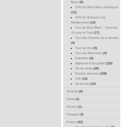
Blanc
(8)
GR5 Du Mont Blanc à Briançon
(13)
GR5 De Briançon à la
Méditerranée
(14)
Tour du Mont Blanc – Kora des
JO pour le Tibet
(17)
Tour des Glaciers de la Vanoise
(4)
Tour du Viso
(3)
Tour des Baronnies
(4)
Dolomites
(6)
Alpinisme & Escalade
(116)
Ski de rando
(28)
Randos diverses
(158)
Vélo
(15)
Via ferrata
(10)
Arménie
(6)
Dubai
(1)
Ecosse
(1)
Espagne
(3)
France
(42)