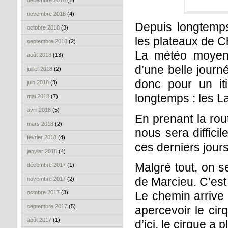
décembre 2018
(2)
novembre 2018
(4)
Depuis longtemps
octobre 2018
(3)
les plateaux de C
septembre 2018
(2)
La météo moyenn
août 2018
(13)
d’une belle journ
juillet 2018
(2)
donc pour un iti
juin 2018
(3)
longtemps : les L
mai 2018
(7)
avril 2018
(5)
En prenant la rou
mars 2018
(2)
nous sera difficil
février 2018
(4)
ces derniers jour
janvier 2018
(4)
Malgré tout, on s
décembre 2017
(1)
de Marcieu. C’est 
novembre 2017
(2)
octobre 2017
(3)
Le chemin arrive e
septembre 2017
(5)
apercevoir le cir
août 2017
(1)
d’ici, le cirque a p