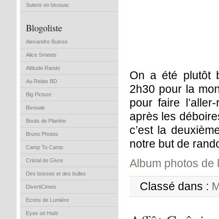
Sulens en bivouac
Blogoliste
Alexandre Buisse
Alice Smeets
Altitude Rando
On a été plutôt 
Au Relais BD
2h30 pour la mont
Big Picture
pour faire l’alle
Bivouak
après les déboire
Bouts de Planète
c’est la deuxième
Bruno Photos
notre but de rand
Camp To Camp
Album photos de l
Cristal de Givre
Des bosses et des bulles
Classé dans :
M
DivertiCimes
Ecrins de Lumière
Eyes on Haïti