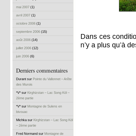
mai 2007
(1)
avril 2007
(1)
octobre 2006
(1)
septembre 2006
(15)
Dans ces condition
août 2006
(14)
n’y a plus qu’à d
juillet 2006
(12)
juin 2006
(6)
Derniers commentaires
Durant sur
Pointe du Vallonnet – Arête
des Murois
*V* sur
Kirghizstan – Lac Song Köl –
2ème partie
*V* sur
Montagne de Sulens en
bivouac
Michka sur
Kirghizstan – Lac Song Köl
– 2ème partie
Fred Normand sur
Montagne de