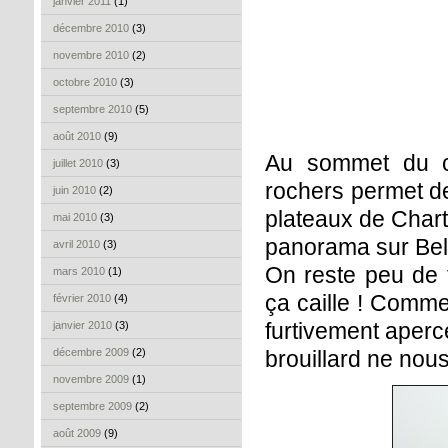
janvier 2011
(1)
décembre 2010
(3)
novembre 2010
(2)
octobre 2010
(3)
septembre 2010
(5)
août 2010
(9)
Au sommet du ci
juillet 2010
(3)
rochers permet de 
juin 2010
(2)
plateaux de Chart
mai 2010
(3)
panorama sur Bell
avril 2010
(3)
On reste peu de t
mars 2010
(1)
ça caille ! Comme
février 2010
(4)
furtivement aperc
janvier 2010
(3)
décembre 2009
(2)
brouillard ne no
novembre 2009
(1)
septembre 2009
(2)
août 2009
(9)