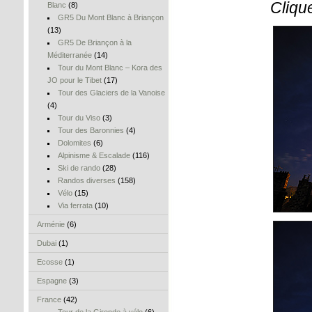
Cliqu
Blanc
(8)
GR5 Du Mont Blanc à Briançon
(13)
GR5 De Briançon à la
Méditerranée
(14)
Tour du Mont Blanc – Kora des
JO pour le Tibet
(17)
Tour des Glaciers de la Vanoise
(4)
Tour du Viso
(3)
Tour des Baronnies
(4)
Dolomites
(6)
Alpinisme & Escalade
(116)
Ski de rando
(28)
Randos diverses
(158)
Vélo
(15)
Via ferrata
(10)
Arménie
(6)
Dubai
(1)
Ecosse
(1)
Espagne
(3)
France
(42)