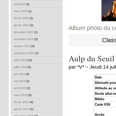
mai 2020
(2)
mars 2020
(1)
février 2020
(1)
janvier 2020
(1)
Album photo du ce
décembre 2019
(1)
Clas
novembre 2019
(3)
octobre 2019
(4)
septembre 2019
(1)
Aulp du Seuil
août 2019
(12)
par *V* ~ Jeudi 14 jui
juillet 2019
(5)
juin 2019
(4)
Date
mai 2019
(1)
Dénivelé posi
Altitude au 
avril 2019
(2)
Durée aller-r
mars 2019
(5)
Météo
février 2019
(4)
Carte IGN
janvier 2019
(1)
Accès