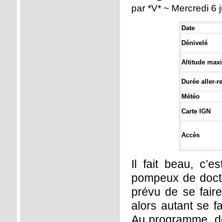
par *V* ~ Mercredi 6 j
Date
Dénivelé
Altitude maxi
Durée aller-r
Météo
Carte IGN
Accès
Il fait beau, c’e
pompeux de docteu
prévu de se fair
alors autant se fa
Au programme, de