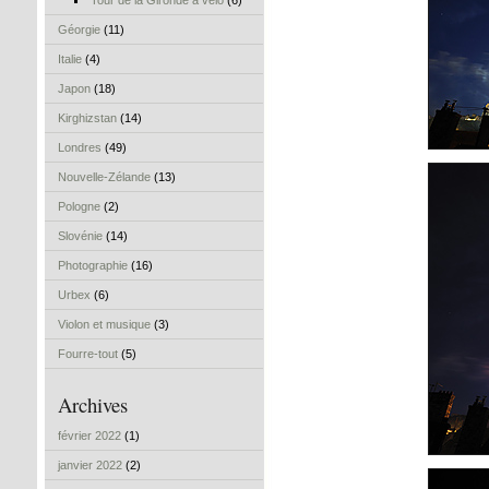
Tour de la Gironde à vélo
(6)
Géorgie
(11)
Italie
(4)
Japon
(18)
Kirghizstan
(14)
Londres
(49)
Nouvelle-Zélande
(13)
Pologne
(2)
Slovénie
(14)
Photographie
(16)
Urbex
(6)
Violon et musique
(3)
Fourre-tout
(5)
Archives
février 2022
(1)
janvier 2022
(2)