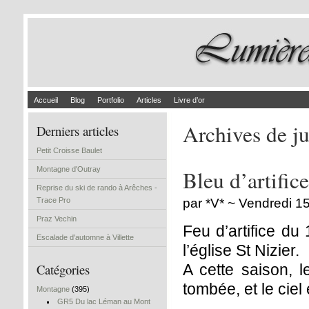
Accueil
Blog
Portfolio
Articles
Livre d’or
Archives de ju
Derniers articles
Petit Croisse Baulet
Montagne d'Outray
Bleu d’artifice
Reprise du ski de rando à Arêches -
Trace Pro
par *V* ~ Vendredi 15 
Praz Vechin
Feu d’artifice du 
Escalade d'automne à Villette
l’église St Nizier.
Catégories
A cette saison, l
tombée, et le cie
Montagne
(395)
GR5 Du lac Léman au Mont