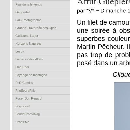
Affût Guêpier
Figé dans le temps
par *V* ~ Dimanche 10
Géoportail
GilG Photographie
Un filet de camouf
Grande Traversée des Alpes
une soirée à obs
Guillaume Laget
superbes couleurs
Horizons Naturels
Martin Pêcheur. I
Lesoy
pas trop de prob
Lumières des Alpes
posé dans un arbr
One Chai
Cliqu
Paysage de montagne
PhD Comics
PhoSograPhie
Poser Son Regard
Sciences²
Sendai Photoblog
Urbex.Me