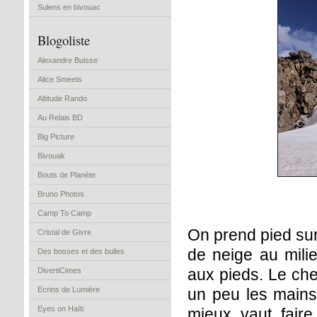
Sulens en bivouac
Blogoliste
Alexandre Buisse
Alice Smeets
Altitude Rando
Au Relais BD
Big Picture
Bivouak
Bouts de Planète
Bruno Photos
Camp To Camp
On prend pied sur 
Cristal de Givre
de neige au mili
Des bosses et des bulles
aux pieds. Le chem
DivertiCimes
Ecrins de Lumière
un peu les mains.
Eyes on Haïti
mieux vaut faire 