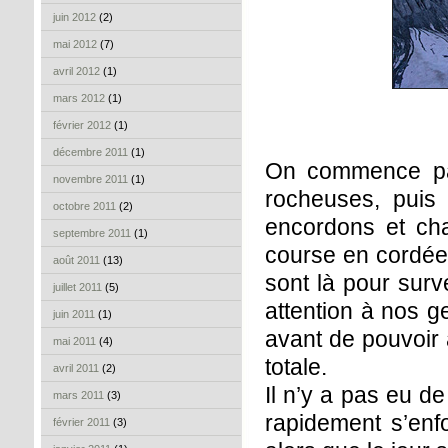
juin 2012
(2)
mai 2012
(7)
avril 2012
(1)
mars 2012
(1)
février 2012
(1)
décembre 2011
(1)
On commence par
novembre 2011
(1)
rocheuses, puis
octobre 2011
(2)
encordons et ch
septembre 2011
(1)
course en cordée
août 2011
(13)
sont là pour surv
juillet 2011
(5)
attention à nos 
juin 2011
(1)
avant de pouvoir
mai 2011
(4)
totale.
avril 2011
(2)
Il n’y a pas eu de
mars 2011
(3)
rapidement s’en
février 2011
(3)