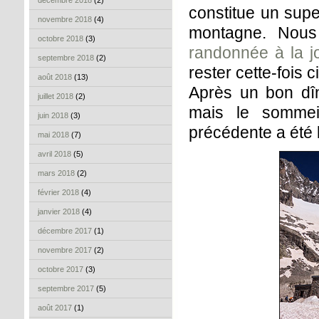
décembre 2018
(2)
constitue un supe
novembre 2018
(4)
montagne. Nous 
octobre 2018
(3)
randonnée à la j
septembre 2018
(2)
rester cette-fois c
août 2018
(13)
Après un bon dîn
juillet 2018
(2)
mais le sommei
juin 2018
(3)
précédente a été 
mai 2018
(7)
avril 2018
(5)
mars 2018
(2)
février 2018
(4)
janvier 2018
(4)
décembre 2017
(1)
novembre 2017
(2)
octobre 2017
(3)
septembre 2017
(5)
août 2017
(1)