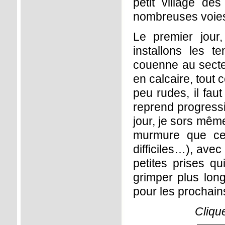
petit village de
nombreuses voies
Le premier jour
installons les 
couenne au secteu
en calcaire, tout 
peu rudes, il fau
reprend progressi
jour, je sors mêm
murmure que cer
difficiles…), avec
petites prises qu
grimper plus lon
pour les prochains
Cliqu