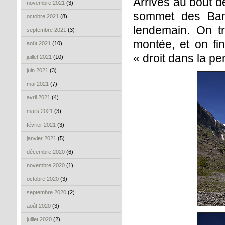
Arrivés au bout d
novembre 2021
(3)
sommet des Bans
octobre 2021
(8)
lendemain. On t
septembre 2021
(3)
montée, et on fi
août 2021
(10)
« droit dans la pe
juillet 2021
(10)
juin 2021
(3)
mai 2021
(7)
avril 2021
(4)
mars 2021
(3)
février 2021
(3)
janvier 2021
(5)
décembre 2020
(6)
novembre 2020
(1)
octobre 2020
(3)
septembre 2020
(2)
août 2020
(3)
juillet 2020
(2)