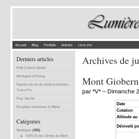
Accueil
Blog
Portfolio
Articles
Livre d’or
Archives de j
Derniers articles
Petit Croisse Baulet
Montagne d'Outray
Mont Giobern
Reprise du ski de rando à Arêches -
Trace Pro
par *V* ~ Dimanche 2
Praz Vechin
Date
Escalade d'automne à Villette
Cotation
Altitude a
Catégories
Dénivelé pos
Montagne
(395)
GR5 Du lac Léman au Mont