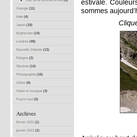
Tour de la Gironde à vélo
(6)
estivale. Couleur
Géorgie
(11)
sommes aujourd’hu
Italie
(4)
Cliqu
Japon
(18)
Kirghizstan
(14)
Londres
(49)
Nouvelle-Zélande
(13)
Pologne
(2)
Slovénie
(14)
Photographie
(16)
Urbex
(6)
Violon et musique
(3)
Fourre-tout
(5)
Archives
février 2022
(1)
janvier 2022
(2)