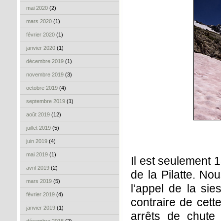
mai 2020
(2)
mars 2020
(1)
février 2020
(1)
janvier 2020
(1)
décembre 2019
(1)
novembre 2019
(3)
octobre 2019
(4)
septembre 2019
(1)
août 2019
(12)
juillet 2019
(5)
juin 2019
(4)
mai 2019
(1)
Il est seulement 
avril 2019
(2)
de la Pilatte. No
mars 2019
(5)
l’appel de la sie
février 2019
(4)
contraire de cett
janvier 2019
(1)
arrêts de chute 