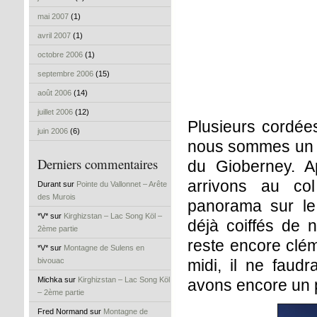
mai 2007
(1)
avril 2007
(1)
octobre 2006
(1)
septembre 2006
(15)
août 2006
(14)
juillet 2006
(12)
Plusieurs cordée
juin 2006
(6)
nous sommes un bo
Derniers commentaires
du Gioberney. A
arrivons au co
Durant sur
Pointe du Vallonnet – Arête
des Murois
panorama sur le
*V* sur
Kirghizstan – Lac Song Köl –
déjà coiffés de 
2ème partie
reste encore clé
*V* sur
Montagne de Sulens en
bivouac
midi, il ne faudr
Michka sur
Kirghizstan – Lac Song Köl
avons encore un 
– 2ème partie
Fred Normand sur
Montagne de