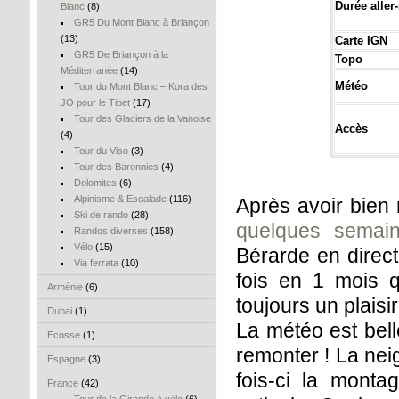
Durée aller-
Blanc
(8)
GR5 Du Mont Blanc à Briançon
(13)
Carte IGN
GR5 De Briançon à la
Topo
Méditerranée
(14)
Météo
Tour du Mont Blanc – Kora des
JO pour le Tibet
(17)
Tour des Glaciers de la Vanoise
Accès
(4)
Tour du Viso
(3)
Tour des Baronnies
(4)
Dolomites
(6)
Alpinisme & Escalade
(116)
Après avoir bien
Ski de rando
(28)
quelques semai
Randos diverses
(158)
Vélo
(15)
Bérarde en direct
Via ferrata
(10)
fois en 1 mois q
Arménie
(6)
toujours un plaisir
Dubai
(1)
La météo est bell
Ecosse
(1)
remonter ! La neig
Espagne
(3)
fois-ci la monta
France
(42)