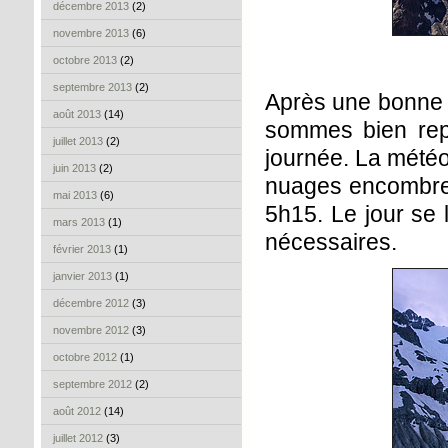
décembre 2013
(2)
novembre 2013
(6)
octobre 2013
(2)
septembre 2013
(2)
Après une bonne n
août 2013
(14)
sommes bien rep
juillet 2013
(2)
journée. La météo
juin 2013
(2)
nuages encombren
mai 2013
(6)
5h15. Le jour se 
mars 2013
(1)
nécessaires.
février 2013
(1)
janvier 2013
(1)
décembre 2012
(3)
novembre 2012
(3)
octobre 2012
(1)
septembre 2012
(2)
août 2012
(14)
juillet 2012
(3)