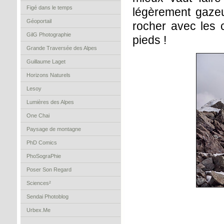
Figé dans le temps
légèrement gazeus
Géoportail
rocher avec les 
GilG Photographie
pieds !
Grande Traversée des Alpes
Guillaume Laget
Horizons Naturels
Lesoy
Lumières des Alpes
One Chai
Paysage de montagne
PhD Comics
PhoSograPhie
Poser Son Regard
Sciences²
Sendai Photoblog
Urbex.Me