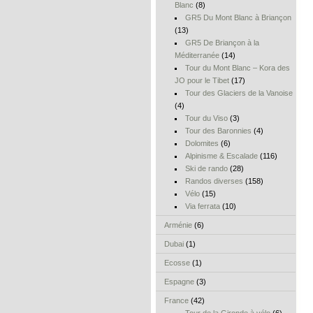
Blanc
(8)
GR5 Du Mont Blanc à Briançon
(13)
GR5 De Briançon à la
Méditerranée
(14)
Tour du Mont Blanc – Kora des
JO pour le Tibet
(17)
Tour des Glaciers de la Vanoise
(4)
Tour du Viso
(3)
Tour des Baronnies
(4)
Dolomites
(6)
Alpinisme & Escalade
(116)
Ski de rando
(28)
Randos diverses
(158)
Vélo
(15)
Via ferrata
(10)
Arménie
(6)
Dubai
(1)
Ecosse
(1)
Espagne
(3)
France
(42)