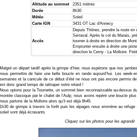
Altitude au sommet
2351 mètres
Durée
8h30
Météo
Soleil
Carte IGN
3431 OT Lac d'Annecy
Depuis Thônes, prendre la route en d
Serraval. Après le col du Marais, prè
Accès
tourner à droite en direction de Mont
Emprunter ensuite à droite une pist
direction le Cerny - La Molloire. Peti
Malgré un départ tardif après la grimpe d’hier, nous espérons que nos jambe
nous permettre de faire une belle boucle en rando aujourd’hui. Les week-
semaines et la canicule de ce début d’été ne nous ont pas encore permis de f
est donc grand temps de rattraper notre retard !
Nous optons pour la Tournette, un sommet bien reconnaissable au-dessus du l
montée classique par le chalet de l’Aulp, nous avons repéré une boucle plus 
nous partons de la Molloire alors qu’il est déjà 8h45.
1h30 de grimpe à travers la forêt puis les alpages nous emmène au refuge 
soleil sont déjà écrasants.
Cliquez sur les photos pour les agrandir