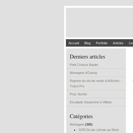
Accueil
Blog
Portfolio
Articles
Liv
Derniers articles
Petit Croisse Baulet
Montagne d'Outray
Reprise du ski de rando à Arêches -
Trace Pro
Praz Vechin
Escalade d'automne à Villette
Catégories
Montagne
(395)
GR5 Du lac Léman au Mont