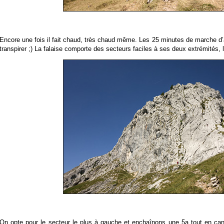
Encore une fois il fait chaud, très chaud même. Les 25 minutes de marche d’a
transpirer ;) La falaise comporte des secteurs faciles à ses deux extrémités, 
On opte pour le secteur le plus à gauche et enchaînons une 5a tout en cann