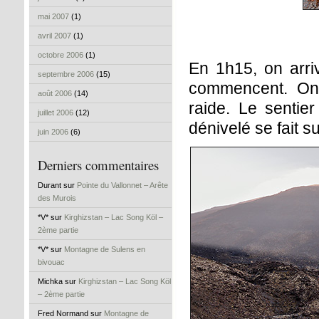
mai 2007
(1)
avril 2007
(1)
octobre 2006
(1)
En 1h15, on arri
septembre 2006
(15)
commencent. On 
août 2006
(14)
raide. Le sentie
juillet 2006
(12)
dénivelé se fait 
juin 2006
(6)
Derniers commentaires
Durant sur
Pointe du Vallonnet – Arête
des Murois
*V* sur
Kirghizstan – Lac Song Köl –
2ème partie
*V* sur
Montagne de Sulens en
bivouac
Michka sur
Kirghizstan – Lac Song Köl
– 2ème partie
Fred Normand sur
Montagne de