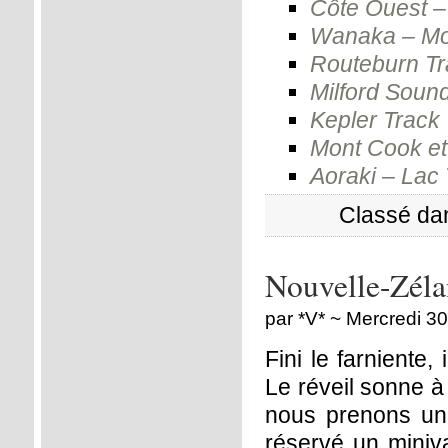
Côte Ouest –
Wanaka – Mo
Routeburn Tr
Milford Soun
Kepler Track
Mont Cook et 
Aoraki – Lac
Classé da
Nouvelle-Zéla
par *V* ~ Mercredi 
Fini le farniente,
Le réveil sonne à
nous prenons un 
réservé un miniv