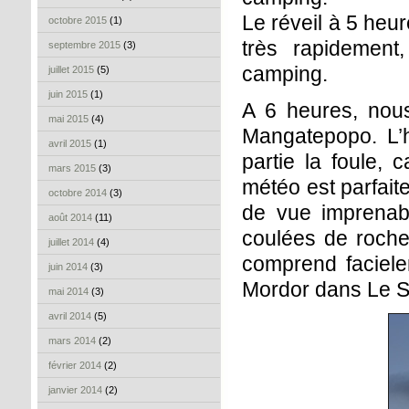
Le réveil à 5 heu
octobre 2015
(1)
très rapidemen
septembre 2015
(3)
camping.
juillet 2015
(5)
juin 2015
(1)
A 6 heures, nou
mai 2015
(4)
Mangatepopo. L’h
avril 2015
(1)
partie la foule, 
mars 2015
(3)
météo est parfait
octobre 2014
(3)
de vue imprenab
août 2014
(11)
coulées de roche
juillet 2014
(4)
comprend faciele
juin 2014
(3)
Mordor dans Le S
mai 2014
(3)
avril 2014
(5)
mars 2014
(2)
février 2014
(2)
janvier 2014
(2)