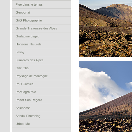
Figé dans le temps
Géoportail
GilG Photographie
Grande Traversée des Alpes
Guillaume Laget
Horizons Naturels
Lesoy
Lumières des Alpes
One Chai
Paysage de montagne
PhD Comics
PhoSograPhie
Poser Son Regard
Sciences²
Sendai Photoblog
Urbex.Me