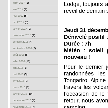
Lodge, toujours a
juillet 2017
(1)
juin 2017
(1)
réveil de demain s
mai 2017
(5)
avril 2017
(5)
Jeudi 31 décembr
janvier 2017
(2)
novembre 2016
(1)
Dénivelé positif 
octobre 2016
(4)
Durée : 7h
septembre 2016
(2)
Météo : soleil 
août 2016
(5)
nouveau !
juillet 2016
(16)
Pour le dernier 
juin 2016
(1)
randonnées les
mai 2016
(5)
Tongariro Alpin
avril 2016
(2)
travers les volc
mars 2016
(1)
l’occasion de le 
janvier 2016
(10)
retour, nous avon
décembre 2015
(4)
camping.
novembre 2015
(4)