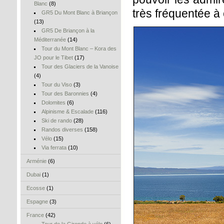
Blanc
(8)
très fréquentée à 
GR5 Du Mont Blanc à Briançon
(13)
GR5 De Briançon à la
Méditerranée
(14)
Tour du Mont Blanc – Kora des
JO pour le Tibet
(17)
Tour des Glaciers de la Vanoise
(4)
Tour du Viso
(3)
Tour des Baronnies
(4)
Dolomites
(6)
Alpinisme & Escalade
(116)
Ski de rando
(28)
Randos diverses
(158)
Vélo
(15)
Via ferrata
(10)
Arménie
(6)
Dubai
(1)
Ecosse
(1)
Espagne
(3)
France
(42)