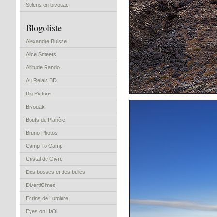
Sulens en bivouac
Blogoliste
Alexandre Buisse
Alice Smeets
Altitude Rando
Au Relais BD
Big Picture
Bivouak
Bouts de Planète
Bruno Photos
Camp To Camp
Cristal de Givre
Des bosses et des bulles
DivertiCimes
Ecrins de Lumière
Eyes on Haïti