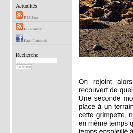
Actualités
RSS Blog
RSS Galerie
Page Facebook
Recherche
On rejoint alor
recouvert de que
Une seconde mont
place à un terrai
cette grimpette, 
en même temps qu
temps ensoleillé à