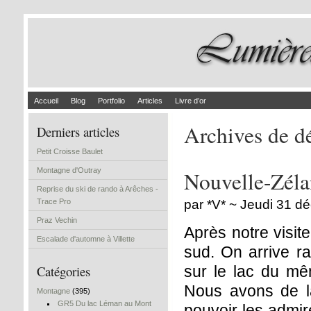
Accueil
Blog
Portfolio
Articles
Livre d’or
Archives de 
Derniers articles
Petit Croisse Baulet
Montagne d'Outray
Nouvelle-Zéla
Reprise du ski de rando à Arêches -
Trace Pro
par *V* ~ Jeudi 31 
Praz Vechin
Après notre visit
Escalade d'automne à Villette
sud. On arrive r
Catégories
sur le lac du mê
Nous avons de la
Montagne
(395)
GR5 Du lac Léman au Mont
pouvoir les admire