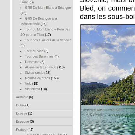
Blanc
(8)
Bled, on commenc
GR5 Du Mont Blanc à Briançon
(13)
dans les sous-boi
GR5 De Briançon à la
Méditerranée
(14)
Tour du Mont Blanc – Kora des
JO pour le Tibet
(17)
Tour des Glaciers de la Vanoise
(4)
Tour du Viso
(3)
Tour des Baronnies
(4)
Dolomites
(6)
Alpinisme & Escalade
(116)
Ski de rando
(28)
Randos diverses
(158)
Vélo
(15)
Via ferrata
(10)
Arménie
(6)
Dubai
(1)
Ecosse
(1)
Espagne
(3)
France
(42)