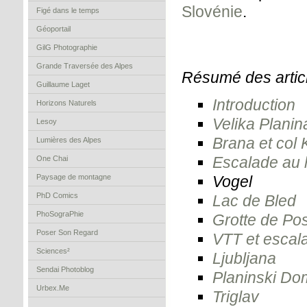
Slovénie
.
Figé dans le temps
Géoportail
GilG Photographie
Grande Traversée des Alpes
Résumé des articl
Guillaume Laget
Introduction
Horizons Naturels
Velika Planin
Lesoy
Brana et col
Lumières des Alpes
Escalade au 
One Chai
Paysage de montagne
Vogel
PhD Comics
Lac de Bled
PhoSograPhie
Grotte de Po
Poser Son Regard
VTT et escal
Sciences²
Ljubljana
Sendai Photoblog
Planinski Do
Urbex.Me
Triglav