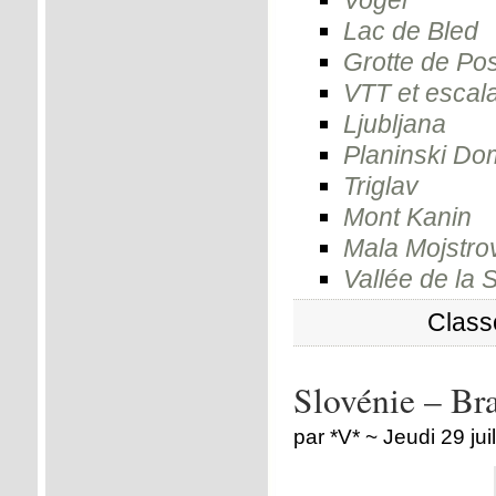
Vogel
Lac de Bled
Grotte de Po
VTT et escal
Ljubljana
Planinski Do
Triglav
Mont Kanin
Mala Mojstro
Vallée de la 
Class
Slovénie – Br
par *V* ~ Jeudi 29 jui