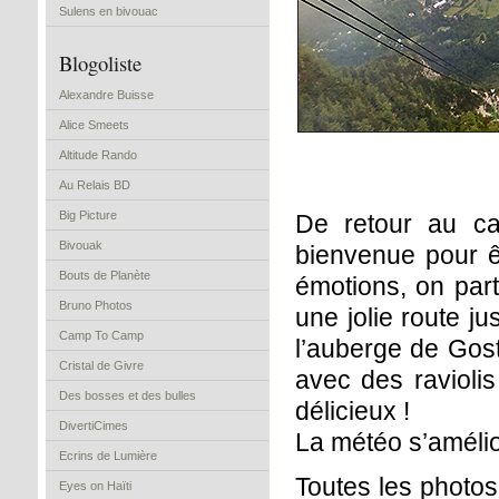
Sulens en bivouac
Blogoliste
Alexandre Buisse
Alice Smeets
Altitude Rando
Au Relais BD
Big Picture
De retour au ca
Bivouak
bienvenue pour ê
Bouts de Planète
émotions, on par
Bruno Photos
une jolie route j
Camp To Camp
l’auberge de Gost
Cristal de Givre
avec des raviolis
Des bosses et des bulles
délicieux !
DivertiCimes
La météo s’amélior
Ecrins de Lumière
Toutes les photo
Eyes on Haïti