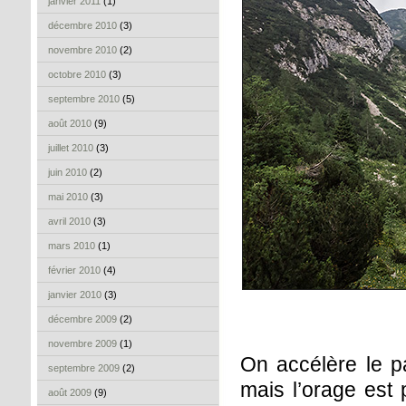
janvier 2011
(1)
décembre 2010
(3)
novembre 2010
(2)
octobre 2010
(3)
septembre 2010
(5)
août 2010
(9)
juillet 2010
(3)
juin 2010
(2)
mai 2010
(3)
avril 2010
(3)
mars 2010
(1)
février 2010
(4)
janvier 2010
(3)
décembre 2009
(2)
novembre 2009
(1)
On accélère le pa
septembre 2009
(2)
mais l’orage est 
août 2009
(9)