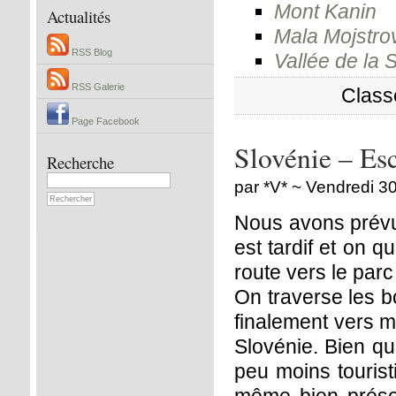
Mont Kanin
Actualités
Mala Mojstro
RSS Blog
Vallée de la 
RSS Galerie
Class
Page Facebook
Slovénie – Esc
Recherche
par *V* ~ Vendredi 30 
Nous avons prévu 
est tardif et on q
route vers le parc
On traverse les b
finalement vers mi
Slovénie. Bien qu’
peu moins tourist