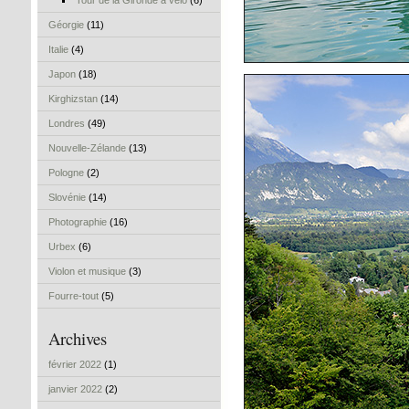
Tour de la Gironde à vélo
(6)
Géorgie
(11)
Italie
(4)
Japon
(18)
Kirghizstan
(14)
Londres
(49)
Nouvelle-Zélande
(13)
Pologne
(2)
Slovénie
(14)
Photographie
(16)
Urbex
(6)
Violon et musique
(3)
Fourre-tout
(5)
Archives
février 2022
(1)
janvier 2022
(2)