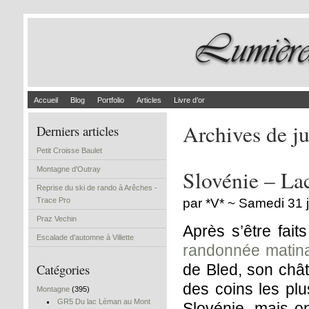
Accueil
Blog
Portfolio
Articles
Livre d’or
Archives de ju
Derniers articles
Petit Croisse Baulet
Montagne d'Outray
Slovénie – La
Reprise du ski de rando à Arêches -
Trace Pro
par *V* ~ Samedi 31 j
Praz Vechin
Après s’être fai
Escalade d'automne à Villette
randonnée matina
Catégories
de Bled, son chât
des coins les plu
Montagne
(395)
GR5 Du lac Léman au Mont
Slovénie, mais o