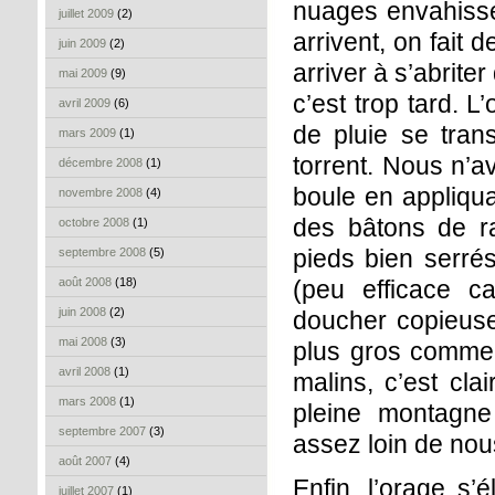
nuages envahissen
juillet 2009
(2)
arrivent, on fait
juin 2009
(2)
arriver à s’abrit
mai 2009
(9)
c’est trop tard. 
avril 2009
(6)
de pluie se tran
mars 2009
(1)
torrent. Nous n’a
décembre 2008
(1)
boule en appliqua
novembre 2008
(4)
des bâtons de ra
octobre 2008
(1)
pieds bien serrés
septembre 2008
(5)
août 2008
(18)
(peu efficace c
juin 2008
(2)
doucher copieuse
mai 2008
(3)
plus gros comme d
avril 2008
(1)
malins, c’est cla
mars 2008
(1)
pleine montagne
septembre 2007
(3)
assez loin de nou
août 2007
(4)
Enfin, l’orage s’
juillet 2007
(1)