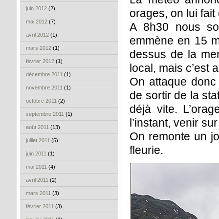
juin 2012
(2)
orages, on lui fai
mai 2012
(7)
A 8h30 nous so
avril 2012
(1)
emmène en 15 min
mars 2012
(1)
dessus de la me
février 2012
(1)
local, mais c’est 
décembre 2011
(1)
On attaque donc 
novembre 2011
(1)
de sortir de la st
octobre 2011
(2)
déjà vite. L’ora
septembre 2011
(1)
l’instant, venir su
août 2011
(13)
On remonte un jol
juillet 2011
(5)
fleurie.
juin 2011
(1)
mai 2011
(4)
avril 2011
(2)
mars 2011
(3)
février 2011
(3)