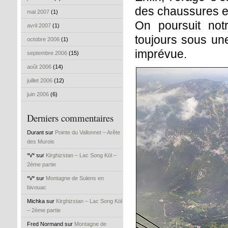
des chaussures e
mai 2007
(1)
On poursuit notr
avril 2007
(1)
toujours sous une
octobre 2006
(1)
imprévue.
septembre 2006
(15)
août 2006
(14)
juillet 2006
(12)
juin 2006
(6)
Derniers commentaires
Durant sur
Pointe du Vallonnet – Arête
des Murois
*V* sur
Kirghizstan – Lac Song Köl –
2ème partie
*V* sur
Montagne de Sulens en
bivouac
Michka sur
Kirghizstan – Lac Song Köl
– 2ème partie
Fred Normand sur
Montagne de