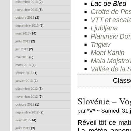
Lac de Bled
décembre 2013
(2)
novembre 2013
(6)
Grotte de Po
octobre 2013
(2)
VTT et escal
septembre 2013
(2)
Ljubljana
août 2013
(14)
Planinski Do
juillet 2013
(2)
Triglav
juin 2013
(2)
Mont Kanin
mai 2013
(6)
Mala Mojstro
mars 2013
(1)
Vallée de la 
février 2013
(1)
Class
janvier 2013
(1)
décembre 2012
(3)
novembre 2012
(3)
Slovénie – Vo
octobre 2012
(1)
par *V* ~ Samedi 31 j
septembre 2012
(2)
août 2012
(14)
Réveil tôt ce mat
juillet 2012
(3)
La météo annonc