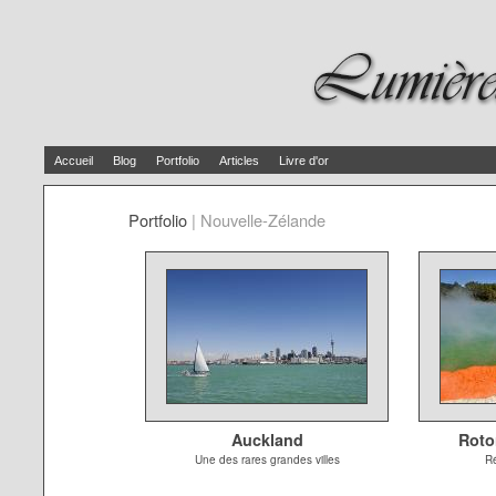
Accueil
Blog
Portfolio
Articles
Livre d'or
Portfolio
|
Nouvelle-Zélande
Auckland
Roto
Une des rares grandes villes
R