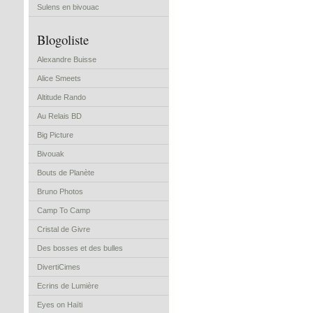
Sulens en bivouac
Blogoliste
Alexandre Buisse
Alice Smeets
Altitude Rando
Au Relais BD
Big Picture
Bivouak
Bouts de Planète
Bruno Photos
Camp To Camp
Cristal de Givre
Des bosses et des bulles
DivertiCimes
Ecrins de Lumière
Eyes on Haïti