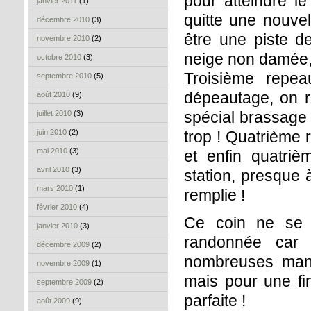
pour atteindre l
janvier 2011
(1)
quitte une nouvel
décembre 2010
(3)
être une piste d
novembre 2010
(2)
neige non damée, c
octobre 2010
(3)
Troisième repea
septembre 2010
(5)
dépeautage, on r
août 2010
(9)
spécial brassage 
juillet 2010
(3)
juin 2010
(2)
trop ! Quatrième 
mai 2010
(3)
et enfin quatriè
avril 2010
(3)
station, presque 
mars 2010
(1)
remplie !
février 2010
(4)
Ce coin ne se 
janvier 2010
(3)
randonnée car 
décembre 2009
(2)
nombreuses mani
novembre 2009
(1)
mais pour une f
septembre 2009
(2)
parfaite !
août 2009
(9)