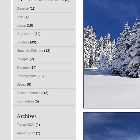
Tour de la Gironde à vélo
(6)
Géorgie
(11)
Italie
(4)
Japon
(18)
Kirghizstan
(14)
Londres
(49)
Nouvelle-Zélande
(13)
Pologne
(2)
Slovénie
(14)
Photographie
(16)
Urbex
(6)
Violon et musique
(3)
Fourre-tout
(5)
Archives
février 2022
(1)
janvier 2022
(2)