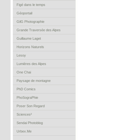
Figé dans le temps
Géoportail
GilG Photographie
Grande Traversée des Alpes
Guillaume Laget
Horizons Naturels
Lesoy
Lumières des Alpes
One Chai
Paysage de montagne
PhD Comics
PhoSograPhie
Poser Son Regard
Sciences²
Sendai Photoblog
Urbex.Me