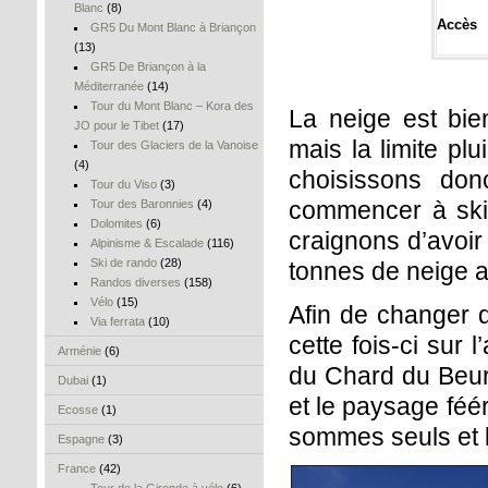
Blanc
(8)
Accès
GR5 Du Mont Blanc à Briançon
(13)
GR5 De Briançon à la
Méditerranée
(14)
Tour du Mont Blanc – Kora des
La neige est bie
JO pour le Tibet
(17)
mais la limite pl
Tour des Glaciers de la Vanoise
(4)
choisissons don
Tour du Viso
(3)
commencer à skie
Tour des Baronnies
(4)
Dolomites
(6)
craignons d’avoi
Alpinisme & Escalade
(116)
Ski de rando
(28)
tonnes de neige a
Randos diverses
(158)
Vélo
(15)
Afin de changer d
Via ferrata
(10)
cette fois-ci sur 
Arménie
(6)
du Chard du Beurr
Dubai
(1)
et le paysage féé
Ecosse
(1)
sommes seuls et l
Espagne
(3)
France
(42)