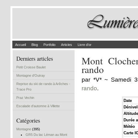
Accueil
Blog
Portfolio
Articles
Livre d’or
Mont Clocher
Derniers articles
rando
Petit Croisse Baulet
Montagne d'Outray
par *V* ~ Samedi 
Reprise du ski de rando à Arêches -
rando
.
Trace Pro
Praz Vechin
Date
Escalade d'automne à Villette
Dénivel
Altitud
Catégories
Durée a
Météo
Montagne
(395)
Carte I
GR5 Du lac Léman au Mont