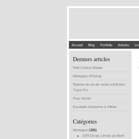
Accueil
Blog
Portfolio
Articles
Liv
Derniers articles
Petit Croisse Baulet
Montagne d'Outray
Reprise du ski de rando à Arêches -
Trace Pro
Praz Vechin
Escalade d'automne à Villette
Catégories
Montagne
(395)
GR5 Du lac Léman au Mont