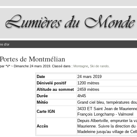
re d’or
Portes de Montmélian
par *V* ~ Dimanche 24 mars 2019. Classé dans :
Montagne
,
Ski de rando
.
Date
24 mars 2019
Dénivelé positif
1200 mètres
Altitude au sommet
2459 mètres
Durée
4h45
Météo
Grand ciel bleu, températures do
3433 ET Saint Jean de Maurienne
Carte IGN
François Longchamp - Valmorel
Depuis Albertville, emprunter la va
Accès
Maurienne. Suivre la direction du 
Madeleine jusqu'au village de Cel