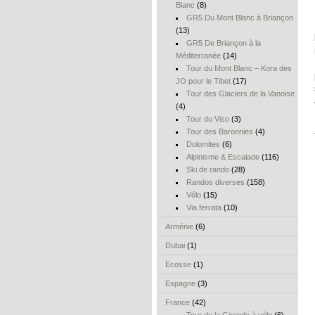
Blanc
(8)
GR5 Du Mont Blanc à Briançon
(13)
GR5 De Briançon à la
Méditerranée
(14)
Tour du Mont Blanc – Kora des
JO pour le Tibet
(17)
Tour des Glaciers de la Vanoise
(4)
Tour du Viso
(3)
Tour des Baronnies
(4)
Dolomites
(6)
Alpinisme & Escalade
(116)
Ski de rando
(28)
Randos diverses
(158)
Vélo
(15)
Via ferrata
(10)
Arménie
(6)
Dubai
(1)
Ecosse
(1)
Espagne
(3)
France
(42)