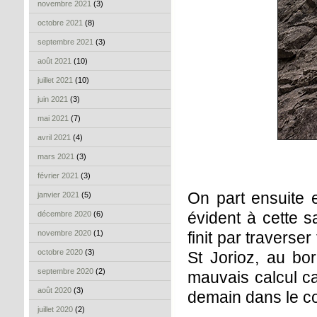
novembre 2021
(3)
octobre 2021
(8)
septembre 2021
(3)
août 2021
(10)
juillet 2021
(10)
juin 2021
(3)
mai 2021
(7)
avril 2021
(4)
mars 2021
(3)
février 2021
(3)
On part ensuite 
janvier 2021
(5)
évident à cette s
décembre 2020
(6)
novembre 2020
(1)
finit par traverse
octobre 2020
(3)
St Jorioz, au bo
septembre 2020
(2)
mauvais calcul c
août 2020
(3)
demain dans le co
juillet 2020
(2)