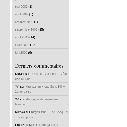
mai 2007
(1)
avril 2007
(1)
octobre 2006
(1)
septembre 2006
(15)
août 2006
(14)
juillet 2006
(12)
juin 2006
(6)
Derniers commentaires
Durant sur
Pointe du Vallonnet – Arête
des Murois
*V* sur
Kirghizstan – Lac Song Köl –
2ème partie
*V* sur
Montagne de Sulens en
bivouac
Michka sur
Kirghizstan – Lac Song Köl
– 2ème partie
Fred Normand sur
Montagne de