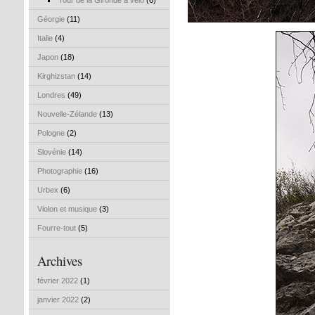
Tour de la Gironde à vélo
(6)
Géorgie
(11)
Italie
(4)
Japon
(18)
Kirghizstan
(14)
Londres
(49)
Nouvelle-Zélande
(13)
Pologne
(2)
Slovénie
(14)
Photographie
(16)
Urbex
(6)
Violon et musique
(3)
Fourre-tout
(5)
Archives
février 2022
(1)
janvier 2022
(2)