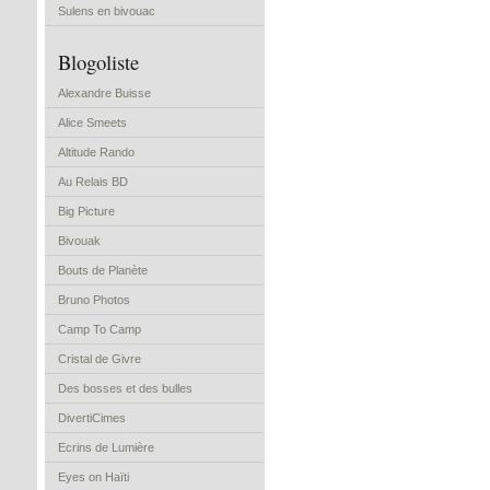
Sulens en bivouac
Blogoliste
Alexandre Buisse
Alice Smeets
Altitude Rando
Au Relais BD
Big Picture
Bivouak
Bouts de Planète
Bruno Photos
Camp To Camp
Cristal de Givre
Des bosses et des bulles
DivertiCimes
Ecrins de Lumière
Eyes on Haïti