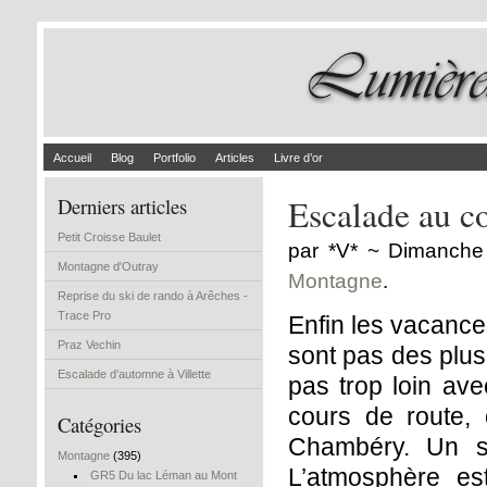
Accueil
Blog
Portfolio
Articles
Livre d’or
Escalade au co
Derniers articles
Petit Croisse Baulet
par *V* ~ Dimanche
Montagne d'Outray
Montagne
.
Reprise du ski de rando à Arêches -
Trace Pro
Enfin les vacance
Praz Vechin
sont pas des plus
Escalade d'automne à Villette
pas trop loin av
cours de route,
Catégories
Chambéry. Un si
Montagne
(395)
L’atmosphère es
GR5 Du lac Léman au Mont