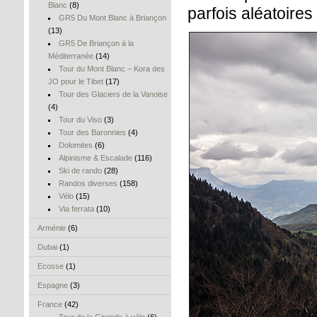
Blanc
(8)
parfois aléatoire
GR5 Du Mont Blanc à Briançon
(13)
GR5 De Briançon à la
Méditerranée
(14)
Tour du Mont Blanc – Kora des
JO pour le Tibet
(17)
Tour des Glaciers de la Vanoise
(4)
Tour du Viso
(3)
Tour des Baronnies
(4)
Dolomites
(6)
Alpinisme & Escalade
(116)
Ski de rando
(28)
Randos diverses
(158)
Vélo
(15)
Via ferrata
(10)
Arménie
(6)
Dubai
(1)
Ecosse
(1)
Espagne
(3)
France
(42)