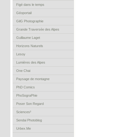
Figé dans le temps
Géoportail
GilG Photographie
Grande Traversée des Alpes
Guillaume Laget
Horizons Naturels
Lesoy
Lumières des Alpes
One Chai
Paysage de montagne
PhD Comics
PhoSograPhie
Poser Son Regard
Sciences²
Sendai Photoblog
Urbex.Me