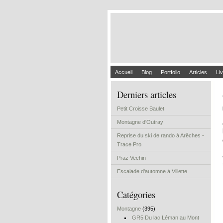
Accueil
Blog
Portfolio
Articles
Liv
Derniers articles
Petit Croisse Baulet
Montagne d'Outray
Reprise du ski de rando à Arêches -
Trace Pro
Praz Vechin
Escalade d'automne à Villette
Catégories
Montagne
(395)
GR5 Du lac Léman au Mont