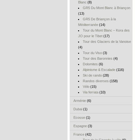
Blanc
(8)
GR5 Du Mont Blanc à Briançon
(13)
GR5 De Briançon à la
Méditerranée
(14)
Tour du Mont Blanc – Kora des
JO pour le Tibet
(17)
Tour des Glaciers de la Vanoise
(4)
Tour du Viso
(3)
Tour des Baronnies
(4)
Dolomites
(6)
Alpinisme & Escalade
(116)
Ski de rando
(28)
Randos diverses
(158)
Vélo
(15)
Via ferrata
(10)
Arménie
(6)
Dubai
(1)
Ecosse
(1)
Espagne
(3)
France
(42)