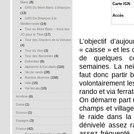
Blanc
(8)
Carte IGN
GR5 Du Mont Blanc à Briançon
(13)
Accès
GR5 De Briançon à la
Méditerranée
(14)
Tour du Mont Blanc – Kora des
JO pour le Tibet
(17)
L’objectif d’aujo
Tour des Glaciers de la Vanoise
(4)
« caisse » et les 
Tour du Viso
(3)
Tour des Baronnies
(4)
de quelques co
Dolomites
(6)
semaines. La neig
Alpinisme & Escalade
(116)
Ski de rando
(28)
faut donc partir 
Randos diverses
(158)
volontairement l
Vélo
(15)
Via ferrata
(10)
rando et via ferrat
Arménie
(6)
On démarre part u
Dubai
(1)
champs et village
Ecosse
(1)
le raide dans la 
Espagne
(3)
dénivelé assez 
France
(42)
assez fréquenté,