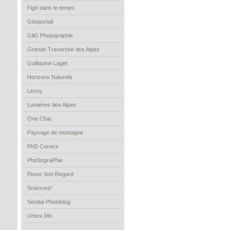
Figé dans le temps
Géoportail
GilG Photographie
Grande Traversée des Alpes
Guillaume Laget
Horizons Naturels
Lesoy
Lumières des Alpes
One Chai
Paysage de montagne
PhD Comics
PhoSograPhie
Poser Son Regard
Sciences²
Sendai Photoblog
Urbex.Me