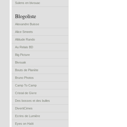
Sulens en bivouac
Blogoliste
Alexandre Buisse
Alice Smeets
Altitude Rando
Au Relais BD
Big Picture
Bivouak
Bouts de Planète
Bruno Photos
Camp To Camp
Cristal de Givre
Des bosses et des bulles
DivertiCimes
Ecrins de Lumière
Eyes on Haïti