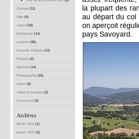
Tour de la Gironde à vélo
(6)
la plupart des ra
Géorgie
(11)
au départ du col 
Italie
(4)
on aperçoit réguli
Japon
(18)
pays Savoyard.
Kirghizstan
(14)
Londres
(49)
Nouvelle-Zélande
(13)
Pologne
(2)
Slovénie
(14)
Photographie
(16)
Urbex
(6)
Violon et musique
(3)
Fourre-tout
(5)
Archives
février 2022
(1)
janvier 2022
(2)