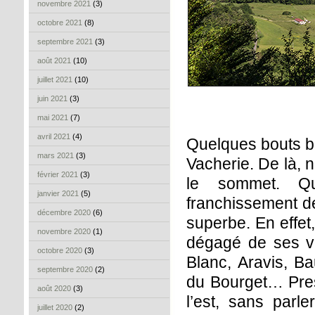
novembre 2021
(3)
octobre 2021
(8)
septembre 2021
(3)
août 2021
(10)
juillet 2021
(10)
juin 2021
(3)
mai 2021
(7)
avril 2021
(4)
Quelques bouts bi
mars 2021
(3)
Vacherie. De là, 
février 2021
(3)
le sommet. Que
janvier 2021
(5)
franchissement de
décembre 2020
(6)
superbe. En effet
novembre 2020
(1)
dégagé de ses voi
octobre 2020
(3)
Blanc, Aravis, B
septembre 2020
(2)
du Bourget… Pres
août 2020
(3)
l’est, sans par
juillet 2020
(2)