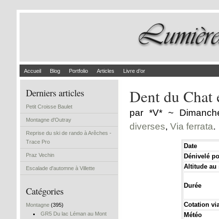
Accueil
Blog
Portfolio
Articles
Livre d’or
Dent du Chat e
Derniers articles
Petit Croisse Baulet
par *V* ~ Dimanch
Montagne d'Outray
diverses
,
Via ferrata
.
Reprise du ski de rando à Arêches -
Trace Pro
Date
Praz Vechin
Dénivelé pos
Altitude a
Escalade d'automne à Villette
Durée
Catégories
Cotation via
Montagne
(395)
GR5 Du lac Léman au Mont
Météo