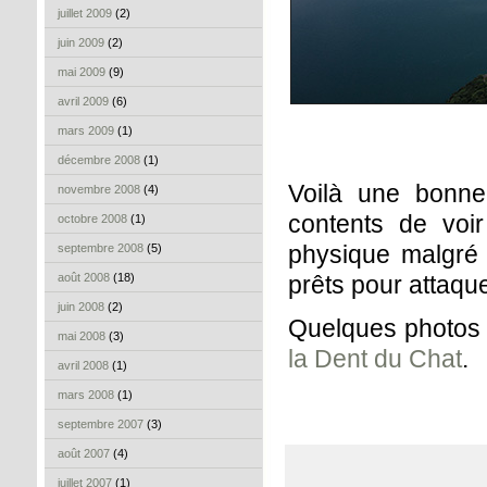
juillet 2009
(2)
juin 2009
(2)
mai 2009
(9)
avril 2009
(6)
mars 2009
(1)
décembre 2008
(1)
Voilà une bonn
novembre 2008
(4)
contents de vo
octobre 2008
(1)
physique malgré 
septembre 2008
(5)
août 2008
(18)
prêts pour attaquer
juin 2008
(2)
Quelques photos
mai 2008
(3)
la Dent du Chat
.
avril 2008
(1)
mars 2008
(1)
septembre 2007
(3)
août 2007
(4)
juillet 2007
(1)