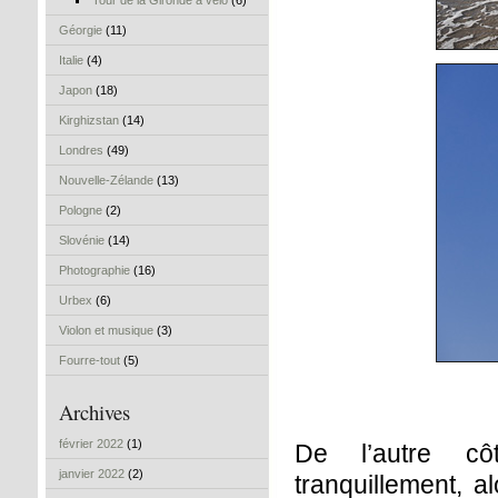
Tour de la Gironde à vélo
(6)
Géorgie
(11)
Italie
(4)
Japon
(18)
Kirghizstan
(14)
Londres
(49)
Nouvelle-Zélande
(13)
Pologne
(2)
Slovénie
(14)
Photographie
(16)
Urbex
(6)
Violon et musique
(3)
Fourre-tout
(5)
Archives
février 2022
(1)
De l’autre cô
janvier 2022
(2)
tranquillement, a