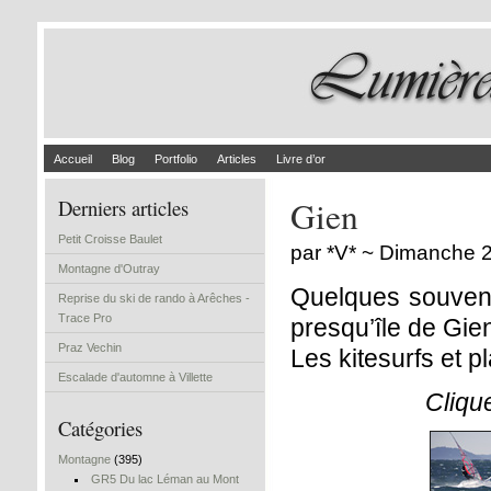
Accueil
Blog
Portfolio
Articles
Livre d’or
Gien
Derniers articles
Petit Croisse Baulet
par *V* ~ Dimanche 
Montagne d'Outray
Quelques souveni
Reprise du ski de rando à Arêches -
Trace Pro
presqu’île de Gie
Praz Vechin
Les kitesurfs et p
Escalade d'automne à Villette
Cliqu
Catégories
Montagne
(395)
GR5 Du lac Léman au Mont