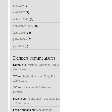
mai 2007
(1)
avril 2007
(1)
octobre 2006
(1)
septembre 2006
(15)
août 2006
(14)
juillet 2006
(12)
juin 2006
(6)
Derniers commentaires
Durant sur
Pointe du Vallonnet – Arête
des Murois
*V* sur
Kirghizstan – Lac Song Köl –
2ème partie
*V* sur
Montagne de Sulens en
bivouac
Michka sur
Kirghizstan – Lac Song Köl
– 2ème partie
Fred Normand sur
Montagne de