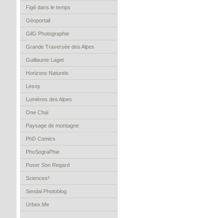
Figé dans le temps
Géoportail
GilG Photographie
Grande Traversée des Alpes
Guillaume Laget
Horizons Naturels
Lesoy
Lumières des Alpes
One Chai
Paysage de montagne
PhD Comics
PhoSograPhie
Poser Son Regard
Sciences²
Sendai Photoblog
Urbex.Me