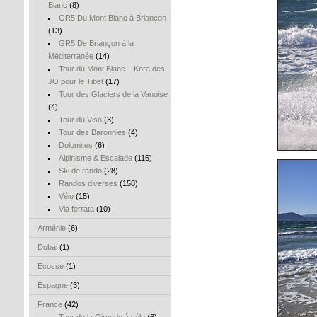
Blanc
(8)
GR5 Du Mont Blanc à Briançon
(13)
GR5 De Briançon à la
Méditerranée
(14)
Tour du Mont Blanc – Kora des
JO pour le Tibet
(17)
Tour des Glaciers de la Vanoise
(4)
Tour du Viso
(3)
Tour des Baronnies
(4)
Dolomites
(6)
Alpinisme & Escalade
(116)
Ski de rando
(28)
Randos diverses
(158)
Vélo
(15)
Via ferrata
(10)
Arménie
(6)
Dubai
(1)
Ecosse
(1)
Espagne
(3)
France
(42)