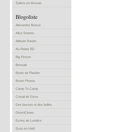
Sulens en bivouac
Blogoliste
Alexandre Buisse
Alice Smeets
Altitude Rando
Au Relais BD
Big Picture
Bivouak
Bouts de Planète
Bruno Photos
Camp To Camp
Cristal de Givre
Des bosses et des bulles
DivertiCimes
Ecrins de Lumière
Eyes on Haïti