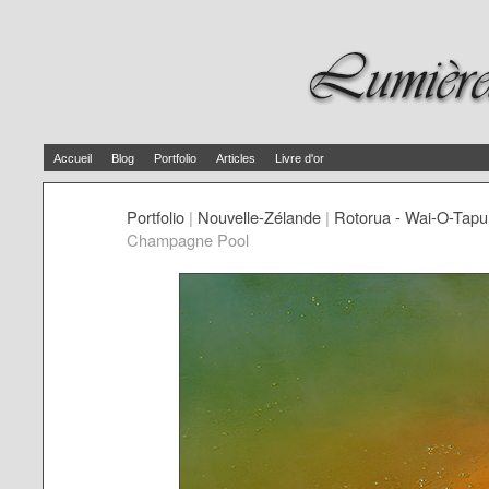
Accueil
Blog
Portfolio
Articles
Livre d'or
Portfolio
|
Nouvelle-Zélande
|
Rotorua - Wai-O-Tapu
Champagne Pool