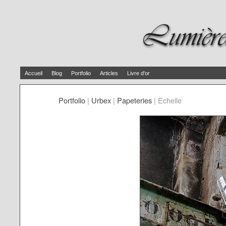
Accueil
Blog
Portfolio
Articles
Livre d'or
Portfolio
|
Urbex
|
Papeteries
|
Echelle