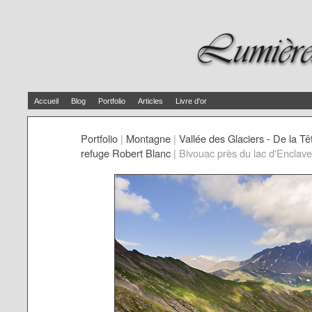
Accueil
Blog
Portfolio
Articles
Livre d'or
Portfolio
|
Montagne
|
Vallée des Glaciers - De la T
refuge Robert Blanc
|
Bivouac près du lac d'Enclave