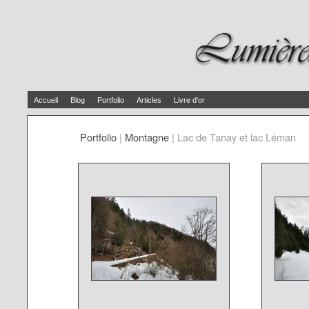
Accueil
Blog
Portfolio
Articles
Livre d'or
Portfolio
|
Montagne
|
Lac de Tanay et lac Léman