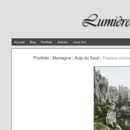
Accueil
Blog
Portfolio
Articles
Livre d'or
Portfolio
|
Montagne
|
Aulp du Seuil
|
Falaises entour