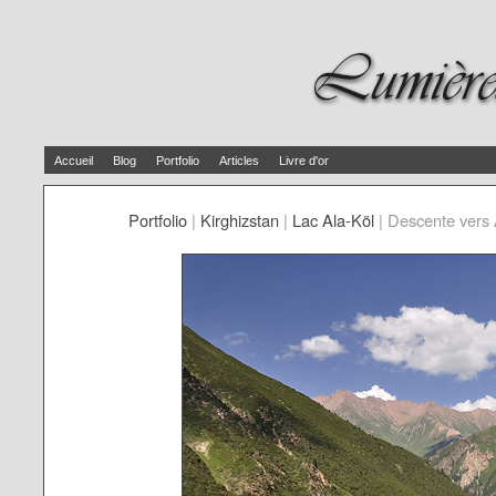
Accueil
Blog
Portfolio
Articles
Livre d'or
Portfolio
|
Kirghizstan
|
Lac Ala-Köl
|
Descente vers 