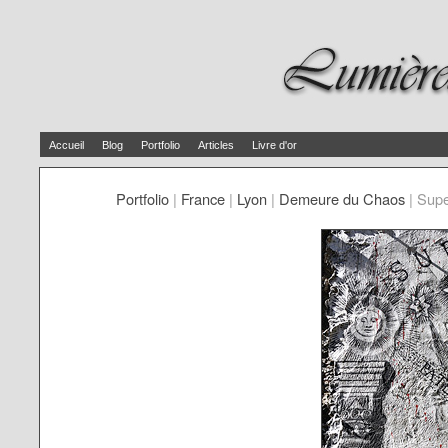
Accueil
Blog
Portfolio
Articles
Livre d'or
Portfolio
|
France
|
Lyon
|
Demeure du Chaos
|
Supe