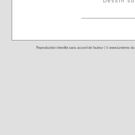
Dessin su
Reproduction interdite sans accord de l'auteur | ©
www.lumieres-d