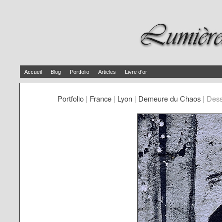
Accueil
Blog
Portfolio
Articles
Livre d'or
Portfolio
|
France
|
Lyon
|
Demeure du Chaos
|
Dess