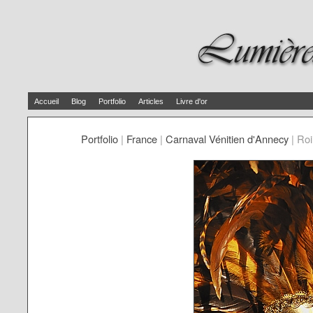
Accueil
Blog
Portfolio
Articles
Livre d'or
Portfolio
|
France
|
Carnaval Vénitien d'Annecy
|
Roi