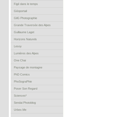
Figé dans le temps
Géoportail
GilG Photographie
Grande Traversée des Alpes
Guillaume Laget
Horizons Naturels
Lesoy
Lumières des Alpes
One Chai
Paysage de montagne
PhD Comics
PhoSograPhie
Poser Son Regard
Sciences²
Sendai Photoblog
Urbex.Me