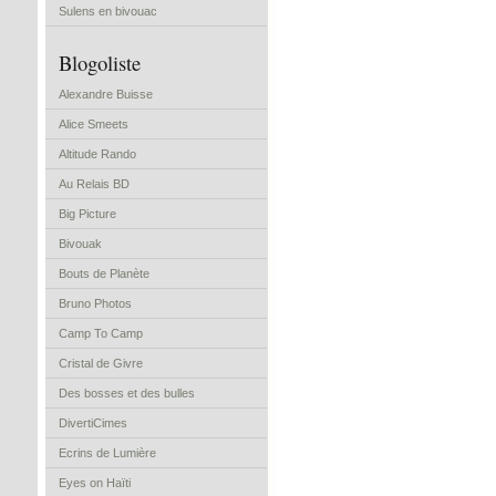
Sulens en bivouac
Blogoliste
Alexandre Buisse
Alice Smeets
Altitude Rando
Au Relais BD
Big Picture
Bivouak
Bouts de Planète
Bruno Photos
Camp To Camp
Cristal de Givre
Des bosses et des bulles
DivertiCimes
Ecrins de Lumière
Eyes on Haïti