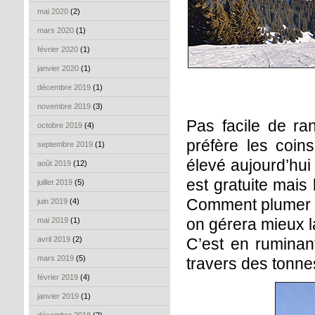
mai 2020
(2)
mars 2020
(1)
février 2020
(1)
janvier 2020
(1)
décembre 2019
(1)
novembre 2019
(3)
Pas facile de ra
octobre 2019
(4)
préfère les coin
septembre 2019
(1)
élevé aujourd’hui 
août 2019
(12)
est gratuite mais 
juillet 2019
(5)
Comment plumer le
juin 2019
(4)
on gérera mieux l
mai 2019
(1)
avril 2019
(2)
C’est en ruminan
mars 2019
(5)
travers des tonne
février 2019
(4)
janvier 2019
(1)