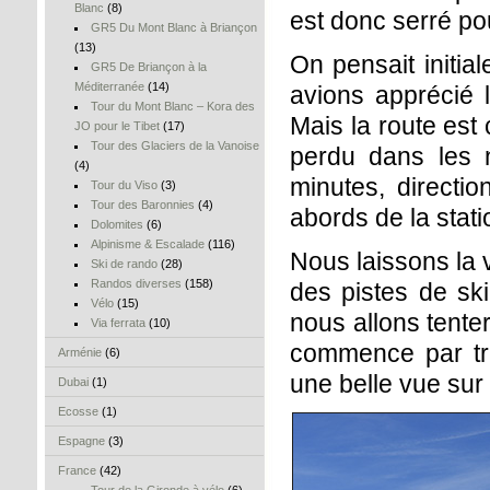
Blanc
(8)
est donc serré pou
GR5 Du Mont Blanc à Briançon
(13)
On pensait initia
GR5 De Briançon à la
Méditerranée
(14)
avions apprécié l
Tour du Mont Blanc – Kora des
Mais la route est
JO pour le Tibet
(17)
Tour des Glaciers de la Vanoise
perdu dans les
(4)
minutes, directio
Tour du Viso
(3)
Tour des Baronnies
(4)
abords de la stati
Dolomites
(6)
Alpinisme & Escalade
(116)
Nous laissons la 
Ski de rando
(28)
Randos diverses
(158)
des pistes de ski
Vélo
(15)
nous allons tente
Via ferrata
(10)
commence par tra
Arménie
(6)
une belle vue sur
Dubai
(1)
Ecosse
(1)
Espagne
(3)
France
(42)