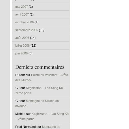
mai 2007
(1)
avril 2007
(1)
octobre 2006
(1)
septembre 2006
(15)
août 2006
(14)
juillet 2006
(12)
juin 2006
(6)
Derniers commentaires
Durant sur
Pointe du Vallonnet – Arête
des Murois
*V* sur
Kirghizstan – Lac Song Köl –
2ème partie
*V* sur
Montagne de Sulens en
bivouac
Michka sur
Kirghizstan – Lac Song Köl
– 2ème partie
Fred Normand sur
Montagne de