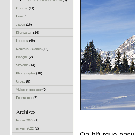
Tour de la Gironde à vélo
(6)
Géorgie
(11)
Italie
(4)
Japon
(18)
Kirghizstan
(14)
Londres
(49)
Nouvelle-Zélande
(13)
Pologne
(2)
Slovénie
(14)
Photographie
(16)
Urbex
(6)
Violon et musique
(3)
Fourre-tout
(5)
Archives
février 2022
(1)
janvier 2022
(2)
On bifurque ensui