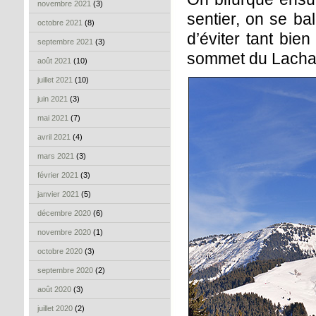
novembre 2021
(3)
sentier, on se b
octobre 2021
(8)
d’éviter tant bie
septembre 2021
(3)
sommet du Lachat,
août 2021
(10)
juillet 2021
(10)
juin 2021
(3)
mai 2021
(7)
avril 2021
(4)
mars 2021
(3)
février 2021
(3)
janvier 2021
(5)
décembre 2020
(6)
novembre 2020
(1)
octobre 2020
(3)
septembre 2020
(2)
août 2020
(3)
juillet 2020
(2)