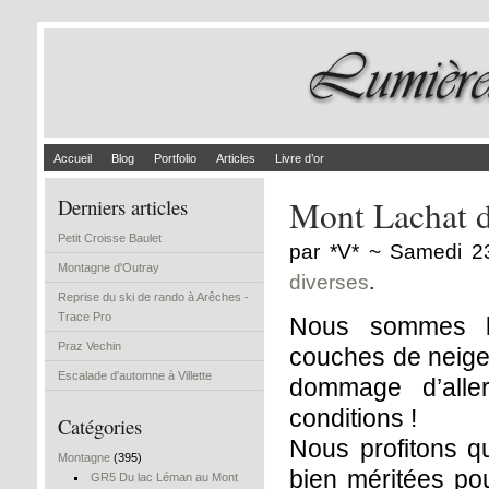
Accueil
Blog
Portfolio
Articles
Livre d’or
Mont Lachat d
Derniers articles
Petit Croisse Baulet
par *V* ~ Samedi 2
Montagne d'Outray
diverses
.
Reprise du ski de rando à Arêches -
Trace Pro
Nous sommes l’a
Praz Vechin
couches de neige
Escalade d'automne à Villette
dommage d’alle
conditions !
Catégories
Nous profitons 
Montagne
(395)
bien méritées po
GR5 Du lac Léman au Mont